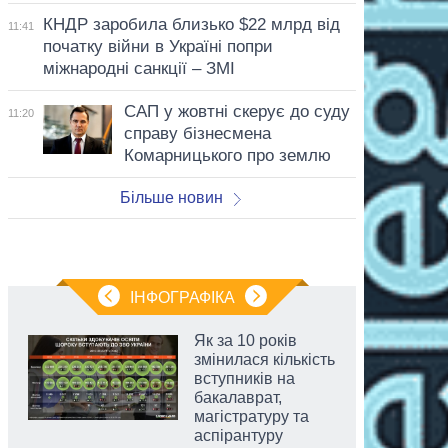
КНДР заробила близько $22 млрд від
11:41
початку війни в Україні попри
міжнародні санкції – ЗМІ
САП у жовтні скерує до суду
11:20
справу бізнесмена
Комарницького про землю
Більше новин
ІНФОГРАФІКА
Як за 10 років
змінилася кількість
вступників на
бакалаврат,
магістратуру та
аспірантуру