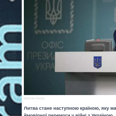
detector.media
Литва стане наступною країною, яку ма
ймовірної перемоги у війні з Україною.