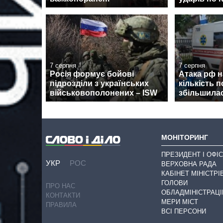
7 серпня
7 серпня
Росія формує бойові
Атака рф 
підрозділи з українських
кількість 
військовополонених – ISW
збільшилас
МОНІТОРИНГ
ПРЕЗИДЕНТ І ОФІС
УКР
РОС
ВЕРХОВНА РАДА
КАБІНЕТ МІНІСТРІ
ГОЛОВИ
ПРО НАС
ОБЛАДМІНІСТРАЦІ
КОНТАКТИ
МЕРИ МІСТ
ПРАВИЛА
ВСІ ПЕРСОНИ