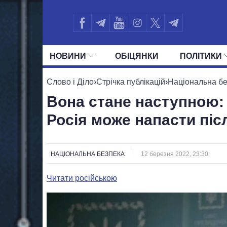
НОВИНИ
ОБIЦЯНКИ
ПОЛIТИКИ
УСІ ПОЛІТИКИ
ПРЕЗИДЕНТ І ОФ
Слово і Діло
›
Стрічка публікацій
›
Національна б
Вона стане наступною: 
Росія може напасти піс
НАЦІОНАЛЬНА БЕЗПЕКА
12 березня 2022, 23:30
Читати російською