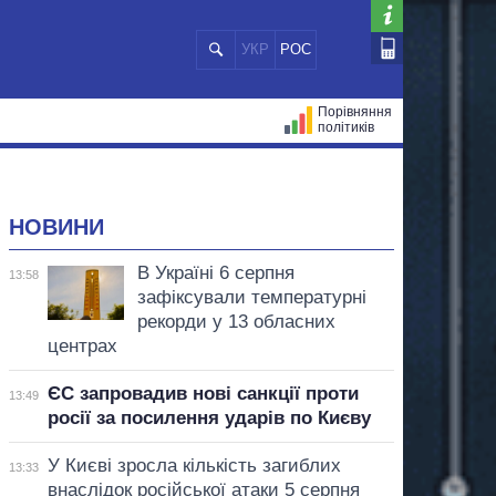
УКР
РОС
Порівняння
політиків
ЦІЙ
МЕРИ МІСТ
ВСІ ПЕРСОНИ
НОВИНИ
В Україні 6 серпня
13:58
зафіксували температурні
рекорди у 13 обласних
центрах
ЄС запровадив нові санкції проти
13:49
росії за посилення ударів по Києву
У Києві зросла кількість загиблих
13:33
внаслідок російської атаки 5 серпня