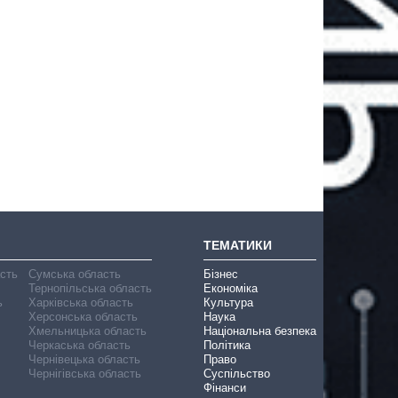
ТЕМАТИКИ
асть
Сумська область
Бізнес
Тернопільська область
Економіка
ь
Харківська область
Культура
Херсонська область
Наука
Хмельницька область
Національна безпека
Черкаська область
Політика
Чернівецька область
Право
Чернігівська область
Суспільство
Фінанси