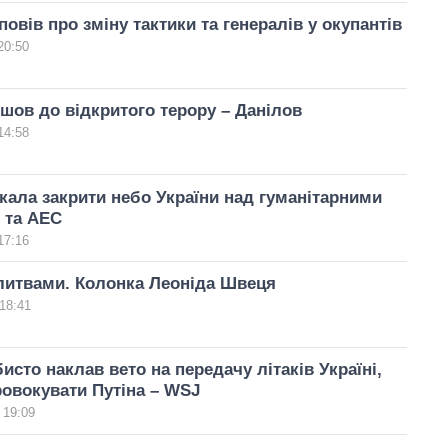
повів про зміну тактики та генералів у окупантів
20:50
шов до відкритого терору – Данілов
14:58
кала закрити небо України над гуманітарними
 та АЕС
17:16
итвами. Колонка Леоніда Швеця
18:41
исто наклав вето на передачу літаків Україні,
овокувати Путіна – WSJ
 19:09