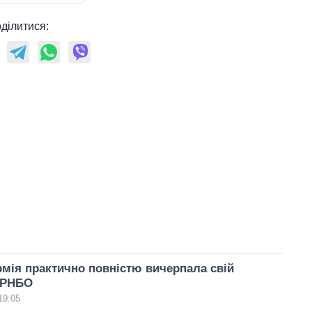
ділитися:
рмія практично повністю вичерпала свій
– РНБО
19:05