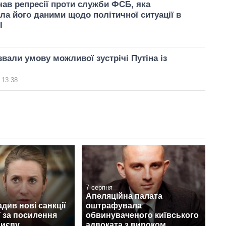
чав репресії проти служби ФСБ, яка
ла його даними щодо політичної ситуації в
І
звали умову можливої зустрічі Путіна із
 13:38
7 серпня
Апеляційна палата
див нові санкції
оштрафувала
ї за посилення
обвинуваченого київського
Києву
адвоката з вироком