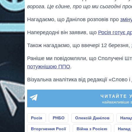
ворога. Це єдине, про що ми сьогодні пр
Нагадаємо, що Данілов розповів про
змін
Напередодні він заявив, що
Росія готує д
Також нагадаємо, що ввечері 12 березня,
Раніше ми повідомляли, що Сполучені Ш
потужнішою ППО
.
Візуальна аналітика від редакції «Слово і
ЧИТАЙТЕ 
найважливіше в
Росія
РНБО
Олексій Данілов
Напа
Вторгнення Росії
Війна з Росією
Напад 