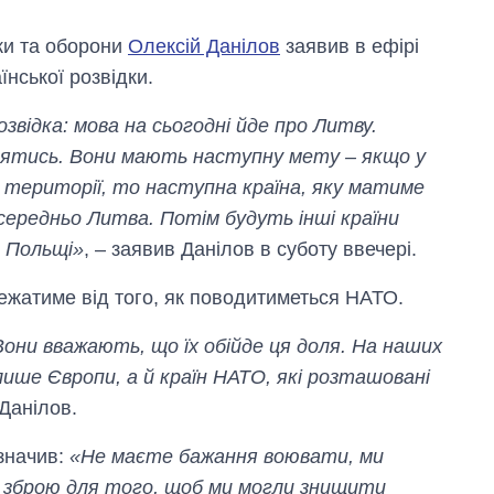
ки та оборони
Олексій Данілов
заявив в ефірі
їнської розвідки.
озвідка: мова на сьогодні йде про Литву.
инятись. Вони мають наступну мету – якщо у
й території, то наступна країна, яку матиме
середньо Литва. Потім будуть інші країни
о Польщі»
, – заявив Данілов в суботу ввечері.
лежатиме від того, як поводитиметься НАТО.
они вважають, що їх обійде ця доля. На наших
Як зросли тарифи
ише Європи, а й країн НАТО, які розташовані
на холодну воду у
 Данілов.
містах України на
початок серпня
значив:
«Не маєте бажання воювати, ми
у зброю для того, щоб ми могли знищити