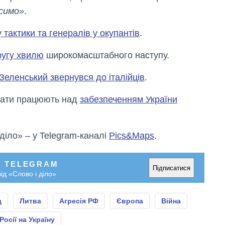
осимо»
.
у тактики та генералів у окупантів
.
ругу хвилю
широкомасштабного наступу.
Зеленський звернувся до італійців
.
тати працюють над
забезпеченням України
 діло» – у Telegram-каналі
Pics&Maps
.
У TELEGRAM
Підписатися
ід «Слово і діло»
д
Литва
Агресія РФ
Європа
Війна
Росії на Україну