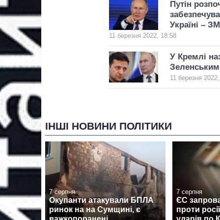
Путін розпо
забезпечува
Україні – ЗМ
11 березня 2022, 18:58
У Кремлі на
Зеленським
11 березня 2022,
ІНШІ НОВИНИ ПОЛІТИКИ
7 серпня
7 серпня
Окупанти атакували БПЛА
ЄС запрова
ринок на на Сумщині, є
проти росі
важкопоранені
ударів по 