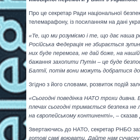
Про це секретар Ради національної безпе
телемарафону, із посиланням на дані укра
«Те, що ми розуміємо і те, що дає наша р
Російська Федерація не збирається зуп
них буде перемога, не дай боже, на наші
бажання захопити Путін – це буде безпо
Балтії, потім вони можуть добратися д
Згідно з його словами, розвиток подій за
«Сьогодні поведінка НАТО трохи дивна. В
плечах сьогодні тримається безпека не л
на європейському континенті»
, – сказав
Звертаючись до НАТО, секретар РНБО за
готові самі воювати. Дайте нам сучасн