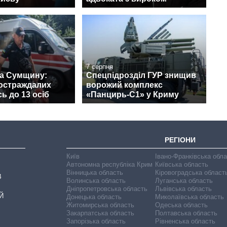
7 серпня
на Сумщину:
Спецпідрозділ ГУР знищив
постраждалих
ворожий комплекс
ь до 13 осіб
«Панцирь-С1» у Криму
РЕГІОНИ
Київ
Івано-Франківська обл
Автономна республіка Крим
Київська область
Вінницька область
Кіровоградська област
В
Волинська область
Луганська область
Дніпропетровська область
Львівська область
Й
Донецька область
Миколаївська область
Житомирська область
Одеська область
Закарпатська область
Полтавська область
Запорізька область
Рівненська область