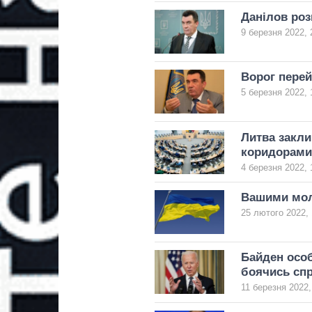
Данілов роз
9 березня 2022, 
Ворог перей
5 березня 2022, 
Литва закли
коридорами
4 березня 2022, 
Вашими мол
25 лютого 2022, 
Байден особ
боячись спр
11 березня 2022,