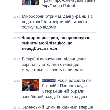
Трамп прокоментував запит
України на Patriot
Міноборони отримає дані українців з
01:59
податкової для звірки військового
обліку: що відомо
Федоров розкрив, як пропонував
01:24
змінити мобілізацію: що
передбачав план
В Україні анонсували підвищення
23:45
зарплат учителям і стипендій
студентам: як зростуть виплати
Росія вдарила по
ПІДСУМКИ
22:53
Лозовій і Павлограду, а
Стефанішиній обрали
запобіжний захід. Головне за день
Зеленський цими вихідними вперше
22:32