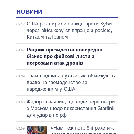
НОВИНИ
США розширили санкції проти Куби
05:17
через військову співпрацю з росією,
Китаєм та Іраном
Радник президента попередив
04:57
бізнес про фейкові листи з
погрозами атак дронів
Трамп підписав укази, які обмежують
04:39
право на громадянство за
народженням у США
Федоров заявив, що веде переговори
03:56
з Маском щодо використання Starlink
для ударів по рф
«Нам теж потрібні ракети»:
02:59