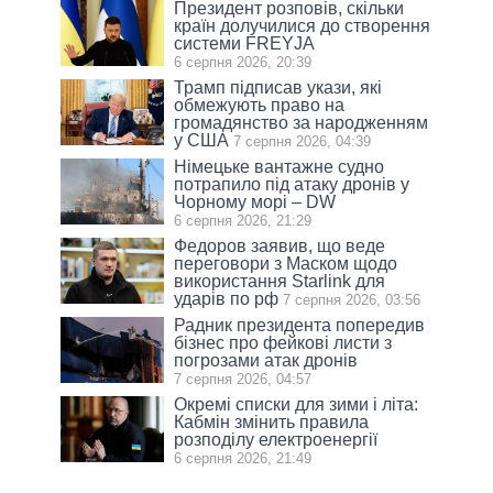
Президент розповів, скільки
країн долучилися до створення
системи FREYJA
6 серпня 2026, 20:39
Трамп підписав укази, які
обмежують право на
громадянство за народженням
у США
7 серпня 2026, 04:39
Німецьке вантажне судно
потрапило під атаку дронів у
Чорному морі – DW
6 серпня 2026, 21:29
Федоров заявив, що веде
переговори з Маском щодо
використання Starlink для
ударів по рф
7 серпня 2026, 03:56
Радник президента попередив
бізнес про фейкові листи з
погрозами атак дронів
7 серпня 2026, 04:57
Окремі списки для зими і літа:
Кабмін змінить правила
розподілу електроенергії
6 серпня 2026, 21:49