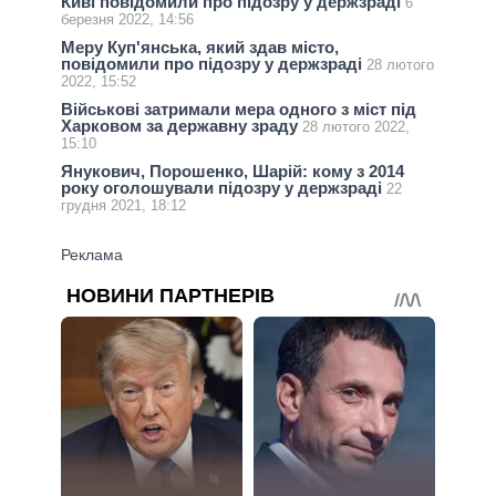
Киві повідомили про підозру у держзраді
6
березня 2022, 14:56
Меру Куп'янська, який здав місто,
повідомили про підозру у держзраді
28 лютого
2022, 15:52
Військові затримали мера одного з міст під
Харковом за державну зраду
28 лютого 2022,
15:10
Янукович, Порошенко, Шарій: кому з 2014
року оголошували підозру у держзраді
22
грудня 2021, 18:12