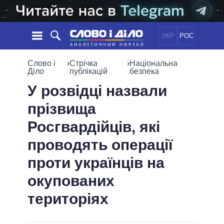
УКР
РОС
НОВИНИ
Слово і
›
Стрічка
›
Національна
Діло
публікацій
безпека
ОБIЦЯНКИ
СТРІЧКА
ПОЛІТИКА
У розвідці назвали
ПОДІЇ
ЕКОНОМІКА
прізвища
ПОЛIТИКИ
СТАТТІ
СУСПІЛЬСТВО
Росгвардійців, які
ІНФОГРАФІКА
ДУМКИ
СВІТ
УСІ ПОЛІТИКИ
проводять операції
ОГЛЯДИ
ПРЕЗИДЕНТ І ОФІС
ВІДЕО
проти українців на
ДАЙДЖЕСТИ
ВЕРХОВНА РАДА
ПІДТРИМАТИ
КАБІНЕТ МІНІСТРІВ
окупованих
ГОЛОВИ ОБЛАДМІНІСТРАЦІЙ
територіях
ПОРІВНЯННЯ ПОЛІТИКІВ
МЕРИ МІСТ
ВСІ ПЕРСОНИ