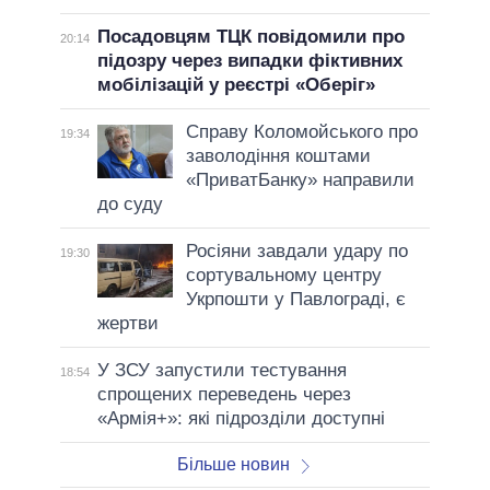
Посадовцям ТЦК повідомили про
20:14
підозру через випадки фіктивних
мобілізацій у реєстрі «Оберіг»
Справу Коломойського про
19:34
заволодіння коштами
«ПриватБанку» направили
до суду
Росіяни завдали удару по
19:30
сортувальному центру
Укрпошти у Павлограді, є
жертви
У ЗСУ запустили тестування
18:54
спрощених переведень через
«Армія+»: які підрозділи доступні
Більше новин