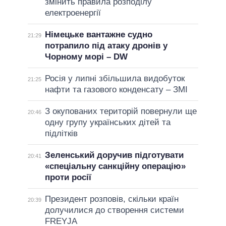
змінить правила розподілу
електроенергії
Німецьке вантажне судно
21:29
потрапило під атаку дронів у
Чорному морі – DW
Росія у липні збільшила видобуток
21:25
нафти та газового конденсату – ЗМІ
З окупованих територій повернули ще
20:46
одну групу українських дітей та
підлітків
Зеленський доручив підготувати
20:41
«спеціальну санкційну операцію»
проти росії
Президент розповів, скільки країн
20:39
долучилися до створення системи
FREYJA