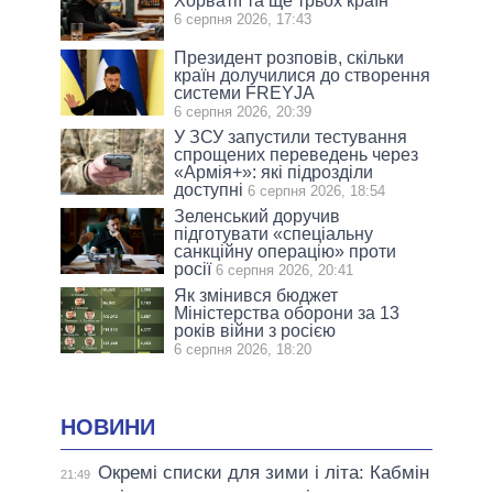
Хорватії та ще трьох країн
6 серпня 2026, 17:43
Президент розповів, скільки
країн долучилися до створення
системи FREYJA
6 серпня 2026, 20:39
У ЗСУ запустили тестування
спрощених переведень через
«Армія+»: які підрозділи
доступні
6 серпня 2026, 18:54
Зеленський доручив
підготувати «спеціальну
санкційну операцію» проти
росії
6 серпня 2026, 20:41
Як змінився бюджет
Міністерства оборони за 13
років війни з росією
6 серпня 2026, 18:20
НОВИНИ
Окремі списки для зими і літа: Кабмін
21:49