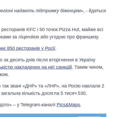
регіоні надають підтримку біженцям»
, - йдеться
ресторанів KFC і 50 точок Pizza Hut, майже всі
ками за ліцензією або угодою про франшизу.
иє 850 ресторанів у Росії
.
 за десять днів після вторгнення в Україну
лькістю накладених на неї санкцій
. Таким чином,
ком.
 так звані «ДНР» та «ЛНР», на Росію наклали 2
я загальна кількість досягла 5 тисяч 530.
 діло» – у Telegram-каналі
Pics&Maps
.