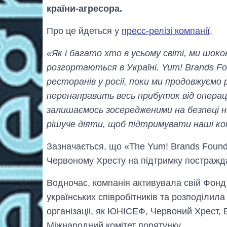
країни-агресора.
Про це йдеться у
пресс-релізі компанії
.
«Як і багато хто в усьому світі, ми шоко
розгортаються в Україні. Yum! Brands Fo
ресторанів у росії, поки ми продовжуємо
перенаправить весь прибуток від операцій
залишаємось зосередженими на безпеці 
рішуче діяти, щоб підтримувати наші ко
Зазначається, що «The Yum! Brands Found
Червоному Хресту на підтримку постражд
Водночас, компанія активувала свій Фонд
українських співробітників та розподілила 
організаціі, як ЮНІСЕФ, Червоний Хрест,
Міжнародний комітет порятунку.