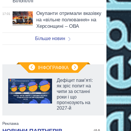
Білопіллі
Окупанти отримали вказівку
17:01
на «вільне полювання» на
Херсонщині – ОВА
Більше новин
ІНФОГРАФІКА
Дефіцит пам’яті:
як зріс попит на
чипи за останні
роки і що
прогнозують на
2027-й