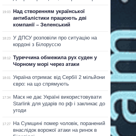
Над створенням української
19:03
антибалістики працюють дві
компанії – Зеленський
У ДПСУ розповіли про ситуацію на
18:23
кордоні з Білоруссю
Туреччина обмежила рух суден у
18:12
Чорному морі через атаки
Україна отримає від Сербії 2 мільйони
18:01
євро: на що спрямують
Маск не дає Україні використовувати
17:34
Starlink для ударів по рф і закликає до
угоди
На Сумщині помер чоловік, поранений
17:27
внаслідок ворожої атаки на ринок в