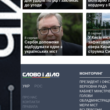
для ударів по рф і закликає
Болгарію т
до угоди
кордону з
8 серпня
У Києві пі
8 серпня
Сербія допоможе
зафіксува
відбудувати одне з
озера Кири
українських міст
струмка С
МОНІТОРИНГ
ПРЕЗИДЕНТ І ОФІС
УКР
РОС
ВЕРХОВНА РАДА
КАБІНЕТ МІНІСТРІ
ГОЛОВИ
ПРО НАС
ОБЛАДМІНІСТРАЦІ
КОНТАКТИ
МЕРИ МІСТ
ПРАВИЛА
ВСІ ПЕРСОНИ