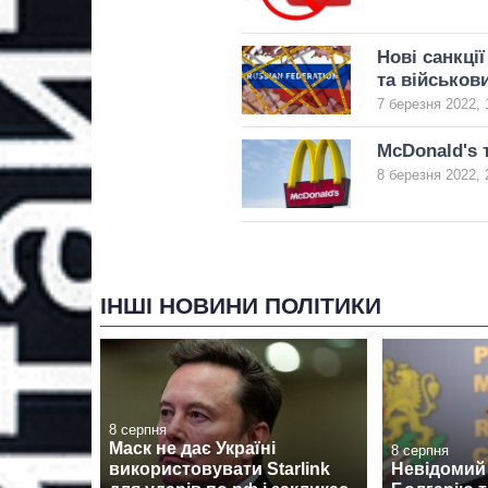
Нові санкці
та військов
7 березня 2022, 
McDonald's 
8 березня 2022, 
ІНШІ НОВИНИ ПОЛІТИКИ
8 серпня
Маск не дає Україні
8 серпня
використовувати Starlink
Невідомий 