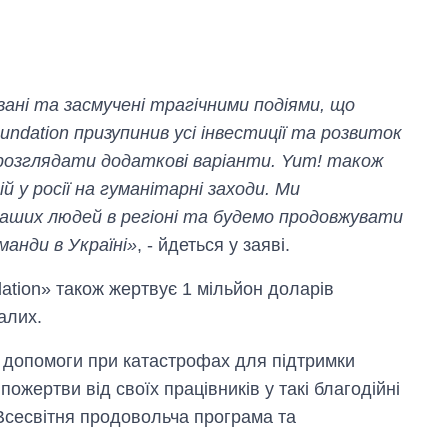
вані та засмучені трагічними подіями, що
undation призупинив усі інвестиції та розвиток
 розглядати додаткові варіанти. Yum! також
 у росії на гуманітарні заходи. Ми
наших людей в регіоні та будемо продовжувати
манди в Україні»
, - йдеться у заяві.
Як за 10 років
ation» також жертвує 1 мільйон доларів
змінилася кількість
вступників на
алих.
бакалаврат,
магістратуру та
 допомоги при катастрофах для підтримки
аспірантуру
пожертви від своїх працівників у такі благодійні
 Всесвітня продовольча програма та