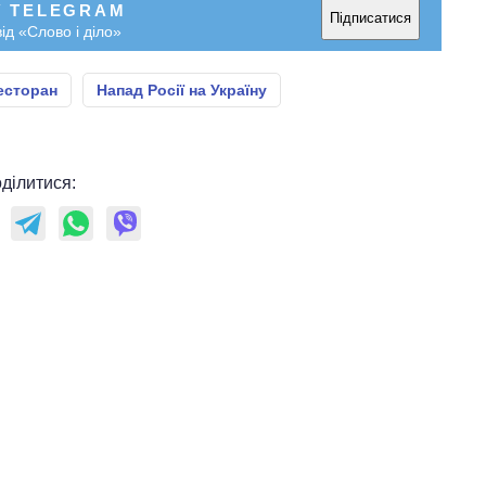
У TELEGRAM
Підписатися
ід «Слово і діло»
есторан
Напад Росії на Україну
ділитися: