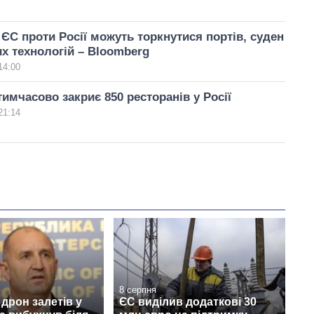
ї ЄС проти Росії можуть торкнутися портів, суден
их технологій – Bloomberg
14:00
тимчасово закриє 850 ресторанів у Росії
21:14
8 серпня
дрон залетів у
ЄС виділив додаткові 30