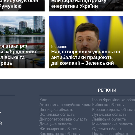
а вибухнув біля
млн євро на підтримку
 Румунією
енергетики України
сля атаки рф
8 серпня
ли забруднення
Над створенням української
лівське та
антибалістики працюють
ирець
дві компанії – Зеленський
РЕГІОНИ
Київ
Івано-Франківська обл
Автономна республіка Крим
Київська область
Вінницька область
Кіровоградська област
В
Волинська область
Луганська область
Дніпропетровська область
Львівська область
Й
Донецька область
Миколаївська область
Житомирська область
Одеська область
Закарпатська область
Полтавська область