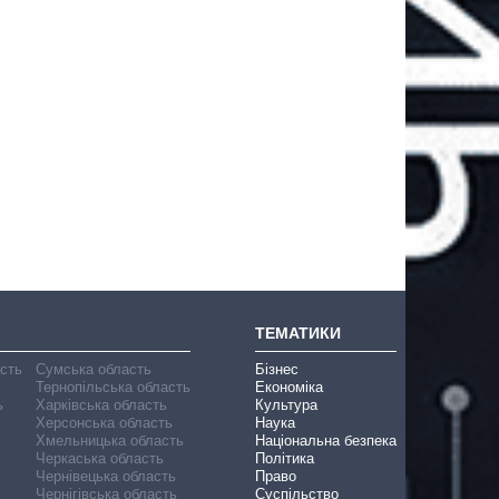
ТЕМАТИКИ
асть
Сумська область
Бізнес
Тернопільська область
Економіка
ь
Харківська область
Культура
Херсонська область
Наука
Хмельницька область
Національна безпека
Черкаська область
Політика
Чернівецька область
Право
Чернігівська область
Суспільство