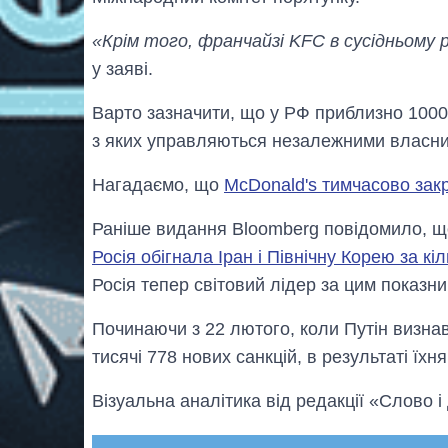
«Крім того, франчайзі KFC в сусідньому 
у заяві.
Варто зазначити, що у РФ приблизно 1000 
з яких управляються незалежними власни
Нагадаємо, що
McDonald's тимчасово закр
Раніше видання Bloomberg повідомило, що
Росія обігнала Іран і Північну Корею за кі
Росія тепер світовий лідер за цим показни
Починаючи з 22 лютого, коли Путін визнав
тисячі 778 нових санкцій, в результаті їхн
Візуальна аналітика від редакції «Слово і