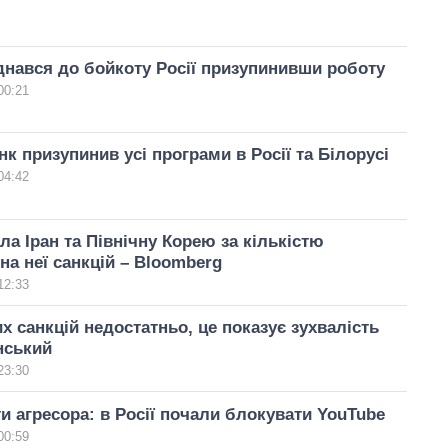
єднався до бойкоту Росії призупинивши роботу
00:21
нк призупинив усі програми в Росії та Білорусі
04:42
ла Іран та Північну Корею за кількістю
на неї санкцій – Bloomberg
12:33
х санкцій недостатньо, це показує зухвалість
енський
23:30
ти агресора: в Росії почали блокувати YouTube
00:59