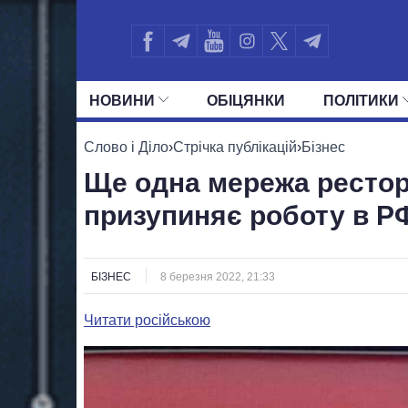
НОВИНИ
ОБIЦЯНКИ
ПОЛIТИКИ
УСІ ПОЛІТИКИ
ПРЕЗИДЕНТ І ОФ
Слово і Діло
›
Стрічка публікацій
›
Бізнес
Ще одна мережа рестор
призупиняє роботу в Р
БІЗНЕС
8 березня 2022, 21:33
Читати російською