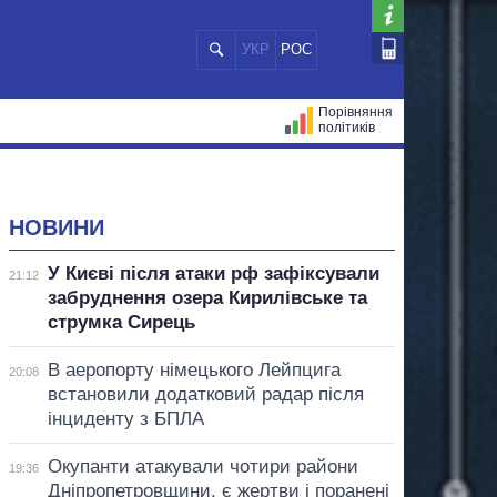
УКР
РОС
Порівняння
політиків
ЦІЙ
МЕРИ МІСТ
ВСІ ПЕРСОНИ
НОВИНИ
У Києві після атаки рф зафіксували
21:12
забруднення озера Кирилівське та
струмка Сирець
В аеропорту німецького Лейпцига
20:08
встановили додатковий радар після
інциденту з БПЛА
Окупанти атакували чотири райони
19:36
Дніпропетровщини, є жертви і поранені