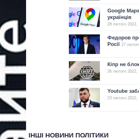
Google Maps
українців
28 лютого 2022, 
Федоров про
Росії
27 лютого
Кіпр не бло
26 лютого 2022, 
Youtube заб
23 лютого 2022, 
ІНШІ НОВИНИ ПОЛІТИКИ