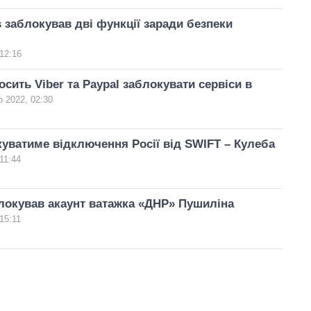
 заблокував дві функції заради безпеки
12:16
сить Viber та Paypal заблокувати сервіси в
 2022, 02:30
куватиме відключення Росії від SWIFT – Кулеба
11:44
локував акаунт ватажка «ДНР» Пушиліна
15:11