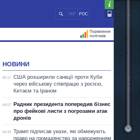
УКР
РОС
Порівняння
політиків
ЦІЙ
МЕРИ МІСТ
ВСІ ПЕРСОНИ
НОВИНИ
США розширили санкції проти Куби
05:17
через військову співпрацю з росією,
Китаєм та Іраном
Радник президента попередив бізнес
04:57
про фейкові листи з погрозами атак
дронів
Трамп підписав укази, які обмежують
04:39
право на громадянство за народженням