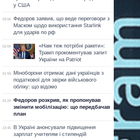
у США
Федоров заявив, що веде переговори з
03:56
Маском щодо використання Starlink
для ударів по рф
«Нам теж потрібні ракети»:
02:59
Трамп прокоментував запит
України на Patriot
Міноборони отримає дані українців з
01:59
податкової для звірки військового
обліку: що відомо
Федоров розкрив, як пропонував
01:24
змінити мобілізацію: що передбачав
план
В Україні анонсували підвищення
23:45
зарплат учителям і стипендій