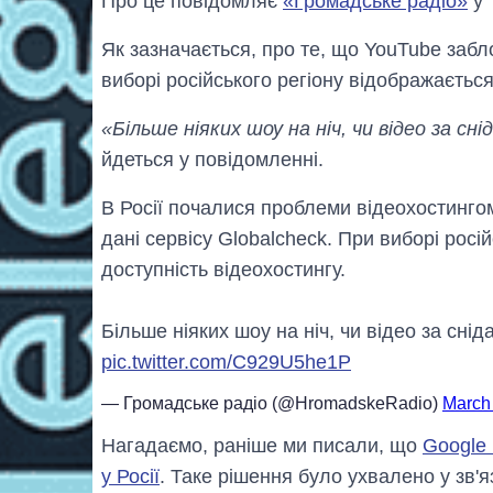
Про це повідомляє
«Громадське радіо»
у 
Як зазначається, про те, що YouTube забло
виборі російського регіону відображається
«Більше ніяких шоу на ніч, чи відео за с
йдеться у повідомленні.
В Росії почалися проблеми відеохостингом
дані сервісу Globalcheck. При виборі росі
доступність відеохостингу.
Більше ніяких шоу на ніч, чи відео за снід
pic.twitter.com/C929U5he1P
— Громадське радіо (@HromadskeRadio)
March
Нагадаємо, раніше ми писали, що
Google 
у Росії
. Таке рішення було ухвалено у зв'я