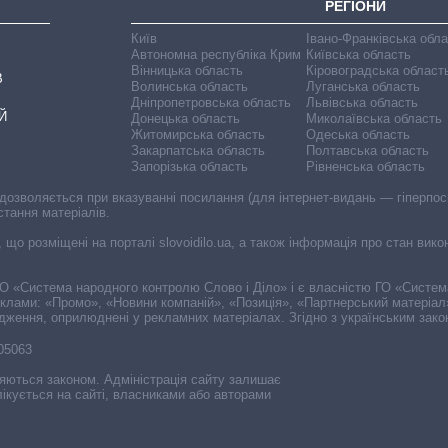
РЕГІОНИ
Київ
Івано-Франківська обл
Автономна республіка Крим
Київська область
Вінницька область
Кіровоградська област
В
Волинська область
Луганська область
Дніпропетровська область
Львівська область
Й
Донецька область
Миколаївська область
Житомирська область
Одеська область
Закарпатська область
Полтавська область
Запорізька область
Рівненська область
 дозволяється при вказуванні посилання (для інтернет-видань — гіперпоси
стання матеріалів.
, що розміщені на порталі slovoidilo.ua, а також інформація про стан вик
і ГО «Система народного контролю Слово і Діло» і є власністю ГО «Систе
еклами: «Промо», «Новини компаній», «Позиція», «Партнерський матеріал
судження, оприлюднені у рекламних матеріалах. Згідно з українським зак
-05063
няються законом. Адміністрація сайту залишає
ікується на сайті, власниками або авторами