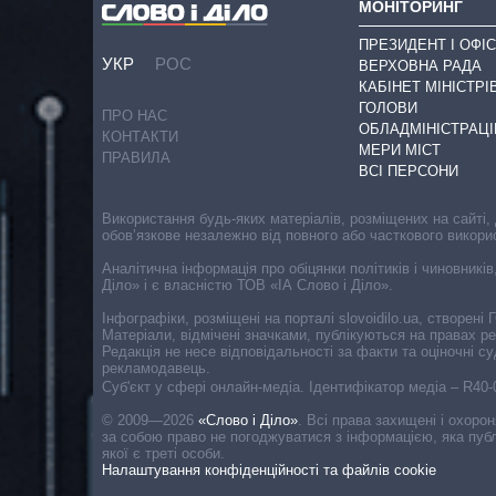
МОНІТОРИНГ
ПРЕЗИДЕНТ І ОФІС
УКР
РОС
ВЕРХОВНА РАДА
КАБІНЕТ МІНІСТРІ
ГОЛОВИ
ПРО НАС
ОБЛАДМІНІСТРАЦІ
КОНТАКТИ
МЕРИ МІСТ
ПРАВИЛА
ВСІ ПЕРСОНИ
Використання будь-яких матеріалів, розміщених на сайті,
обов’язкове незалежно від повного або часткового викори
Аналітична інформація про обіцянки політиків і чиновників
Діло» і є власністю ТОВ «ІА Слово і Діло».
Інфографіки, розміщені на порталі slovoidilo.ua, створен
Матеріали, відмічені значками, публікуються на правах р
Редакція не несе відповідальності за факти та оціночні 
рекламодавець.
Cуб'єкт у сфері онлайн-медіа. Ідентифікатор медіа – R40
© 2009—2026
«Слово і Діло»
.
Всі права захищені і охоро
за собою право не погоджуватися з інформацією, яка публ
якої є треті особи.
Налаштування конфіденційності та файлів cookie