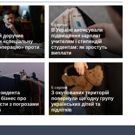
6 серпня
В Україні анонсували
й доручив
підвищення зарплат
и «спеціальну
учителям і стипендій
операцію» проти
студентам: як зростуть
виплати
6 серпня
езидента
З окупованих територій
бізнес про
повернули ще одну групу
сти з погрозами
українських дітей та
в
підлітків