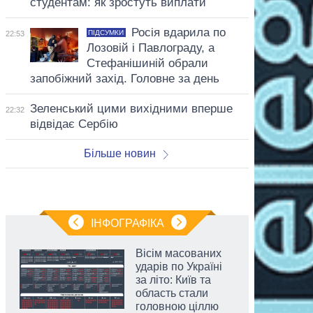
студентам: як зростуть виплати
Росія вдарила по
ПІДСУМКИ
22:53
Лозовій і Павлограду, а
Стефанішиній обрали
запобіжний захід. Головне за день
Зеленський цими вихідними вперше
22:32
відвідає Сербію
Більше новин
ІНФОГРАФІКА
Вісім масованих
ударів по Україні
за літо: Київ та
область стали
головною ціллю