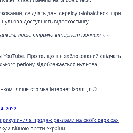
Twitter, з посиланням на Globalcheck.
кований, свідчать дані сервісу Globalcheck. При
 нульова доступність відеохостингу.
ніданком, лише стрімка інтернет ізоляція»
, -
 YouTube. Про те, що він заблокований свідчать
йського регіону відображається нульова
анком, лише стрімка інтернет ізоляція 🌐
Скільки картоплі
 4, 2022
вирощували в
Україні до і під час
призупинила продаж реклами на своїх сервісах
великої війни
зку з війною проти України.