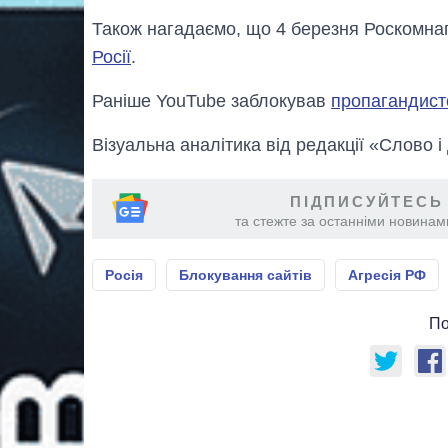
Також нагадаємо, що 4 березня Роскомн
Росії
.
Раніше YouTube заблокував
пропагандистс
Візуальна аналітика від редакції «Слово і
ПІДПИСУЙТЕСЬ
та стежте за останніми новинами
Росія
Блокування сайтів
Агресія РФ
По