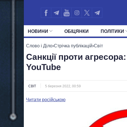
НОВИНИ
ОБIЦЯНКИ
ПОЛIТИКИ
УСІ ПОЛІТИКИ
ПРЕЗИДЕНТ І ОФ
Слово і Діло
›
Стрічка публікацій
›
Світ
Санкції проти агресора:
YouTube
СВІТ
5 березня 2022, 00:59
Читати російською