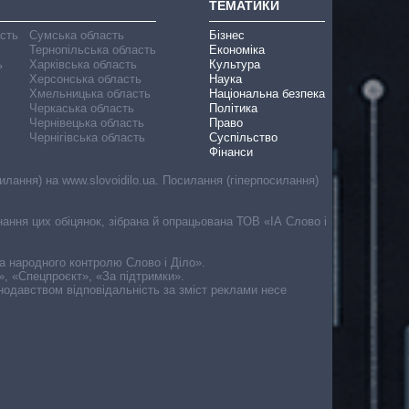
ТЕМАТИКИ
асть
Сумська область
Бізнес
Тернопільська область
Економіка
ь
Харківська область
Культура
Херсонська область
Наука
Хмельницька область
Національна безпека
Черкаська область
Політика
Чернівецька область
Право
Чернігівська область
Суспільство
Фінанси
лання) на www.slovoidilo.ua. Посилання (гіперпосилання)
онання цих обіцянок, зібрана й опрацьована ТОВ «ІА Слово і
ма народного контролю Слово і Діло».
», «Спецпроєкт», «За підтримки».
онодавством відповідальність за зміст реклами несе