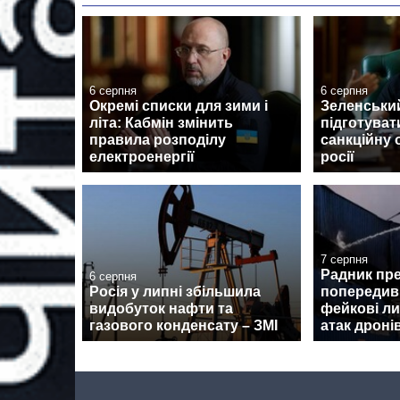
6 серпня
6 серпня
Окремі списки для зими і
Зеленськи
літа: Кабмін змінить
підготуват
правила розподілу
санкційну 
електроенергії
росії
7 серпня
Радник пр
6 серпня
Росія у липні збільшила
попередив 
видобуток нафти та
фейкові ли
газового конденсату – ЗМІ
атак дроні