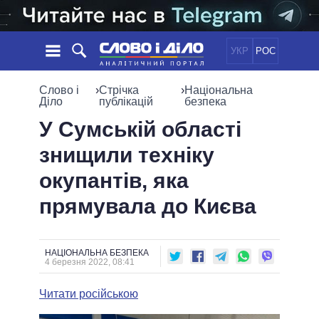
УКР
РОС
НОВИНИ
Слово і
›
Стрічка
›
Національна
Діло
публікацій
безпека
ОБIЦЯНКИ
СТРІЧКА
ПОЛІТИКА
У Сумській області
ПОДІЇ
ЕКОНОМІКА
знищили техніку
ПОЛIТИКИ
СТАТТІ
СУСПІЛЬСТВО
окупантів, яка
ІНФОГРАФІКА
ДУМКИ
СВІТ
УСІ ПОЛІТИКИ
прямувала до Києва
ОГЛЯДИ
ПРЕЗИДЕНТ І ОФІС
ВІДЕО
ДАЙДЖЕСТИ
ВЕРХОВНА РАДА
ПІДТРИМАТИ
КАБІНЕТ МІНІСТРІВ
НАЦІОНАЛЬНА БЕЗПЕКА
4 березня 2022, 08:41
ГОЛОВИ ОБЛАДМІНІСТРАЦІЙ
ПОРІВНЯННЯ ПОЛІТИКІВ
МЕРИ МІСТ
Читати російською
ВСІ ПЕРСОНИ