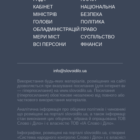
КАБІНЕТ
НАЦІОНАЛЬНА
МІНІСТРІВ
БЕЗПЕКА
ГОЛОВИ
ПОЛІТИКА
ОБЛАДМІНІСТРАЦІЙ
ПРАВО
МЕРИ МІСТ
СУСПІЛЬСТВО
ВСІ ПЕРСОНИ
ФІНАНСИ
info@slovoidilo.ua
Використання будь-яких матеріалів, розміщених на сайті,
дозволяється при вказуванні посилання (для інтернет-видань
— гіперпосилання) на www.slovoidilo.ua. Посилання
(гіперпосилання) обов’язкове незалежно від повного або
часткового використання матеріалів.
Аналітична інформація про обіцянки політиків і чиновників,
що розміщені на порталі slovoidilo.ua, а також інформація про
стан виконання цих обіцянок, зібрана й опрацьована ТОВ «ІА
Слово і Діло» і є власністю ТОВ «ІА Слово і Діло».
Інфографіки, розміщені на порталі slovoidilo.ua, створені ГО
«Система народного контролю Слово і Діло» і є власністю