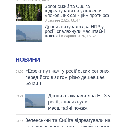
Зеленський та Сибіга
відреагували на ухвалення
«пекельних санкцій» проти рф
8 серпня 2026, 08:47
Дрони атакували два НПЗ у
росії, спалахнули масштабні
пожежі
8 серпня 2026, 09:24
НОВИНИ
«Ефект путіна»: у російських регіонах
09:33
перед його візитом різко дешевшає
бензин
Дрони атакували два НПЗ у
09:24
росії, спалахнули
масштабні пожежі
Зеленський та Сибіга відреагували на
08:47
ухвалення «пекельних санкцій» проти