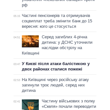
рф
Частині пенсіонерів та отримувачів
05:15
соцвиплат треба змінити банк до 15
вересня: кого це стосується
Серед загиблих 4-річна
04:51
дитина: у ДСНС уточнили
наслідки обстрілу на
Київщині
У Києві після атаки балістикою у
03:47
двох районах сталися пожежі
На Київщині через російську атаку
02:53
загинули троє людей, серед них
дитина
Частину військових з полку
02:41
«Скеля» почали переводити