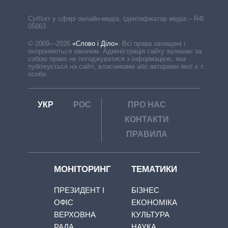
Cуб'єкт у сфері онлайн-медіа. Ідентифікатор медіа – R40-
05063
© 2009—2026
«Слово і Діло»
.
Всі права захищені і
охороняються законом. Адміністрація сайту залишає за
собою право не погоджуватися з інформацією, яка
публікується на сайті, власниками або авторами якої є треті
особи.
УКР
РОС
ПРО НАС
КОНТАКТИ
ПРАВИЛА
МОНІТОРИНГ
ТЕМАТИКИ
ПРЕЗИДЕНТ І
БІЗНЕС
ОФІС
ЕКОНОМІКА
ВЕРХОВНА
КУЛЬТУРА
РАДА
НАУКА