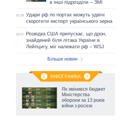
в інші підрозділи – ЗМІ
Удари рф по портах можуть удвічі
01:59
скоротити експорт українського зерна
Розвідка США припускає, що дрон,
00:57
знайдений біля літака України в
Лейпцигу, міг належати рф – WSJ
Більше новин
ІНФОГРАФІКА
 5
Як змінився бюджет
вго
Міністерства
оборони за 13 років
війни з росією