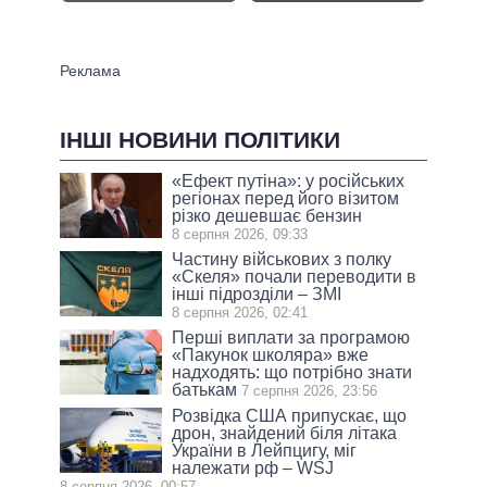
ІНШІ НОВИНИ ПОЛІТИКИ
«Ефект путіна»: у російських
регіонах перед його візитом
різко дешевшає бензин
8 серпня 2026, 09:33
Частину військових з полку
«Скеля» почали переводити в
інші підрозділи – ЗМІ
8 серпня 2026, 02:41
Перші виплати за програмою
«Пакунок школяра» вже
надходять: що потрібно знати
батькам
7 серпня 2026, 23:56
Розвідка США припускає, що
дрон, знайдений біля літака
України в Лейпцигу, міг
належати рф – WSJ
8 серпня 2026, 00:57