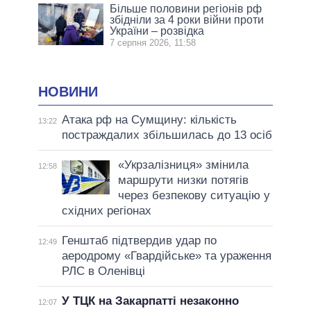
Більше половини регіонів рф
збідніли за 4 роки війни проти
України – розвідка
7 серпня 2026, 11:58
НОВИНИ
Атака рф на Сумщину: кількість
13:22
постраждалих збільшилась до 13 осіб
«Укрзалізниця» змінила
12:58
маршрути низки потягів
через безпекову ситуацію у
східних регіонах
Генштаб підтвердив удар по
12:49
аеродрому «Гвардійське» та ураження
РЛС в Оленівці
У ТЦК на Закарпатті незаконно
12:07