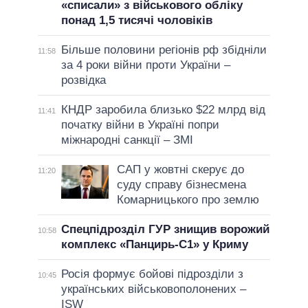
«списали» з військового обліку
понад 1,5 тисячі чоловіків
Більше половини регіонів рф збідніли
11:58
за 4 роки війни проти України –
розвідка
КНДР заробила близько $22 млрд від
11:41
початку війни в Україні попри
міжнародні санкції – ЗМІ
САП у жовтні скерує до
11:20
суду справу бізнесмена
Комарницького про землю
Спецпідрозділ ГУР знищив ворожий
10:58
комплекс «Панцирь-С1» у Криму
Росія формує бойові підрозділи з
10:45
українських військовополонених –
ISW