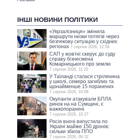
ІНШІ НОВИНИ ПОЛІТИКИ
«Укрзалізниця» змінила
маршрути низки потягів через
безпекову ситуацію у східних
регіонах
7 серпня 2026, 12:58
САП у жовтні скерує до суду
справу бізнесмена
Комарницького про землю
7 серпня 2026, 11:20
У Таїланді сталася стрілянина
у школі, семеро загиблих та
щонайменше 15 поранених
7 серпня 2026, 10:08
Окупанти атакували БПЛА
ринок на на Сумщині, є
важкопоранені
7 серпня 2026, 10:27
Росія вночі випустила по
Україні майже 150 дронів:
скільки збила ППО
7 серпня 2026, 09:32