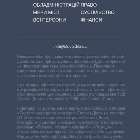
ОБЛАДМІНІСТРАЦІЙ
ПРАВО
МЕРИ МІСТ
СУСПІЛЬСТВО
ВСІ ПЕРСОНИ
ФІНАНСИ
info@slovoidilo.ua
Використання будь-яких матеріалів, розміщених на сайті,
дозволяється при вказуванні посилання (для інтернет-видань
— гіперпосилання) на www.slovoidilo.ua. Посилання
(гіперпосилання) обов’язкове незалежно від повного або
часткового використання матеріалів.
Аналітична інформація про обіцянки політиків і чиновників,
що розміщені на порталі slovoidilo.ua, а також інформація про
стан виконання цих обіцянок, зібрана й опрацьована ТОВ «ІА
Слово і Діло» і є власністю ТОВ «ІА Слово і Діло».
Інфографіки, розміщені на порталі slovoidilo.ua, створені ГО
«Система народного контролю Слово і Діло» і є власністю
ГО «Система народного контролю Слово і Діло».
Матеріали, відмічені значками, публікуються на правах
реклами: «Промо», «Новини компаній», «Позиція»,
«Партнерський матеріал», «Спецпроєкт», «За підтримки».
Редакція не несе відповідальності за факти та оціночні