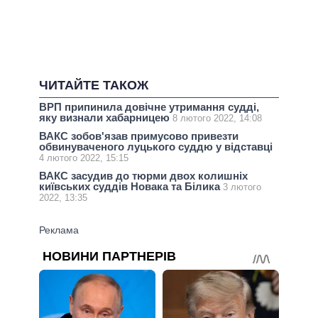
ЧИТАЙТЕ ТАКОЖ
ВРП припинила довічне утримання судді,
яку визнали хабарницею
8 лютого 2022, 14:08
ВАКС зобов'язав примусово привезти
обвинуваченого луцького суддю у відставці
4 лютого 2022, 15:15
ВАКС засудив до тюрми двох колишніх
київських суддів Новака та Білика
3 лютого
2022, 13:35