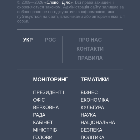
© 2009—2026
«Слово і Діло»
.
Всі права захищені і
охороняються законом. Адміністрація сайту залишає за
собою право не погоджуватися з інформацією, яка
публікується на сайті, власниками або авторами якої є треті
особи.
УКР
РОС
ПРО НАС
КОНТАКТИ
ПРАВИЛА
МОНІТОРИНГ
ТЕМАТИКИ
ПРЕЗИДЕНТ І
БІЗНЕС
ОФІС
ЕКОНОМІКА
ВЕРХОВНА
КУЛЬТУРА
РАДА
НАУКА
КАБІНЕТ
НАЦІОНАЛЬНА
МІНІСТРІВ
БЕЗПЕКА
ГОЛОВИ
ПОЛІТИКА