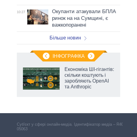
Окупанти атакували БПЛА
10:27
ринок на на Сумщині, є
важкопоранені
Більше новин
ІНФОГРАФІКА
жет
Економіка ШІ-гігантів:
скільки коштують і
ків
заробляють OpenAI
та Anthropic
Cуб'єкт у сфері онлайн-медіа. Ідентифікатор медіа – R40-
05063