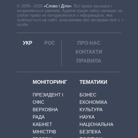
© 2009—2026
«Слово і Діло»
.
Всі права захищені і
охороняються законом. Адміністрація сайту залишає за
собою право не погоджуватися з інформацією, яка
публікується на сайті, власниками або авторами якої є треті
особи.
УКР
РОС
ПРО НАС
КОНТАКТИ
ПРАВИЛА
МОНІТОРИНГ
ТЕМАТИКИ
ПРЕЗИДЕНТ І
БІЗНЕС
ОФІС
ЕКОНОМІКА
ВЕРХОВНА
КУЛЬТУРА
РАДА
НАУКА
КАБІНЕТ
НАЦІОНАЛЬНА
МІНІСТРІВ
БЕЗПЕКА