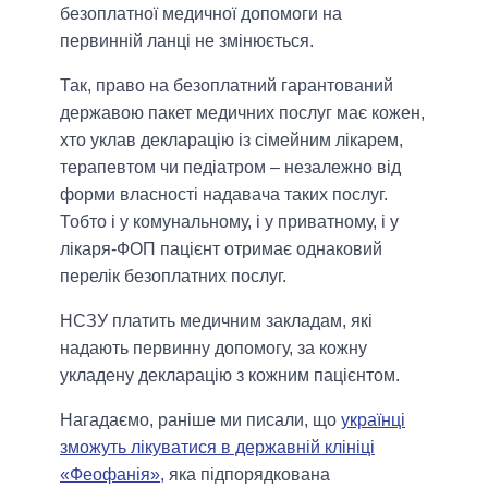
безоплатної медичної допомоги на
первинній ланці не змінюється.
Так, право на безоплатний гарантований
державою пакет медичних послуг має кожен,
хто уклав декларацію із сімейним лікарем,
терапевтом чи педіатром – незалежно від
форми власності надавача таких послуг.
Тобто і у комунальному, і у приватному, і у
лікаря-ФОП пацієнт отримає однаковий
перелік безоплатних послуг.
НСЗУ платить медичним закладам, які
надають первинну допомогу, за кожну
укладену декларацію з кожним пацієнтом.
Нагадаємо, раніше ми писали, що
українці
зможуть лікуватися в державній клініці
«Феофанія»,
яка підпорядкована