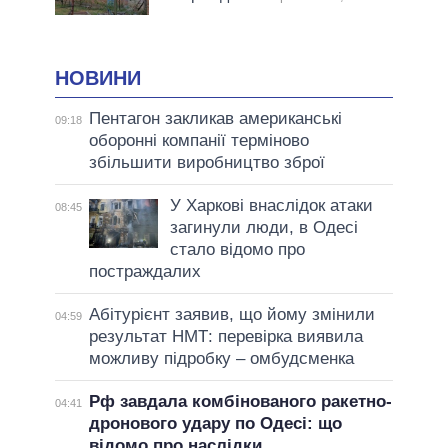
НОВИНИ
Пентагон закликав американські
09:18
оборонні компанії терміново
збільшити виробництво зброї
У Харкові внаслідок атаки
08:45
загинули люди, в Одесі
стало відомо про
постраждалих
Абітурієнт заявив, що йому змінили
04:59
результат НМТ: перевірка виявила
можливу підробку – омбудсменка
Рф завдала комбінованого ракетно-
04:41
дронового удару по Одесі: що
відомо про наслідки