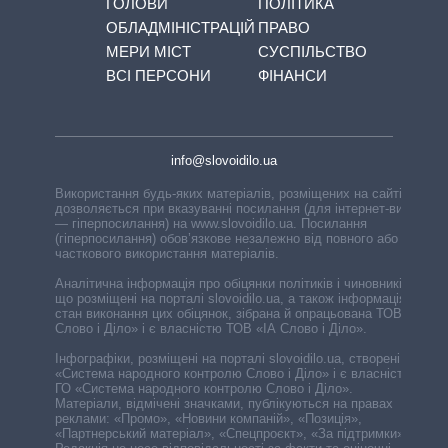
ГОЛОВИ
ПОЛІТИКА
ОБЛАДМІНІСТРАЦІЙ
ПРАВО
МЕРИ МІСТ
СУСПІЛЬСТВО
ВСІ ПЕРСОНИ
ФІНАНСИ
info@slovoidilo.ua
Використання будь-яких матеріалів, розміщених на сайті,
дозволяється при вказуванні посилання (для інтернет-видань
— гіперпосилання) на www.slovoidilo.ua. Посилання
(гіперпосилання) обов’язкове незалежно від повного або
часткового використання матеріалів.
Аналітична інформація про обіцянки політиків і чиновників,
що розміщені на порталі slovoidilo.ua, а також інформація про
стан виконання цих обіцянок, зібрана й опрацьована ТОВ «ІА
Слово і Діло» і є власністю ТОВ «ІА Слово і Діло».
Інфографіки, розміщені на порталі slovoidilo.ua, створені ГО
«Система народного контролю Слово і Діло» і є власністю
ГО «Система народного контролю Слово і Діло».
Матеріали, відмічені значками, публікуються на правах
реклами: «Промо», «Новини компаній», «Позиція»,
«Партнерський матеріал», «Спецпроєкт», «За підтримки».