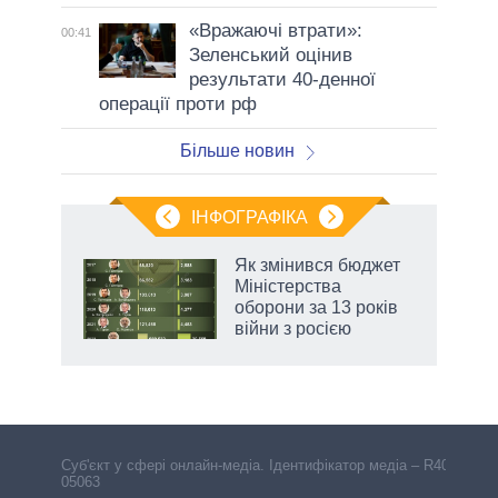
«Вражаючі втрати»:
00:41
Зеленський оцінив
результати 40-денної
операції проти рф
Більше новин
ІНФОГРАФІКА
Як змінився бюджет
ть
Міністерства
оборони за 13 років
війни з росією
Cуб'єкт у сфері онлайн-медіа. Ідентифікатор медіа – R40-
05063