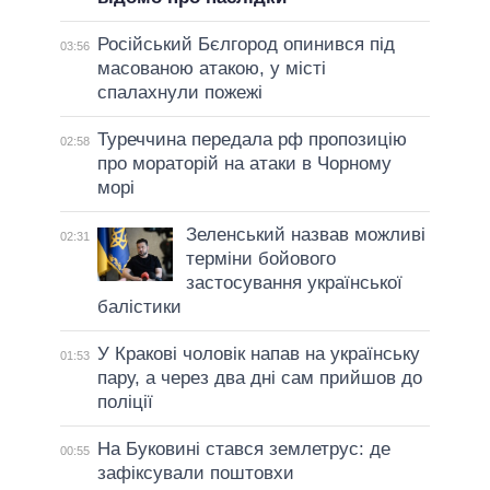
Російський Бєлгород опинився під
03:56
масованою атакою, у місті
спалахнули пожежі
Туреччина передала рф пропозицію
02:58
про мораторій на атаки в Чорному
морі
Зеленський назвав можливі
02:31
терміни бойового
застосування української
балістики
У Кракові чоловік напав на українську
01:53
пару, а через два дні сам прийшов до
поліції
На Буковині стався землетрус: де
00:55
зафіксували поштовхи