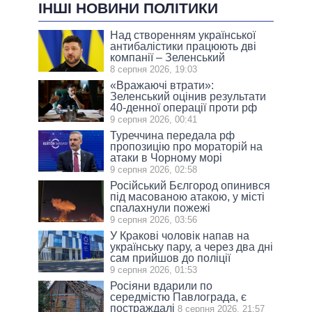
ІНШІ НОВИНИ ПОЛІТИКИ
Над створенням української
антибалістики працюють дві
компанії – Зеленський
8 серпня 2026, 19:03
«Вражаючі втрати»:
Зеленський оцінив результати
40-денної операції проти рф
9 серпня 2026, 00:41
Туреччина передала рф
пропозицію про мораторій на
атаки в Чорному морі
9 серпня 2026, 02:58
Російський Бєлгород опинився
під масованою атакою, у місті
спалахнули пожежі
9 серпня 2026, 03:56
У Кракові чоловік напав на
українську пару, а через два дні
сам прийшов до поліції
9 серпня 2026, 01:53
Росіяни вдарили по
середмістю Павлограда, є
постраждалі
8 серпня 2026, 21:57