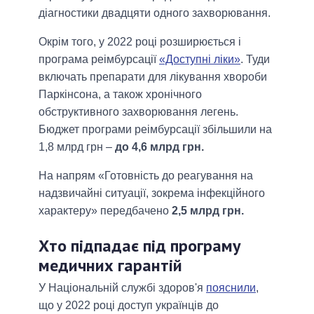
діагностики двадцяти одного захворювання.
Окрім того, у 2022 році розширюється і
програма реімбурсації
«Доступні ліки»
. Туди
включать препарати для лікування хвороби
Паркінсона, а також хронічного
обструктивного захворювання легень.
Бюджет програми реімбурсації збільшили на
1,8 млрд грн –
до 4,6 млрд грн.
На напрям «Готовність до реагування на
надзвичайні ситуації, зокрема інфекційного
характеру» передбачено
2,5 млрд грн.
Хто підпадає під програму
медичних гарантій
У Національній службі здоров'я
пояснили
,
що у 2022 році доступ українців до