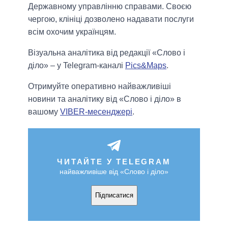
Державному управлінню справами. Своєю
чергою, клініці дозволено надавати послуги
всім охочим українцям.
Візуальна аналітика від редакції «Слово і
діло» – у Telegram-каналі
Pics&Maps
.
Отримуйте оперативно найважливіші
новини та аналітику від «Слово і діло» в
вашому
VIBER-месенджері
.
ЧИТАЙТЕ У TELEGRAM
найважливіше від «Слово і діло»
Підписатися