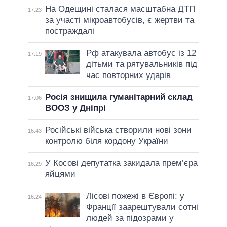
На Одещині сталася масштабна ДТП
17:23
за участі мікроавтобусів, є жертви та
постраждалі
Рф атакувала автобус із 12
17:19
дітьми та рятувальників під
час повторних ударів
Росія знищила гуманітарний склад
17:06
ВООЗ у Дніпрі
Російські війська створили нові зони
16:43
контролю біля кордону України
У Косові депутатка закидала прем’єра
16:29
яйцями
Лісові пожежі в Європі: у
16:24
Франції заарештували сотні
людей за підозрами у