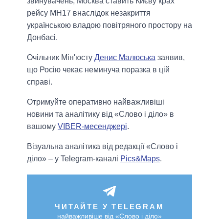
звинувачень, Москва ставить Києву крах
рейсу MH17 внаслідок незакриття
українською владою повітряного простору на
Донбасі.
Очільник Мін'юсту
Денис Малюська
заявив,
що Росію чекає неминуча поразка в цій
справі.
Отримуйте оперативно найважливіші
новини та аналітику від «Слово і діло» в
вашому
VIBER-месенджері
.
Візуальна аналітика від редакції «Слово і
діло» – у Telegram-каналі
Pics&Maps
.
ЧИТАЙТЕ У TELEGRAM
найважливіше від «Слово і діло»