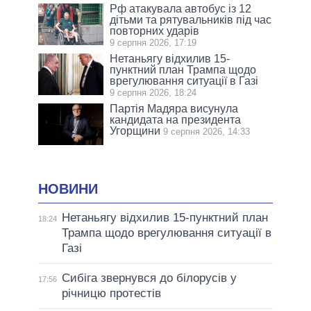
Рф атакувала автобус із 12
дітьми та рятувальників під час
повторних ударів
9 серпня 2026, 17:19
Нетаньягу відхилив 15-
пунктний план Трампа щодо
врегулювання ситуації в Газі
9 серпня 2026, 18:24
Партія Мадяра висунула
кандидата на президента
Угорщини
9 серпня 2026, 14:33
НОВИНИ
Нетаньягу відхилив 15-пунктний план
18:24
Трампа щодо врегулювання ситуації в
Газі
Сибіга звернувся до білорусів у
17:56
річницю протестів