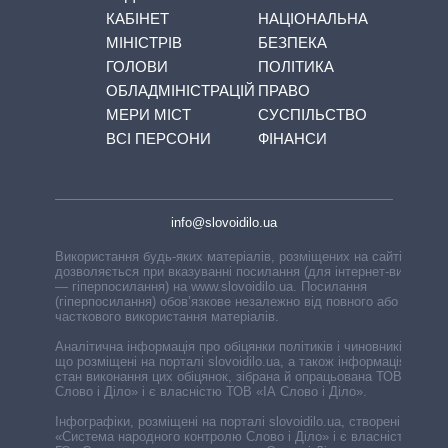
КАБІНЕТ
НАЦІОНАЛЬНА
МІНІСТРІВ
БЕЗПЕКА
ГОЛОВИ
ПОЛІТИКА
ОБЛАДМІНІСТРАЦІЙ
ПРАВО
МЕРИ МІСТ
СУСПІЛЬСТВО
ВСІ ПЕРСОНИ
ФІНАНСИ
info@slovoidilo.ua
Використання будь-яких матеріалів, розміщених на сайті,
дозволяється при вказуванні посилання (для інтернет-видань
— гіперпосилання) на www.slovoidilo.ua. Посилання
(гіперпосилання) обов’язкове незалежно від повного або
часткового використання матеріалів.
Аналітична інформація про обіцянки політиків і чиновників,
що розміщені на порталі slovoidilo.ua, а також інформація про
стан виконання цих обіцянок, зібрана й опрацьована ТОВ «ІА
Слово і Діло» і є власністю ТОВ «ІА Слово і Діло».
Інфографіки, розміщені на порталі slovoidilo.ua, створені ГО
«Система народного контролю Слово і Діло» і є власністю