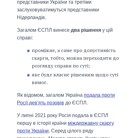
представники України та третіми
заслуховуватимуться представники
Нідерландів.
Загалом ЄСПЛ винесе
два рішення
у цій
справі:
проміжне, а саме про допустимість
скарги, тобто, можна переходити до
розгляду справи по суті;
яке буде власне рішенням щодо суті
вимог.
Як відомом, загалом Україна
подала проти
Росії дев'ять позовів
до ЄСПЛ.
У липні 2021 року Росія подала в ЄСПЛ
першу в історії країни
міждержавну скаргу
проти України
. Серед цілого ряду