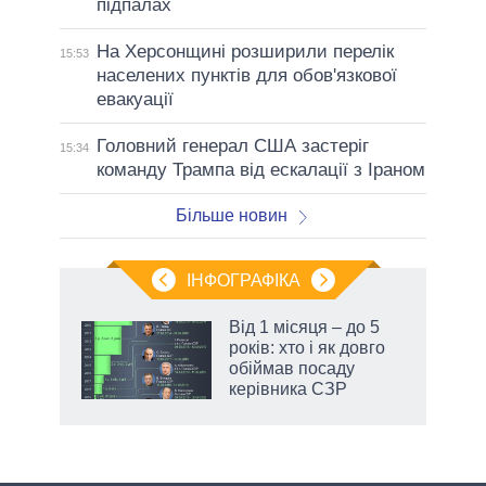
підпалах
На Херсонщині розширили перелік
15:53
населених пунктів для обов'язкової
евакуації
Головний генерал США застеріг
15:34
команду Трампа від ескалації з Іраном
Більше новин
ІНФОГРАФІКА
жет
Від 1 місяця – до 5
років: хто і як довго
ків
обіймав посаду
керівника СЗР