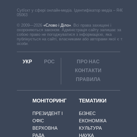
Cуб'єкт у сфері онлайн-медіа. Ідентифікатор медіа – R40-
05063
© 2009—2026
«Слово і Діло»
.
Всі права захищені і
охороняються законом. Адміністрація сайту залишає за
собою право не погоджуватися з інформацією, яка
публікується на сайті, власниками або авторами якої є треті
особи.
УКР
РОС
ПРО НАС
КОНТАКТИ
ПРАВИЛА
МОНІТОРИНГ
ТЕМАТИКИ
ПРЕЗИДЕНТ І
БІЗНЕС
ОФІС
ЕКОНОМІКА
ВЕРХОВНА
КУЛЬТУРА
РАДА
НАУКА