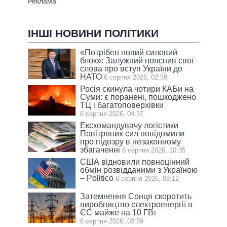
ІНШІ НОВИНИ ПОЛІТИКИ
«Потрібен новий силовий
блок»: Залужний пояснив свої
слова про вступ України до
НАТО
6 серпня 2026, 02:59
Росія скинула чотири КАБи на
Суми: є поранені, пошкоджено
ТЦ і багатоповерхівки
6 серпня 2026, 04:37
Екскомандувачу логістики
Повітряних сил повідомили
про підозру в незаконному
збагаченні
6 серпня 2026, 10:35
США відновили повноцінний
обмін розвідданими з Україною
– Politico
6 серпня 2026, 09:12
Затемнення Сонця скоротить
виробництво електроенергії в
ЄС майже на 10 ГВт
6 серпня 2026, 03:59