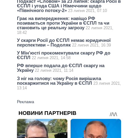
Подкаст «Словом» за 23 липня: скарга Росії в
ЄСПЛ і угода США і Німеччини щодо
«Північного потоку-2»
23 липня 2021, 07:10
Грає на випередження: навіщо РФ
позивається проти України в ЄСПЛ та чи
становить це реальну загрозу
22 липня 2021,
18:42
У скарги Росії до ЄСПЛ немає юридичної
перспективи – Подоляк
22 липня 2021, 16:39
У Мін'юсті прокоментували скаргу РФ до
ЄСПЛ
22 липня 2021, 14:58
РФ вперше подала до ЄСПЛ скаргу на
Україну
22 липня 2021, 11:14
З ніг на голову: чому Росія вирішила
поскаржитися на Україну в ЄСПЛ
23 липня 2021,
13:14