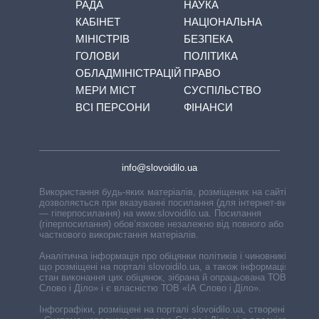
РАДА
НАУКА
КАБІНЕТ
НАЦІОНАЛЬНА
МІНІСТРІВ
БЕЗПЕКА
ГОЛОВИ
ПОЛІТИКА
ОБЛАДМІНІСТРАЦІЙ
ПРАВО
МЕРИ МІСТ
СУСПІЛЬСТВО
ВСІ ПЕРСОНИ
ФІНАНСИ
info@slovoidilo.ua
Використання будь-яких матеріалів, розміщених на сайті,
дозволяється при вказуванні посилання (для інтернет-видань
— гіперпосилання) на www.slovoidilo.ua. Посилання
(гіперпосилання) обов’язкове незалежно від повного або
часткового використання матеріалів.
Аналітична інформація про обіцянки політиків і чиновників,
що розміщені на порталі slovoidilo.ua, а також інформація про
стан виконання цих обіцянок, зібрана й опрацьована ТОВ «ІА
Слово і Діло» і є власністю ТОВ «ІА Слово і Діло».
Інфографіки, розміщені на порталі slovoidilo.ua, створені ГО