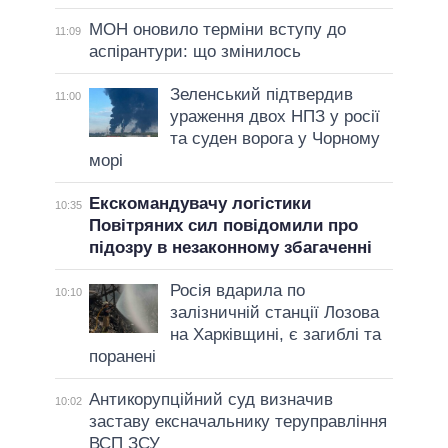
МОН оновило терміни вступу до
11:09
аспірантури: що змінилось
Зеленський підтвердив
11:00
ураження двох НПЗ у росії
та суден ворога у Чорному
морі
Екскомандувачу логістики
10:35
Повітряних сил повідомили про
підозру в незаконному збагаченні
Росія вдарила по
10:10
залізничній станції Лозова
на Харківщині, є загиблі та
поранені
Антикорупційний суд визначив
10:02
заставу ексначальнику теруправління
ВСП ЗСУ