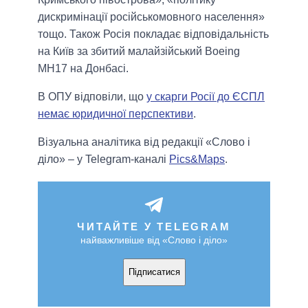
дискримінації російськомовного населення»
тощо. Також Росія покладає відповідальність
на Київ за збитий малайзійський Boeing
MH17 на Донбасі.
В ОПУ відповіли, що
у скарги Росії до ЄСПЛ
немає юридичної перспективи
.
Візуальна аналітика від редакції «Слово і
діло» – у Telegram-каналі
Pics&Maps
.
ЧИТАЙТЕ У TELEGRAM
найважливіше від «Слово і діло»
Підписатися