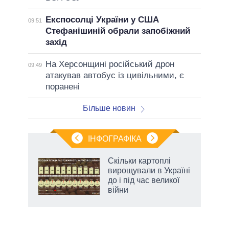
Експосолці України у США
09:51
Стефанішиній обрали запобіжний
захід
На Херсонщині російський дрон
09:49
атакував автобус із цивільними, є
поранені
Більше новин
ІНФОГРАФІКА
нтів:
Скільки картоплі
 і
вирощували в Україні
nAI
до і під час великої
війни