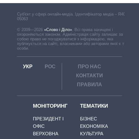
Cуб'єкт у сфері онлайн-медіа. Ідентифікатор медіа – R40-
05063
© 2009—2026
«Слово і Діло»
.
Всі права захищені і
охороняються законом. Адміністрація сайту залишає за
собою право не погоджуватися з інформацією, яка
публікується на сайті, власниками або авторами якої є треті
особи.
УКР
РОС
ПРО НАС
КОНТАКТИ
ПРАВИЛА
МОНІТОРИНГ
ТЕМАТИКИ
ПРЕЗИДЕНТ І
БІЗНЕС
ОФІС
ЕКОНОМІКА
ВЕРХОВНА
КУЛЬТУРА