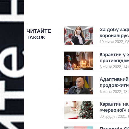
За добу заф
ЧИТАЙТЕ
коронавіру
ТАКОЖ
10 січня 2022, 0
Карантин у 
протиепідем
6 січня 2022, 14:
Адаптивний 
продовжити
6 січня 2022, 13:
Карантин на
«червоної» 
30 грудня 2021, 