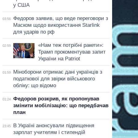
у США
Федоров заявив, що веде переговори з
03:56
Маском щодо використання Starlink
для ударів по рф
«Нам теж потрібні ракети»:
02:59
Трамп прокоментував запит
України на Patriot
Міноборони отримає дані українців з
01:59
податкової для звірки військового
обліку: що відомо
Федоров розкрив, як пропонував
01:24
змінити мобілізацію: що передбачав
план
В Україні анонсували підвищення
23:45
зарплат учителям і стипендій