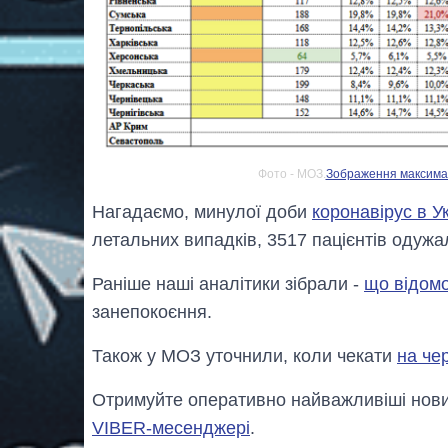
Фото - МОЗ.
Зображення максималь
Нагадаємо, минулої доби
коронавірус в У
летальних випадків, 3517 пацієнтів одужа
Раніше наші аналітики зібрали -
що відомо
занепокоєння.
Також у МОЗ уточнили, коли чекати
на че
Отримуйте оперативно найважливіші новин
VIBER-месенджері
.