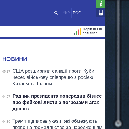
УКР
РОС
Порівняння
політиків
ЦІЙ
МЕРИ МІСТ
ВСІ ПЕРСОНИ
НОВИНИ
США розширили санкції проти Куби
05:17
через військову співпрацю з росією,
Китаєм та Іраном
Радник президента попередив бізнес
04:57
про фейкові листи з погрозами атак
дронів
Трамп підписав укази, які обмежують
04:39
право на громадянство за народженням