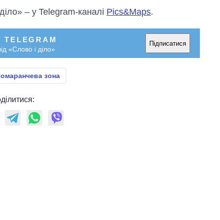
 діло» – у Telegram-каналі
Pics&Maps
.
У TELEGRAM
Підписатися
ід «Слово і діло»
омаранчева зона
ділитися: