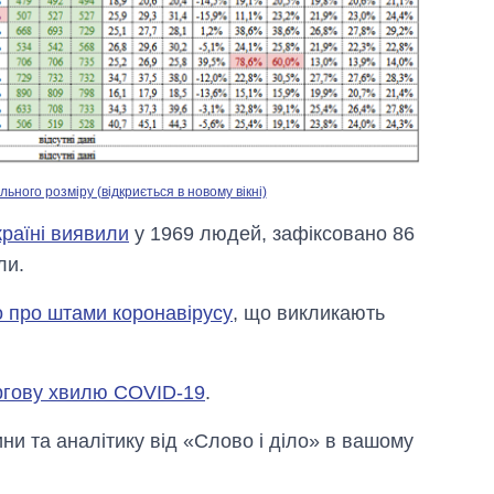
рф
ного розміру (відкриється в новому вікні)
країні виявили
у 1969 людей, зафіксовано 86
ли.
 про штами коронавірусу
, що викликають
ргову хвилю COVID-19
.
и та аналітику від «Слово і діло» в вашому