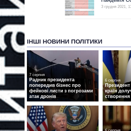
Пандемія CO
3 грудня 2021, 1
ІНШІ НОВИНИ ПОЛІТИКИ
7 серпня
Радник президента
6 серпня
попередив бізнес про
Президент 
фейкові листи з погрозами
країн долу
атак дронів
створення
6 серпня