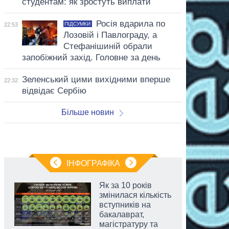
студентам: як зростуть виплати
Росія вдарила по
ПІДСУМКИ
22:53
Лозовій і Павлограду, а
Стефанішиній обрали
запобіжний захід. Головне за день
Зеленський цими вихідними вперше
22:32
відвідає Сербію
Більше новин
ІНФОГРАФІКА
Як за 10 років
змінилася кількість
вступників на
бакалаврат,
магістратуру та