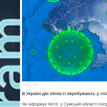
Слово і діло
В Україні дві області перебувають у «п
Як інформує МОЗ, у Сумській області пог