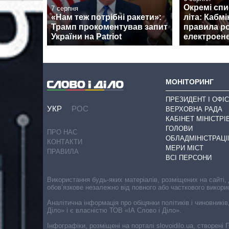
Окремі спи
7 серпня
«Нам теж потрібні ракети»:
літа: Кабмі
Трамп прокоментував запит
правила р
України на Patriot
електроене
МОНІТОРИНГ
ПРЕЗИДЕНТ І ОФІС
УКР
РОС
ВЕРХОВНА РАДА
КАБІНЕТ МІНІСТРІ
ГОЛОВИ
ПРО НАС
ОБЛАДМІНІСТРАЦІ
КОНТАКТИ
МЕРИ МІСТ
ПРАВИЛА
ВСІ ПЕРСОНИ
Використання будь-яких матеріалів, розміщених на сайті,
обов’язкове незалежно від повного або часткового викори
Аналітична інформація про обіцянки політиків і чиновників
Діло» і є власністю ТОВ «ІА Слово і Діло».
Інфографіки, розміщені на порталі slovoidilo.ua, створен