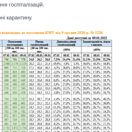
вня госпіталізацій.
ні карантину.
Вісім масованих
ударів по Україні
за літо: Київ та
область стали
головною ціллю