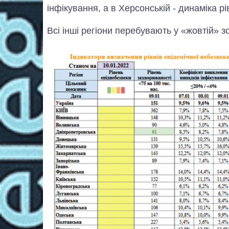
інфікування, а в Херсонській - динаміка рі
Всі інші регіони перебувають у «жовтій» зо