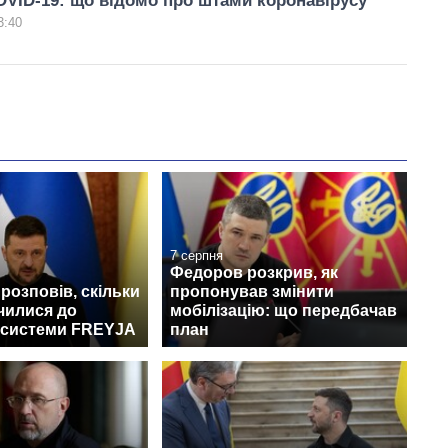
VID-19: що відомо про штами коронавірусу
3:40
7 серпня
Федоров розкрив, як
розповів, скільки
пропонував змінити
чилися до
мобілізацію: що передбачав
 системи FREYJA
план