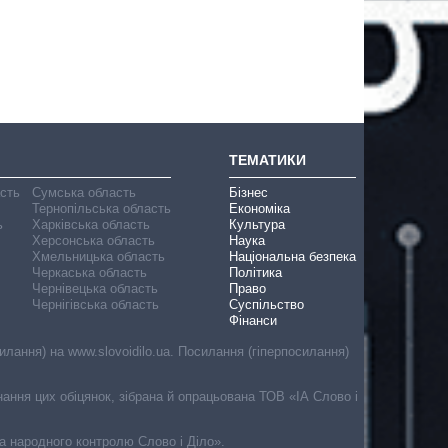
ТЕМАТИКИ
асть
Сумська область
Бізнес
Тернопільська область
Економіка
ь
Харківська область
Культура
Херсонська область
Наука
Хмельницька область
Національна безпека
Черкаська область
Політика
Чернівецька область
Право
Чернігівська область
Суспільство
Фінанси
лання) на www.slovoidilo.ua. Посилання (гіперпосилання)
онання цих обіцянок, зібрана й опрацьована ТОВ «ІА Слово і
ма народного контролю Слово і Діло».