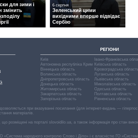
ски для зими і
6 серпня
н змінить
Зеленський цими
озподілу
вихідними вперше відвідає
ргії
Сербію
РЕГІОНИ
Київ
Івано-Франківська обл
Автономна республіка Крим
Київська область
Вінницька область
Кіровоградська област
В
Волинська область
Луганська область
Дніпропетровська область
Львівська область
Й
Донецька область
Миколаївська область
Житомирська область
Одеська область
Закарпатська область
Полтавська область
Запорізька область
Рівненська область
 дозволяється при вказуванні посилання (для інтернет-видань — гіперпоси
стання матеріалів.
, що розміщені на порталі slovoidilo.ua, а також інформація про стан вик
і ГО «Система народного контролю Слово і Діло» і є власністю ГО «Систе