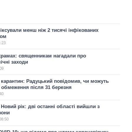
іксували менш ніж 2 тисячі інфікованих
сом
8:23
храмах: священникам нагадали про
ічні заходи
09
карантин: Радуцький повідомив, чи можуть
 обмеження після 31 березня
40
 Новий рік: дві останні області вийшли з
зони
08:50