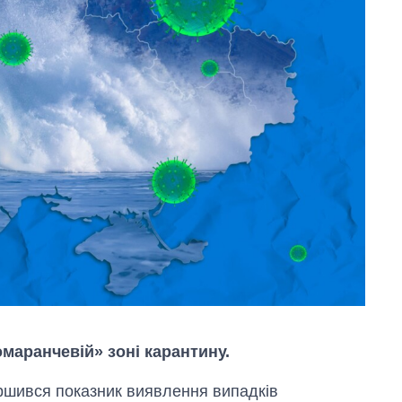
омаранчевій» зоні карантину.
іршився показник виявлення випадків