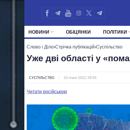
НОВИНИ
ОБIЦЯНКИ
ПОЛIТИКИ
УСІ ПОЛІТИКИ
ПРЕЗИДЕНТ І ОФ
Слово і Діло
›
Стрічка публікацій
›
Суспільство
Уже дві області у «пома
СУСПІЛЬСТВО
10 січня 2022, 09:55
Читати російською