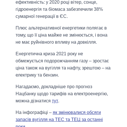
ефективність: у 2020 році вітер, сонце,
гідроенергія та біомаса забезпечили 38%
сумарної генерації в ЄС.
Плюс альтернативної енергетики полягає в
тому, що її ціна майже не змінюється, і вона
не має руйнівного впливу на довкілля.
Енергетична криза 2021 року не
обмежується подорожчанням газу – зростає
ціна також на вугілля та нафту, зрештою – на
електрику та бензин.
Нагадаємо, докладніше про прогноз
Нацбанку щодо тарифів на електроенергію,
можна дізнатися
тут
.
На інфографіці –
як змінювалися обсяги
запасів вугілля на ТЕС та ТЕЦ за останні
роки
.