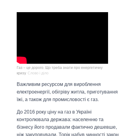
Газ – це дорого. Що треба знати про енергетичну
кризу
Слово і діло
Важливим ресурсом для вироблення
електроенергії, обігріву житла, приготування
їжі, а також для промисловості є газ.
До 2016 року ціну на газ в Україні
контролювала держава: населенню та
бізнесу його продавали фактично дешевше,
ніж закуповували. Торік набув чинності закон