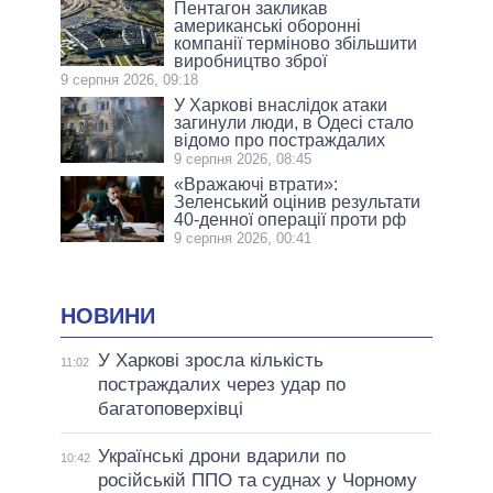
Пентагон закликав
американські оборонні
компанії терміново збільшити
виробництво зброї
9 серпня 2026, 09:18
У Харкові внаслідок атаки
загинули люди, в Одесі стало
відомо про постраждалих
9 серпня 2026, 08:45
«Вражаючі втрати»:
Зеленський оцінив результати
40-денної операції проти рф
9 серпня 2026, 00:41
НОВИНИ
У Харкові зросла кількість
11:02
постраждалих через удар по
багатоповерхівці
Українські дрони вдарили по
10:42
російській ППО та суднах у Чорному