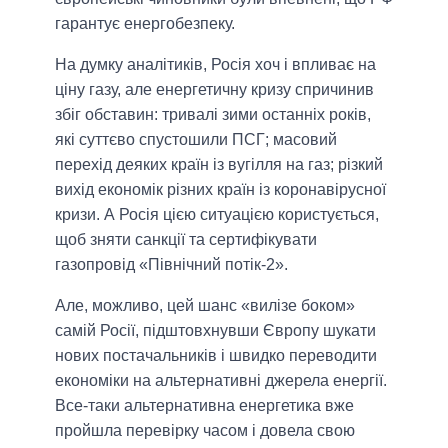
гарантує енергобезпеку.
На думку аналітиків, Росія хоч і впливає на
ціну газу, але енергетичну кризу спричинив
збіг обставин: тривалі зими останніх років,
які суттєво спустошили ПСГ; масовий
перехід деяких країн із вугілля на газ; різкий
вихід економік різних країн із коронавірусної
кризи. А Росія цією ситуацією користується,
щоб зняти санкції та сертифікувати
газопровід «Північний потік-2».
Але, можливо, цей шанс «вилізе боком»
самій Росії, підштовхнувши Європу шукати
нових постачальників і швидко переводити
економіки на альтернативні джерела енергії.
Все-таки альтернативна енергетика вже
пройшла перевірку часом і довела свою