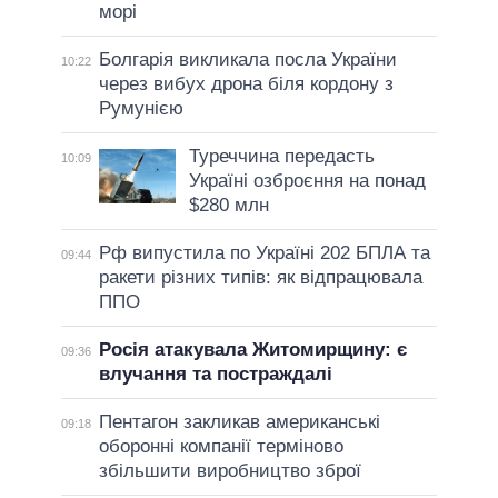
морі
Болгарія викликала посла України
10:22
через вибух дрона біля кордону з
Румунією
Туреччина передасть
10:09
Україні озброєння на понад
$280 млн
Рф випустила по Україні 202 БПЛА та
09:44
ракети різних типів: як відпрацювала
ППО
Росія атакувала Житомирщину: є
09:36
влучання та постраждалі
Пентагон закликав американські
09:18
оборонні компанії терміново
збільшити виробництво зброї