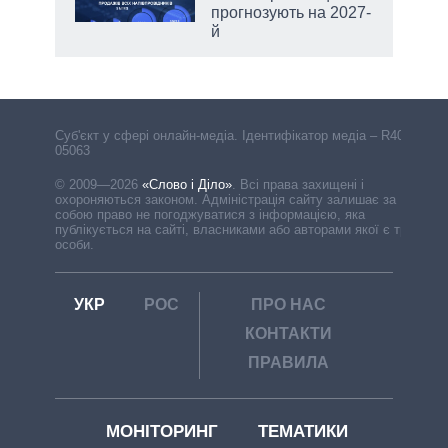
прогнозують на 2027-
й
Cуб'єкт у сфері онлайн-медіа. Ідентифікатор медіа – R40-
05063
© 2009—2026
«Слово і Діло»
.
Всі права захищені і
охороняються законом. Адміністрація сайту залишає за
собою право не погоджуватися з інформацією, яка
публікується на сайті, власниками або авторами якої є треті
особи.
УКР
РОС
ПРО НАС
КОНТАКТИ
ПРАВИЛА
МОНІТОРИНГ
ТЕМАТИКИ