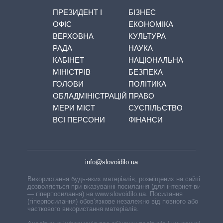
ПРЕЗИДЕНТ І
БІЗНЕС
ОФІС
ЕКОНОМІКА
ВЕРХОВНА
КУЛЬТУРА
РАДА
НАУКА
КАБІНЕТ
НАЦІОНАЛЬНА
МІНІСТРІВ
БЕЗПЕКА
ГОЛОВИ
ПОЛІТИКА
ОБЛАДМІНІСТРАЦІЙ
ПРАВО
МЕРИ МІСТ
СУСПІЛЬСТВО
ВСІ ПЕРСОНИ
ФІНАНСИ
info@slovoidilo.ua
Використання будь-яких матеріалів, розміщених на сайті,
дозволяється при вказуванні посилання (для інтернет-видань
— гіперпосилання) на www.slovoidilo.ua. Посилання
(гіперпосилання) обов’язкове незалежно від повного або
часткового використання матеріалів.