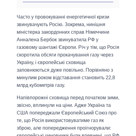
Часто у провокуванні енергетичної кризи
звинувачують Росію. Зокрема, нинішня
міністерка закордонних справ Німеччини
Анналена Бербок звинуватила РФ у
газовому шантажі Європи. Річ у тім, що Росія
скоротила обсяги прокачування газу через
Україну, і європейські сховища
заповнюються дуже повільно. Порівняно з
минулим роком відставання становить 22,8
млрд кубометрів газу.
Напівпорожні сховища перед початком зими,
звісно, вплинули на ціни. Адже Україна та
США попереджали Європейський Союз про
те, що Росія використовуватиме газ як
зброю, але попередження проігнорували:
європейські чиновники були впевнені, що РФ