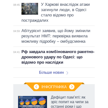
У Харкові внаслідок атаки
08:45
загинули люди, в Одесі
стало відомо про
постраждалих
Абітурієнт заявив, що йому змінили
04:59
результат НМТ: перевірка виявила
можливу підробку – омбудсменка
Рф завдала комбінованого ракетно-
04:41
дронового удару по Одесі: що
відомо про наслідки
Більше новин
ІНФОГРАФІКА
Дефіцит пам’яті: як
ть
зріс попит на чипи за
останні роки і що