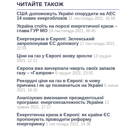
ЧИТАЙТЕ ТАКОЖ
США допоможуть Україні спорудити на АЕС
14 нових енергоблоків
21 листопада 2021, 16:59
Україна стоїть на порозі енергетичної кризи –
глава ГУР МО
19 листопада 2021, 00:45
Енергокриза в Європі: Зеленський
запропонував ЄС допомогу
17 листопада 2021,
22:55
Ціни на газ у Європі знову зросли
13 грудня
2021, 12:12
Європа вже вичерпала чверть своїх запасів
газу – «Газпром»
6 грудня 2021, 23:55
Рекордні ціни на газ в Європі: в чому
причина і як це позначиться на Україні
5 липня
2021, 16:10
Аналізуємо виконання президентської
програми: енергонезалежність України
13
травня 2021, 17:17
Енергетична криза в Європі: як країни ЄС
пропонують проводити реформу
енергоринку
1 листопада 2021, 14:38