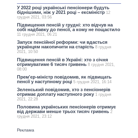
У 2022 році українські пенсіонери будуть
біднішими, ніж у 2021 році – ексміністр
12
грудня 2021, 03:56
Підвищення пенсій у грудні: хто відчув на
собі надбавку до пенсії, а кому не пощастило
11 грудня 2021, 06:21
Запуск пенсійної реформи: чи вдасться
українцям накопичити на старість
8 грудня
2021, 10:50
Підвищення пенсій в Україні: хто з січня
отримуватиме 6 тисяч гривень
8 грудня 2021,
08:00
Прем'єр-міністр повідомив, як підвищать
пенсії у наступному році
5 грудня 2021, 16:14
Зеленський повідомив, хто з пенсіонерів
отримає доплату наступного року
1 грудня
2021, 22:28
Половина українських пенсіонерів отримує
від держави менше трьох тисяч гривень
2
грудня 2021, 23:12