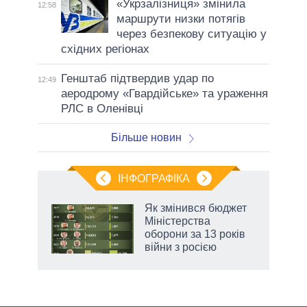
«Укрзалізниця» змінила
12:58
маршрути низки потягів
через безпекову ситуацію у
східних регіонах
Генштаб підтвердив удар по
12:49
аеродрому «Гвардійське» та ураження
РЛС в Оленівці
Більше новин
ІНФОГРАФІКА
 5
Як змінився бюджет
вго
Міністерства
оборони за 13 років
війни з росією