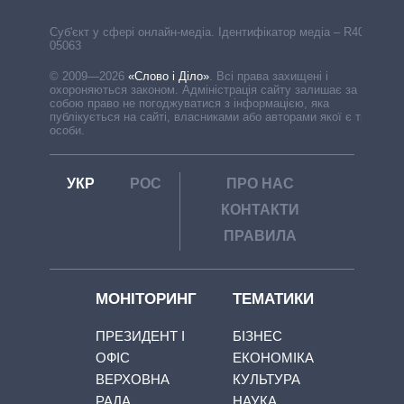
Cуб'єкт у сфері онлайн-медіа. Ідентифікатор медіа – R40-
05063
© 2009—2026
«Слово і Діло»
.
Всі права захищені і
охороняються законом. Адміністрація сайту залишає за
собою право не погоджуватися з інформацією, яка
публікується на сайті, власниками або авторами якої є треті
особи.
УКР
РОС
ПРО НАС
КОНТАКТИ
ПРАВИЛА
МОНІТОРИНГ
ТЕМАТИКИ
ПРЕЗИДЕНТ І
БІЗНЕС
ОФІС
ЕКОНОМІКА
ВЕРХОВНА
КУЛЬТУРА
РАДА
НАУКА