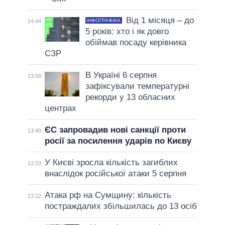
Від 1 місяця – до
ІНФОГРАФІКА
14:44
5 років: хто і як довго
обіймав посаду керівника
СЗР
В Україні 6 серпня
13:58
зафіксували температурні
рекорди у 13 обласних
центрах
ЄС запровадив нові санкції проти
13:49
росії за посилення ударів по Києву
У Києві зросла кількість загиблих
13:33
внаслідок російської атаки 5 серпня
Атака рф на Сумщину: кількість
13:22
постраждалих збільшилась до 13 осіб