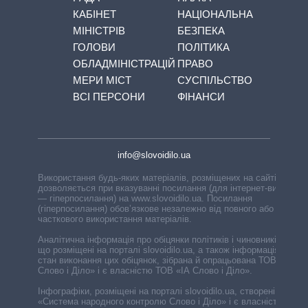
КАБІНЕТ
НАЦІОНАЛЬНА
МІНІСТРІВ
БЕЗПЕКА
ГОЛОВИ
ПОЛІТИКА
ОБЛАДМІНІСТРАЦІЙ
ПРАВО
МЕРИ МІСТ
СУСПІЛЬСТВО
ВСІ ПЕРСОНИ
ФІНАНСИ
info@slovoidilo.ua
Використання будь-яких матеріалів, розміщених на сайті,
дозволяється при вказуванні посилання (для інтернет-видань
— гіперпосилання) на www.slovoidilo.ua. Посилання
(гіперпосилання) обов’язкове незалежно від повного або
часткового використання матеріалів.
Аналітична інформація про обіцянки політиків і чиновників,
що розміщені на порталі slovoidilo.ua, а також інформація про
стан виконання цих обіцянок, зібрана й опрацьована ТОВ «ІА
Слово і Діло» і є власністю ТОВ «ІА Слово і Діло».
Інфографіки, розміщені на порталі slovoidilo.ua, створені ГО
«Система народного контролю Слово і Діло» і є власністю