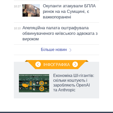
Окупанти атакували БПЛА
10:27
ринок на на Сумщині, є
важкопоранені
Апеляційна палата оштрафувала
10:10
обвинуваченого київського адвоката з
вироком
Більше новин
ІНФОГРАФІКА
Економіка ШІ-гігантів:
раїні
скільки коштують і
ої
заробляють OpenAI
та Anthropic