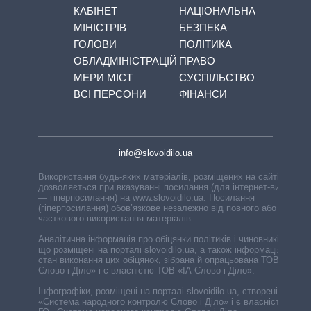
КАБІНЕТ
НАЦІОНАЛЬНА
МІНІСТРІВ
БЕЗПЕКА
ГОЛОВИ
ПОЛІТИКА
ОБЛАДМІНІСТРАЦІЙ
ПРАВО
МЕРИ МІСТ
СУСПІЛЬСТВО
ВСІ ПЕРСОНИ
ФІНАНСИ
info@slovoidilo.ua
Використання будь-яких матеріалів, розміщених на сайті,
дозволяється при вказуванні посилання (для інтернет-видань
— гіперпосилання) на www.slovoidilo.ua. Посилання
(гіперпосилання) обов’язкове незалежно від повного або
часткового використання матеріалів.
Аналітична інформація про обіцянки політиків і чиновників,
що розміщені на порталі slovoidilo.ua, а також інформація про
стан виконання цих обіцянок, зібрана й опрацьована ТОВ «ІА
Слово і Діло» і є власністю ТОВ «ІА Слово і Діло».
Інфографіки, розміщені на порталі slovoidilo.ua, створені ГО
«Система народного контролю Слово і Діло» і є власністю