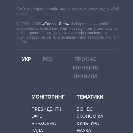
Cуб'єкт у сфері онлайн-медіа. Ідентифікатор медіа – R40-
05063
© 2009—2026
«Слово і Діло»
.
Всі права захищені і
охороняються законом. Адміністрація сайту залишає за
собою право не погоджуватися з інформацією, яка
публікується на сайті, власниками або авторами якої є треті
особи.
УКР
РОС
ПРО НАС
КОНТАКТИ
ПРАВИЛА
МОНІТОРИНГ
ТЕМАТИКИ
ПРЕЗИДЕНТ І
БІЗНЕС
ОФІС
ЕКОНОМІКА
ВЕРХОВНА
КУЛЬТУРА
РАДА
НАУКА