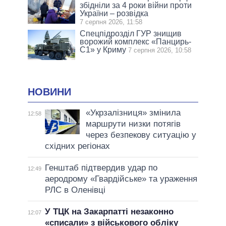
збідніли за 4 роки війни проти
України – розвідка
7 серпня 2026, 11:58
Спецпідрозділ ГУР знищив
ворожий комплекс «Панцирь-
С1» у Криму
7 серпня 2026, 10:58
НОВИНИ
«Укрзалізниця» змінила
12:58
маршрути низки потягів
через безпекову ситуацію у
східних регіонах
Генштаб підтвердив удар по
12:49
аеродрому «Гвардійське» та ураження
РЛС в Оленівці
У ТЦК на Закарпатті незаконно
12:07
«списали» з військового обліку