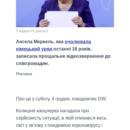
З відкритих джерел
Ангела Меркель, яка
очолювала
німецький уряд
останні 16 років,
записала прощальне відеозвернення до
співгромадян.
Про це у суботу, 4 грудня, повідомляє DW.
Колишня канцлерка нагадала про
серйозність ситуації, в якій опинився весь
світ у зв'язку з пандемією коронавірусу і