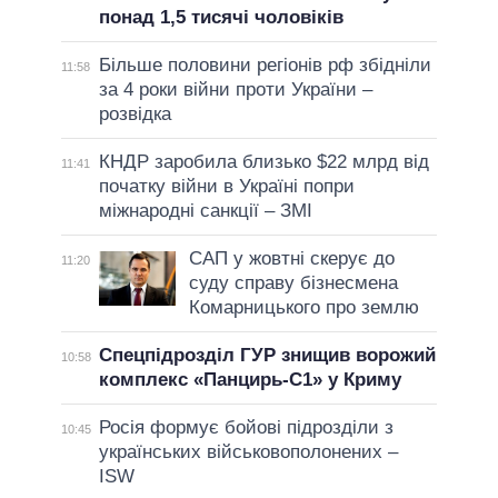
понад 1,5 тисячі чоловіків
Більше половини регіонів рф збідніли
11:58
за 4 роки війни проти України –
розвідка
КНДР заробила близько $22 млрд від
11:41
початку війни в Україні попри
міжнародні санкції – ЗМІ
САП у жовтні скерує до
11:20
суду справу бізнесмена
Комарницького про землю
Спецпідрозділ ГУР знищив ворожий
10:58
комплекс «Панцирь-С1» у Криму
Росія формує бойові підрозділи з
10:45
українських військовополонених –
ISW