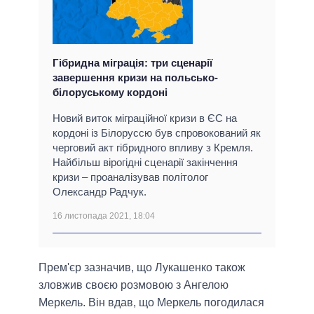
Гібридна міграція: три сценарії
завершення кризи на польсько-
білоруському кордоні
Новий виток міграційної кризи в ЄС на
кордоні із Білоруссю був спровокований як
черговий акт гібридного впливу з Кремля.
Найбільш вірогідні сценарії закінчення
кризи – проаналізував політолог
Олександр Радчук.
16 листопада 2021, 18:04
Прем'єр зазначив, що Лукашенко також
зловжив своєю розмовою з Ангелою
Меркель. Він вдав, що Меркель погодилася