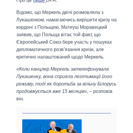
Про це
пише
DPA.
Відомо, що Меркель двічі розмовляла з
Лукашенком, намагаючись вирішити кризу на
кордоні з Польщею. Матеуш Моравецкий
заявив, що Польща вітає той факт, що
Європейський Союз бере участь у пошуках
дипломатичного розв'язання кризи, але
критично налаштований щодо Меркель.
«
Коли канцлер Меркель зателефонувала
Лукашенку, вона сприяла легітимації його
режиму, тоді як боротьба за вільну Білорусь
продовжується вже 15 місяців
», – розповів
він.