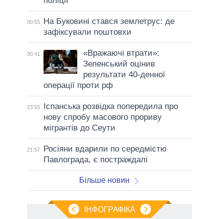
поліції
На Буковині стався землетрус: де
00:55
зафіксували поштовхи
«Вражаючі втрати»:
00:41
Зеленський оцінив
результати 40-денної
операції проти рф
Іспанська розвідка попередила про
23:55
нову спробу масового прориву
мігрантів до Сеути
Росіяни вдарили по середмістю
21:57
Павлограда, є постраждалі
Більше новин
ІНФОГРАФІКА