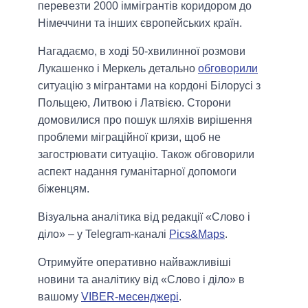
перевезти 2000 іммігрантів коридором до
Німеччини та інших європейських країн.
Нагадаємо, в ході 50-хвилинної розмови
Лукашенко і Меркель детально
обговорили
ситуацію з мігрантами на кордоні Білорусі з
Польщею, Литвою і Латвією. Сторони
домовилися про пошук шляхів вирішення
проблеми міграційної кризи, щоб не
загострювати ситуацію. Також обговорили
аспект надання гуманітарної допомоги
біженцям.
Візуальна аналітика від редакції «Слово і
діло» – у Telegram-каналі
Pics&Maps
.
Отримуйте оперативно найважливіші
новини та аналітику від «Слово і діло» в
вашому
VIBER-месенджері
.