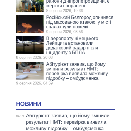
райони Дніпропетровщини, є
жертви і поранені
8 серпня 2026, 19:36
Російський Бєлгород опинився
під масованою атакою, у місті
спалахнули пожежі
9 серпня 2026, 03:56
В аеропорту німецького
Лейпцига встановили
додатковий радар після
інциденту з БПЛА
8 серпня 2026, 20:08
Абітурієнт заявив, що йому
змінили результат НМТ:
перевірка виявила можливу
підробку – омбудсменка
9 серпня 2026, 04:59
НОВИНИ
Абітурієнт заявив, що йому змінили
04:59
результат НМТ: перевірка виявила
можливу підробку – омбудсменка