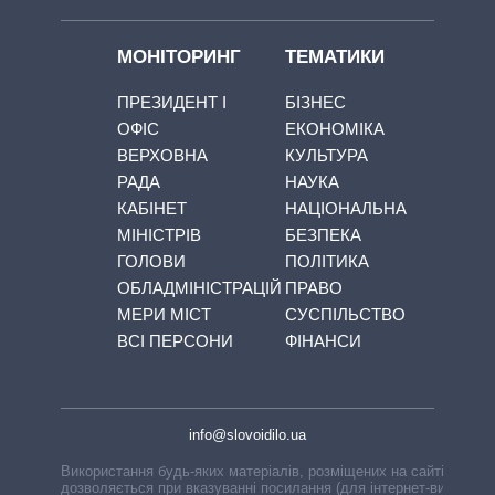
МОНІТОРИНГ
ТЕМАТИКИ
ПРЕЗИДЕНТ І
БІЗНЕС
ОФІС
ЕКОНОМІКА
ВЕРХОВНА
КУЛЬТУРА
РАДА
НАУКА
КАБІНЕТ
НАЦІОНАЛЬНА
МІНІСТРІВ
БЕЗПЕКА
ГОЛОВИ
ПОЛІТИКА
ОБЛАДМІНІСТРАЦІЙ
ПРАВО
МЕРИ МІСТ
СУСПІЛЬСТВО
ВСІ ПЕРСОНИ
ФІНАНСИ
info@slovoidilo.ua
Використання будь-яких матеріалів, розміщених на сайті,
дозволяється при вказуванні посилання (для інтернет-видань