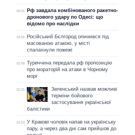
Рф завдала комбінованого ракетно-
04:41
дронового удару по Одесі: що
відомо про наслідки
Російський Бєлгород опинився під
03:56
масованою атакою, у місті
спалахнули пожежі
Туреччина передала рф пропозицію
02:58
про мораторій на атаки в Чорному
морі
Зеленський назвав можливі
02:31
терміни бойового
застосування української
балістики
У Кракові чоловік напав на українську
01:53
пару, а через два дні сам прийшов до