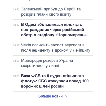
Зеленський прибув до Сербії та
19:52
розкрив плани свого візиту
В Одесі збільшилася кількість
19:17
постраждалих через російський
обстріл стадіону «Чорноморець»
Чехія посилить захист аеропортів
18:45
після інциденту з дроном у Лейпцигу
Міжнародні резерви України
18:09
скоротилися у липні
База ФСБ та 6 суден «тіньового
18:05
флоту»: СБС атакували понад 100
ворожих цілей росіян
Більше новин