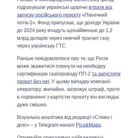
підрахували українські щорічні
втрати від
запуску російського проєкту
«Північний
потік-2». Фонд припускає, що доходи України
до 2024 року впадуть щонайменше до 1,2
млрд доларів через нижчий транзит газу
через українську ГТС.
Раніше повідомлялося про те, що Росія
може зважитися плюнути на необхідну
сертифікацію газопроводу ПП-2
та запустити
проєкт без неї
. У цьому випадку компанії-
оператору, звичайно, загрожує штраф, проте
в порівнянні з вартістю проєкту він виглядає
дуже смішно.
Візуальна аналітика від редакції «Слово і
діло» – у Telegram-каналі
Pics&Maps
.
Отримуйте оперативно найважливіші