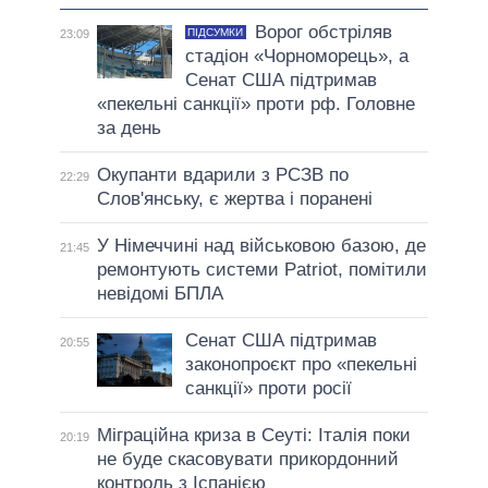
Ворог обстріляв
ПІДСУМКИ
23:09
стадіон «Чорноморець», а
Сенат США підтримав
«пекельні санкції» проти рф. Головне
за день
Окупанти вдарили з РСЗВ по
22:29
Слов'янську, є жертва і поранені
У Німеччині над військовою базою, де
21:45
ремонтують системи Patriot, помітили
невідомі БПЛА
Сенат США підтримав
20:55
законопроєкт про «пекельні
санкції» проти росії
Міграційна криза в Сеуті: Італія поки
20:19
не буде скасовувати прикордонний
контроль з Іспанією