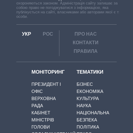
охороняються законом. Адміністрація сайту залишає за
собою право не погоджуватися з інформацією, яка
публікується на сайті, власниками або авторами якої є треті
особи.
УКР
РОС
ПРО НАС
КОНТАКТИ
ПРАВИЛА
МОНІТОРИНГ
ТЕМАТИКИ
ПРЕЗИДЕНТ І
БІЗНЕС
ОФІС
ЕКОНОМІКА
ВЕРХОВНА
КУЛЬТУРА
РАДА
НАУКА
КАБІНЕТ
НАЦІОНАЛЬНА
МІНІСТРІВ
БЕЗПЕКА
ГОЛОВИ
ПОЛІТИКА