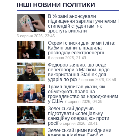
ІНШІ НОВИНИ ПОЛІТИКИ
В Україні анонсували
підвищення зарплат учителям і
стипендій студентам: як
зростуть виплати
6 серпня 2026, 23:45
Окремі списки для зими і літа:
Кабмін змінить правила
розподілу електроенергії
6 серпня 2026, 21:49
Федоров заявив, що веде
переговори з Маском щодо
використання Starlink для
ударів по рф
7 серпня 2026, 03:56
Трамп підписав укази, які
обмежують право на
громадянство за народженням
у США
7 серпня 2026, 04:39
Зеленський доручив
підготувати «спеціальну
санкційну операцію» проти
росії
6 серпня 2026, 20:41
Зеленський цими вихідними
вперше відвідає Сербію