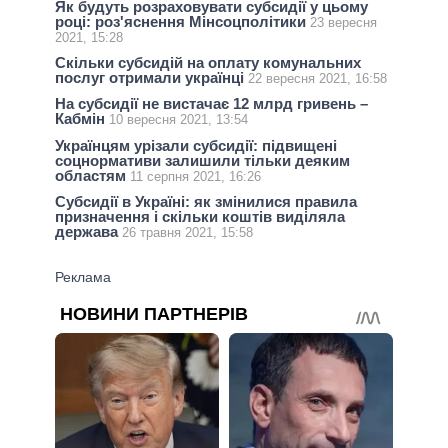
Як будуть розраховувати субсидії у цьому
році: роз'яснення Мінсоцполітики
23 вересня
2021, 15:28
Скільки субсидій на оплату комунальних
послуг отримали українці
22 вересня 2021, 16:58
На субсидії не вистачає 12 млрд гривень –
Кабмін
10 вересня 2021, 13:54
Українцям урізали субсидії: підвищені
соцнормативи залишили тільки деяким
областям
11 серпня 2021, 16:26
Субсидії в Україні: як змінилися правила
призначення і скільки коштів виділяла
держава
26 травня 2021, 15:58