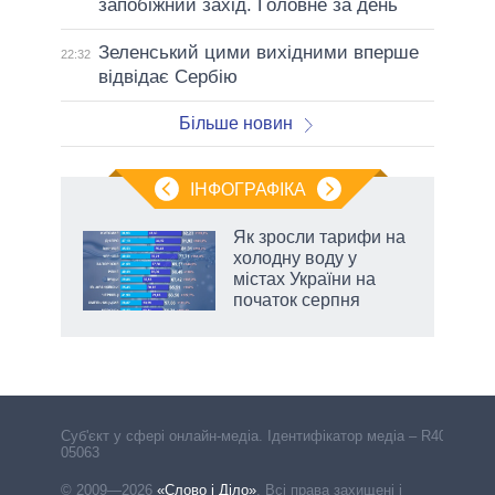
запобіжний захід. Головне за день
Зеленський цими вихідними вперше
22:32
відвідає Сербію
Більше новин
ІНФОГРАФІКА
Як зросли тарифи на
раїні
холодну воду у
ої
містах України на
початок серпня
аспі
Cуб'єкт у сфері онлайн-медіа. Ідентифікатор медіа – R40-
05063
© 2009—2026
«Слово і Діло»
.
Всі права захищені і