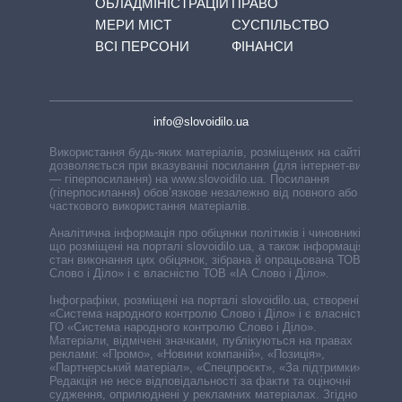
ОБЛАДМІНІСТРАЦІЙ
ПРАВО
МЕРИ МІСТ
СУСПІЛЬСТВО
ВСІ ПЕРСОНИ
ФІНАНСИ
info@slovoidilo.ua
Використання будь-яких матеріалів, розміщених на сайті,
дозволяється при вказуванні посилання (для інтернет-видань
— гіперпосилання) на www.slovoidilo.ua. Посилання
(гіперпосилання) обов’язкове незалежно від повного або
часткового використання матеріалів.
Аналітична інформація про обіцянки політиків і чиновників,
що розміщені на порталі slovoidilo.ua, а також інформація про
стан виконання цих обіцянок, зібрана й опрацьована ТОВ «ІА
Слово і Діло» і є власністю ТОВ «ІА Слово і Діло».
Інфографіки, розміщені на порталі slovoidilo.ua, створені ГО
«Система народного контролю Слово і Діло» і є власністю
ГО «Система народного контролю Слово і Діло».
Матеріали, відмічені значками, публікуються на правах
реклами: «Промо», «Новини компаній», «Позиція»,
«Партнерський матеріал», «Спецпроєкт», «За підтримки».
Редакція не несе відповідальності за факти та оціночні
судження, оприлюднені у рекламних матеріалах. Згідно з