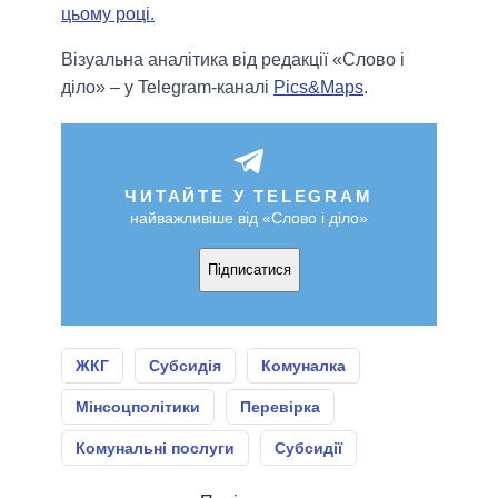
цьому році.
Візуальна аналітика від редакції «Слово і
діло» – у Telegram-каналі
Pics&Maps
.
ЧИТАЙТЕ У TELEGRAM
найважливіше від «Слово і діло»
Підписатися
ЖКГ
Субсидія
Комуналка
Мінсоцполітики
Перевірка
Комунальні послуги
Субсидії