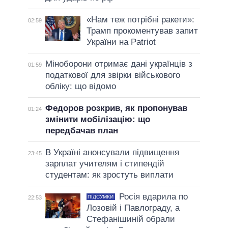
«Нам теж потрібні ракети»:
02:59
Трамп прокоментував запит
України на Patriot
Міноборони отримає дані українців з
01:59
податкової для звірки військового
обліку: що відомо
Федоров розкрив, як пропонував
01:24
змінити мобілізацію: що
передбачав план
В Україні анонсували підвищення
23:45
зарплат учителям і стипендій
студентам: як зростуть виплати
Росія вдарила по
ПІДСУМКИ
22:53
Лозовій і Павлограду, а
Стефанішиній обрали