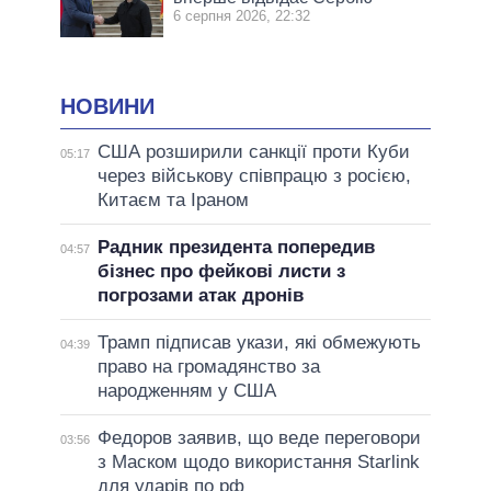
6 серпня 2026, 22:32
НОВИНИ
США розширили санкції проти Куби
05:17
через військову співпрацю з росією,
Китаєм та Іраном
Радник президента попередив
04:57
бізнес про фейкові листи з
погрозами атак дронів
Трамп підписав укази, які обмежують
04:39
право на громадянство за
народженням у США
Федоров заявив, що веде переговори
03:56
з Маском щодо використання Starlink
для ударів по рф