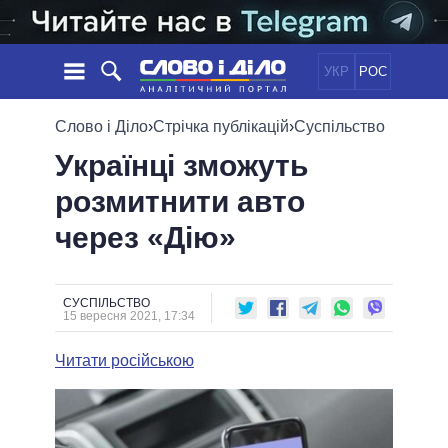
УКР
РОС
НОВИНИ
Слово і Діло
›
Стрічка публікацій
›
Суспільство
Українці зможуть
ОБIЦЯНКИ
СТРІЧКА
ПОЛІТИКА
розмитнити авто
ПОДІЇ
ЕКОНОМІКА
ПОЛIТИКИ
через «Дію»
СТАТТІ
СУСПІЛЬСТВО
ІНФОГРАФІКА
ДУМКИ
СВІТ
УСІ ПОЛІТИКИ
ОГЛЯДИ
ПРЕЗИДЕНТ І ОФІС
ВІДЕО
СУСПІЛЬСТВО
ДАЙДЖЕСТИ
15 вересня 2021, 17:34
ВЕРХОВНА РАДА
ПІДТРИМАТИ
КАБІНЕТ МІНІСТРІВ
Читати російською
ГОЛОВИ ОБЛАДМІНІСТРАЦІЙ
ПОРІВНЯННЯ ПОЛІТИКІВ
МЕРИ МІСТ
ВСІ ПЕРСОНИ