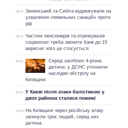
Зеленський та Сибіга відреагували на
08:47
ухвалення «пекельних санкцій» проти
рф
Частині пенсіонерів та отримувачів
05:15
соцвиплат треба змінити банк до 15
вересня: кого це стосується
Серед загиблих 4-річна
04:51
дитина: у ДСНС уточнили
наслідки обстрілу на
Київщині
У Києві після атаки балістикою у
03:47
двох районах сталися пожежі
На Київщині через російську атаку
02:53
загинули троє людей, серед них
дитина