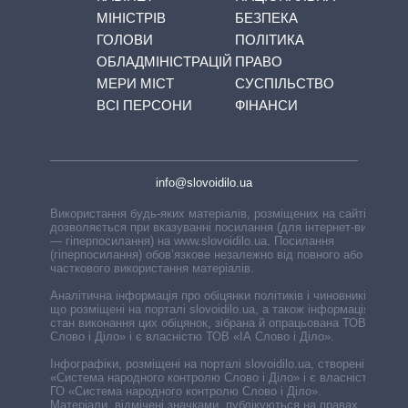
МІНІСТРІВ
БЕЗПЕКА
ГОЛОВИ
ПОЛІТИКА
ОБЛАДМІНІСТРАЦІЙ
ПРАВО
МЕРИ МІСТ
СУСПІЛЬСТВО
ВСІ ПЕРСОНИ
ФІНАНСИ
info@slovoidilo.ua
Використання будь-яких матеріалів, розміщених на сайті,
дозволяється при вказуванні посилання (для інтернет-видань
— гіперпосилання) на www.slovoidilo.ua. Посилання
(гіперпосилання) обов’язкове незалежно від повного або
часткового використання матеріалів.
Аналітична інформація про обіцянки політиків і чиновників,
що розміщені на порталі slovoidilo.ua, а також інформація про
стан виконання цих обіцянок, зібрана й опрацьована ТОВ «ІА
Слово і Діло» і є власністю ТОВ «ІА Слово і Діло».
Інфографіки, розміщені на порталі slovoidilo.ua, створені ГО
«Система народного контролю Слово і Діло» і є власністю
ГО «Система народного контролю Слово і Діло».
Матеріали, відмічені значками, публікуються на правах