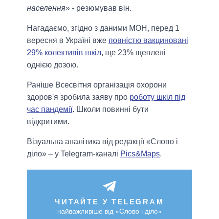
населення
» - резюмував він.
Нагадаємо, згідно з даними МОН, перед 1
вересня в Україні вже
повністю вакциновані
29% колективів шкіл
, ще 23% щеплені
однією дозою.
Раніше Всесвітня організація охорони
здоров'я зробила заяву про
роботу шкіл під
час пандемії
. Школи повинні бути
відкритими.
Візуальна аналітика від редакції «Слово і
діло» – у Telegram-каналі
Pics&Maps
.
ЧИТАЙТЕ У TELEGRAM
найважливіше від «Слово і діло»