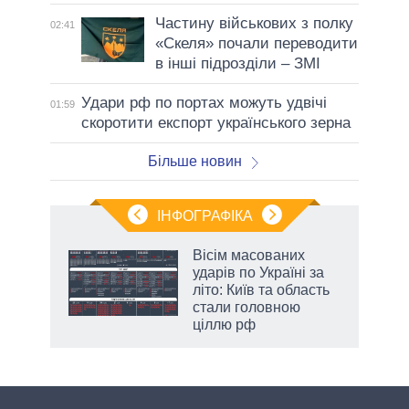
Частину військових з полку
02:41
«Скеля» почали переводити
в інші підрозділи – ЗМІ
Удари рф по портах можуть удвічі
01:59
скоротити експорт українського зерна
Більше новин
ІНФОГРАФІКА
Вісім масованих
раїні
ударів по Україні за
ої
літо: Київ та область
стали головною
ціллю рф