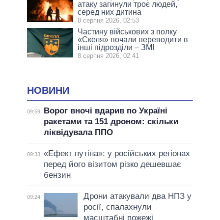
атаку загинули троє людей,
серед них дитина
8 серпня 2026, 02:53
Частину військових з полку
«Скеля» почали переводити в
інші підрозділи – ЗМІ
8 серпня 2026, 02:41
НОВИНИ
Ворог вночі вдарив по Україні
09:59
ракетами та 151 дроном: скільки
ліквідувала ППО
«Ефект путіна»: у російських регіонах
09:33
перед його візитом різко дешевшає
бензин
Дрони атакували два НПЗ у
09:24
росії, спалахнули
масштабні пожежі