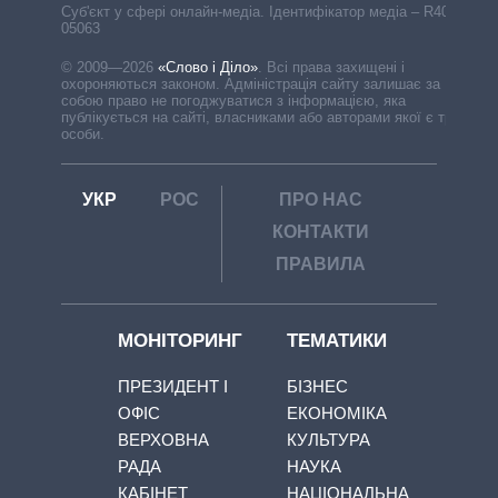
Cуб'єкт у сфері онлайн-медіа. Ідентифікатор медіа – R40-
05063
© 2009—2026
«Слово і Діло»
.
Всі права захищені і
охороняються законом. Адміністрація сайту залишає за
собою право не погоджуватися з інформацією, яка
публікується на сайті, власниками або авторами якої є треті
особи.
УКР
РОС
ПРО НАС
КОНТАКТИ
ПРАВИЛА
МОНІТОРИНГ
ТЕМАТИКИ
ПРЕЗИДЕНТ І
БІЗНЕС
ОФІС
ЕКОНОМІКА
ВЕРХОВНА
КУЛЬТУРА
РАДА
НАУКА
КАБІНЕТ
НАЦІОНАЛЬНА