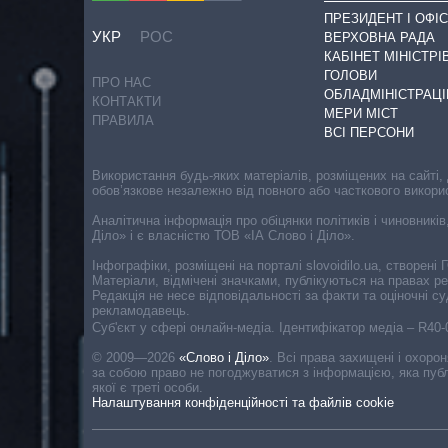
ПРЕЗИДЕНТ І ОФІС
УКР
РОС
ВЕРХОВНА РАДА
КАБІНЕТ МІНІСТРІ
ГОЛОВИ
ПРО НАС
ОБЛАДМІНІСТРАЦІ
КОНТАКТИ
МЕРИ МІСТ
ПРАВИЛА
ВСІ ПЕРСОНИ
Використання будь-яких матеріалів, розміщених на сайті,
обов’язкове незалежно від повного або часткового викори
Аналітична інформація про обіцянки політиків і чиновників
Діло» і є власністю ТОВ «ІА Слово і Діло».
Інфографіки, розміщені на порталі slovoidilo.ua, створен
Матеріали, відмічені значками, публікуються на правах р
Редакція не несе відповідальності за факти та оціночні 
рекламодавець.
Cуб'єкт у сфері онлайн-медіа. Ідентифікатор медіа – R40
© 2009—2026
«Слово і Діло»
.
Всі права захищені і охоро
за собою право не погоджуватися з інформацією, яка публ
якої є треті особи.
Налаштування конфіденційності та файлів cookie