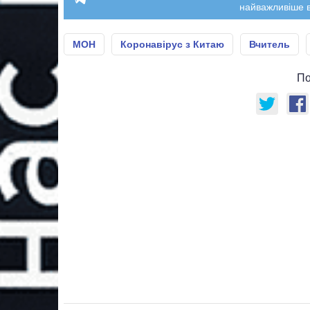
найважливіше в
МОН
Коронавірус з Китаю
Вчитель
По