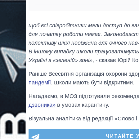
щоб всі співробітники мали доступ до ва
для початку роботи немає. Законодавств
колективу шкіл необхідна для очного навч
В іншому випадку школи працюватимуть д
Україні в «зеленій» зоні»
, - сказав Юрій К
Раніше Всесвітня організація охорони зд
пандемії
. Школи мають бути відкритими.
Нагадаємо, в МОЗ підготували рекоменда
дзвоника»
в умовах карантину.
Візуальна аналітика від редакції «Слово і
ЧИТАЙТЕ 