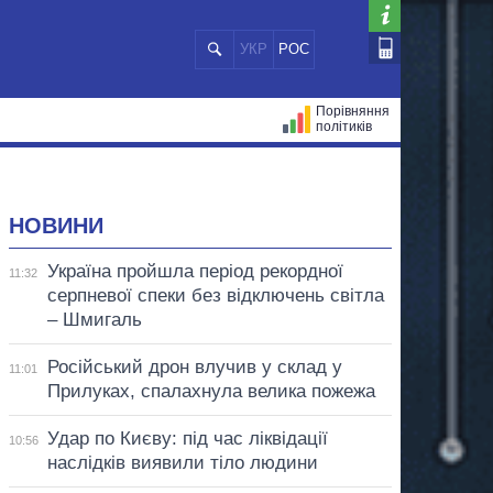
УКР
РОС
Порівняння
політиків
ЦІЙ
МЕРИ МІСТ
ВСІ ПЕРСОНИ
НОВИНИ
Україна пройшла період рекордної
11:32
серпневої спеки без відключень світла
– Шмигаль
Російський дрон влучив у склад у
11:01
Прилуках, спалахнула велика пожежа
Удар по Києву: під час ліквідації
10:56
наслідків виявили тіло людини