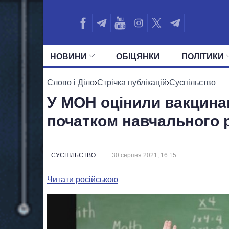
НОВИНИ
ОБIЦЯНКИ
ПОЛIТИКИ
УСІ ПОЛІТИКИ
ПРЕЗИДЕНТ І ОФ
Слово і Діло
›
Стрічка публікацій
›
Суспільство
У МОН оцінили вакцина
початком навчального 
СУСПІЛЬСТВО
30 серпня 2021, 16:15
Читати російською