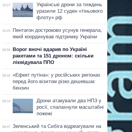
Українські дрони за тиждень
10:27
уразили 12 суден «тіньового
флоту» рф
Пентагон достроково усунув генерала,
10:24
який координував підтримку України
Ворог вночі вдарив по Україні
09:59
ракетами та 151 дроном: скільки
ліквідувала ППО
«Ефект путіна»: у російських регіонах
09:33
перед його візитом різко дешевшає
бензин
Дрони атакували два НПЗ у
09:24
росії, спалахнули масштабні
пожежі
Зеленський та Сибіга відреагували на
08:47