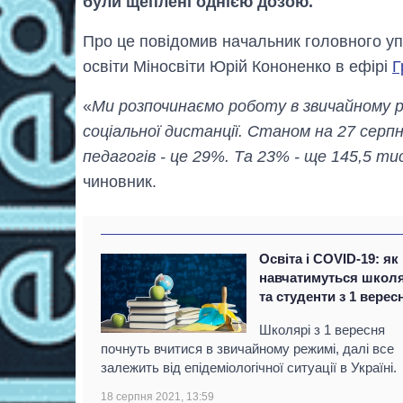
були щеплені однією дозою.
Про це повідомив начальник головного уп
освіти Міносвіти Юрій Кононенко в ефірі
Г
«
Ми розпочинаємо роботу в звичайному 
соціальної дистанції. Станом на 27 серп
педагогів - це 29%. Та 23% - ще 145,5 ти
чиновник.
Освіта і COVID-19: як
навчатимуться школя
та студенти з 1 верес
Школярі з 1 вересня
почнуть вчитися в звичайному режимі, далі все
залежить від епідеміологічної ситуації в Україні.
18 серпня 2021, 13:59