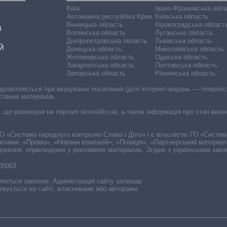
Київ
Івано-Франківська обл
Автономна республіка Крим
Київська область
Вінницька область
Кіровоградська област
В
Волинська область
Луганська область
Дніпропетровська область
Львівська область
Й
Донецька область
Миколаївська область
Житомирська область
Одеська область
Закарпатська область
Полтавська область
Запорізька область
Рівненська область
 дозволяється при вказуванні посилання (для інтернет-видань — гіперпоси
стання матеріалів.
, що розміщені на порталі slovoidilo.ua, а також інформація про стан вик
і ГО «Система народного контролю Слово і Діло» і є власністю ГО «Систе
еклами: «Промо», «Новини компаній», «Позиція», «Партнерський матеріал
судження, оприлюднені у рекламних матеріалах. Згідно з українським зак
-05063
няються законом. Адміністрація сайту залишає
ікується на сайті, власниками або авторами