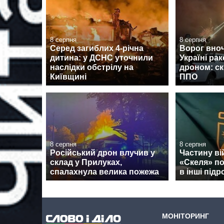
8 серпня
8 серпня
Серед загиблих 4-річна
Ворог вноч
дитина: у ДСНС уточнили
Україні рак
наслідки обстрілу на
дроном: ск
Київщині
ППО
8 серпня
8 серпня
Російський дрон влучив у
Частину ві
склад у Прилуках,
«Скеля» п
спалахнула велика пожежа
в інші підр
МОНІТОРИНГ