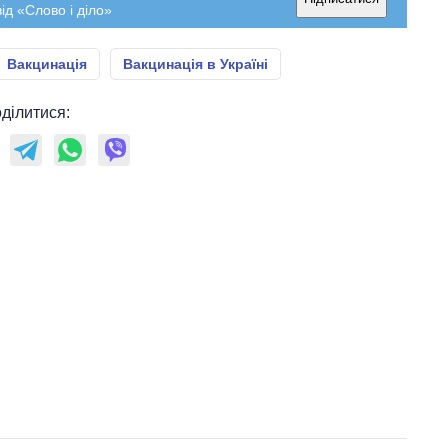
ід «Слово і діло»
Вакцинація
Вакцинація в Україні
ділитися: