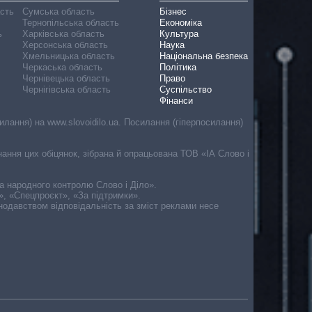
асть
Сумська область
Бізнес
Тернопільська область
Економіка
ь
Харківська область
Культура
Херсонська область
Наука
Хмельницька область
Національна безпека
Черкаська область
Політика
Чернівецька область
Право
Чернігівська область
Суспільство
Фінанси
лання) на www.slovoidilo.ua. Посилання (гіперпосилання)
онання цих обіцянок, зібрана й опрацьована ТОВ «ІА Слово і
ма народного контролю Слово і Діло».
», «Спецпроєкт», «За підтримки».
онодавством відповідальність за зміст реклами несе