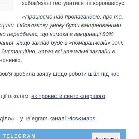
зобов'язані тестуватися на коронавірус.
«
Працюємо над пропагандою, про те,
кцини. Обов'язкову умову бути вакцинованими
о передбачає, що вимога в вакцинації 80%
ання, якщо заклад буде в «помаранчевій» зоні.
истанційно. Зараз всі навчальні заклади в
ононенко.
оров'я зробила заяву щодо
роботи шкіл під час
ції школам,
як провести свято «першого
 діло» – у Telegram-каналі
Pics&Maps
.
У TELEGRAM
Підписатися