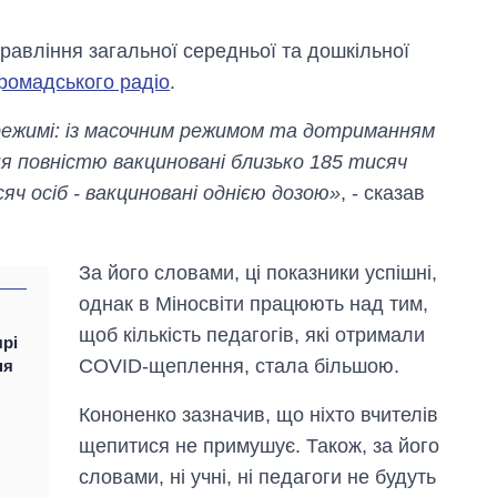
равління загальної середньої та дошкільної
ромадського радіо
.
режимі: із масочним режимом та дотриманням
ня повністю вакциновані близько 185 тисяч
сяч осіб - вакциновані однією дозою»
, - сказав
За його словами, ці показники успішні,
однак в Міносвіти працюють над тим,
Від 1 місяця – до 5
щоб кількість педагогів, які отримали
рі
років: хто і як
COVID-щеплення, стала більшою.
ня
довго обіймав
посаду керівника
СЗР
Кононенко зазначив, що ніхто вчителів
щепитися не примушує. Також, за його
словами, ні учні, ні педагоги не будуть