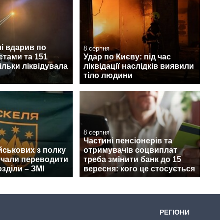
і вдарив по
8 серпня
етами та 151
Удар по Києву: під час
ільки ліквідувала
ліквідації наслідків виявили
тіло людини
8 серпня
Частині пенсіонерів та
йськових з полку
отримувачів соцвиплат
очали переводити
треба змінити банк до 15
озділи – ЗМІ
вересня: кого це стосується
РЕГІОНИ