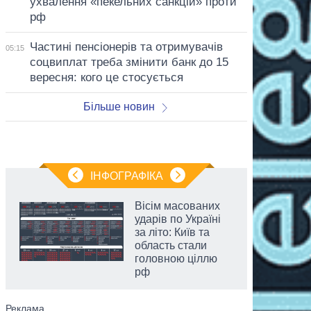
ухвалення «пекельних санкцій» проти
рф
Частині пенсіонерів та отримувачів
05:15
соцвиплат треба змінити банк до 15
вересня: кого це стосується
Більше новин
ІНФОГРАФІКА
Вісім масованих
ударів по Україні
за літо: Київ та
область стали
головною ціллю
рф