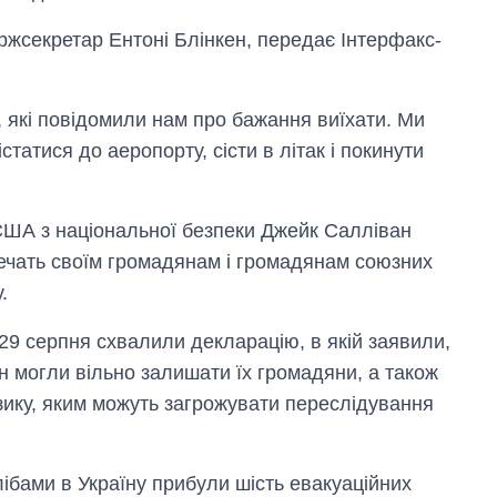
ржсекретар Ентоні Блінкен, передає Інтерфакс-
які повідомили нам про бажання виїхати. Ми
татися до аеропорту, сісти в літак і покинути
США з національної безпеки Джейк Салліван
ечать своїм громадянам і громадянам союзних
.
Скільки картоплі
вирощували в
29 серпня схвалили декларацію, в якій заявили,
Україні до і під час
великої війни
 могли вільно залишати їх громадяни, а також
зику, яким можуть загрожувати переслідування
ібами в Україну прибули шість евакуаційних