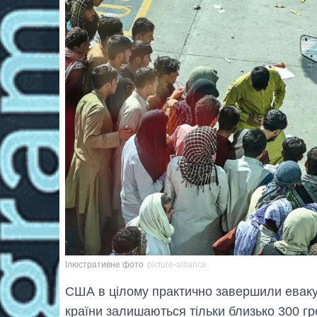
Ілюстративне фото
picture-alliance
США в цілому практично завершили евакуа
країни залишаються тільки близько 300 г