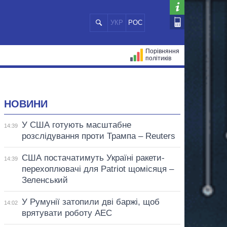
УКР
РОС
Порівняння
політиків
ЦІЙ
МЕРИ МІСТ
ВСІ ПЕРСОНИ
НОВИНИ
У США готують масштабне
14:39
розслідування проти Трампа – Reuters
США постачатимуть Україні ракети-
14:39
перехоплювачі для Patriot щомісяця –
Зеленський
У Румунії затопили дві баржі, щоб
14:02
врятувати роботу АЕС