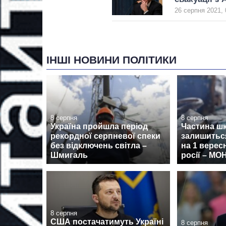
26 серпня 2021, 
ІНШІ НОВИНИ ПОЛІТИКИ
8 серпня
8 серпня
Україна пройшла період
Частина ш
рекордної серпневої спеки
залишиться
без відключень світла –
на 1 верес
Шмигаль
росії – МО
8 серпня
США постачатимуть Україні
8 серпня