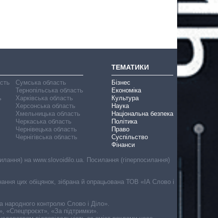
ТЕМАТИКИ
асть
Сумська область
Бізнес
Тернопільська область
Економіка
ь
Харківська область
Культура
Херсонська область
Наука
Хмельницька область
Національна безпека
Черкаська область
Політика
Чернівецька область
Право
Чернігівська область
Суспільство
Фінанси
лання) на www.slovoidilo.ua. Посилання (гіперпосилання)
онання цих обіцянок, зібрана й опрацьована ТОВ «ІА Слово і
ма народного контролю Слово і Діло».
», «Спецпроєкт», «За підтримки».