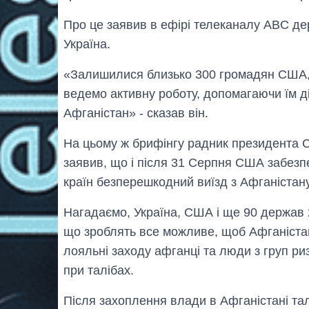
Про це заявив в ефірі телеканалу ABC де
Україна.
«Залишилися близько 300 громадян США, 
ведемо активну роботу, допомагаючи їм діс
Афганістан» - сказав він.
На цьому ж брифінгу радник президента 
заявив, що і після 31 Серпня США забезп
країн безперешкодний виїзд з Афганістану
Нагадаємо, Україна, США і ще 90 держав 
що зроблять все можливе, щоб Афганістан
лояльні заходу афганці та люди з груп ри
при талібах.
Після захоплення влади в Афганістані тал