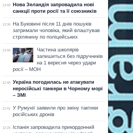
Нова Зеландія запровадила нові
13:49
санкції проти росії та її союзників
На Буковині після 11 днів пошуків
13:36
затримали чоловіка, який влаштував
стрілянину по поліцейських
Частина школярів
13:06
залишиться без підручників
на 1 вересня через удари
росії – МОН
Україна погодилась не атакувати
12:46
неросійські танкери в Чорному морі
– ЗМІ
У Румунії заявили про зміну тактики
12:42
російських дронів
Іспанія запровадила прикордонний
12:26