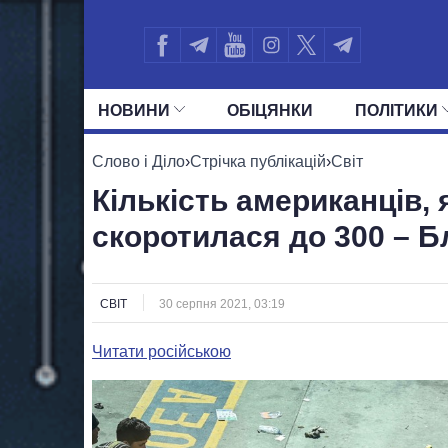
НОВИНИ
ОБIЦЯНКИ
ПОЛIТИКИ
УСІ ПОЛІТИКИ
ПРЕЗИДЕНТ І ОФ
Слово і Діло
›
Стрічка публікацій
›
Світ
Кількість американців, 
скоротилася до 300 – Б
СВІТ
30 серпня 2021, 03:19
Читати російською