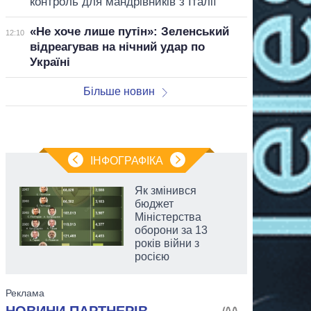
контроль для мандрівників з Італії
«Не хоче лише путін»: Зеленський
12:10
відреагував на нічний удар по
Україні
Більше новин
ІНФОГРАФІКА
Як змінився
бюджет
Міністерства
оборони за 13
років війни з
росією