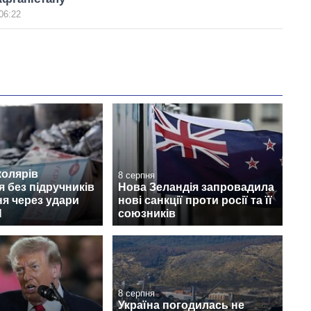
06:22
колярів
8 серпня
 без підручників
Нова Зеландія запровадила
ня через удари
нові санкції проти росії та її
Н
союзників
8 серпня
Україна погодилась не