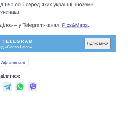
д 650 осіб серед яких українці, іноземні
ахисники.
 діло» – у Telegram-каналі
Pics&Maps
.
У TELEGRAM
Підписатися
ід «Слово і діло»
 Афганістані
ділитися: