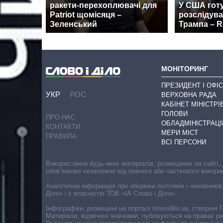
ракети-перехоплювачі для
У США гот
Patriot щомісяця –
розслідув
Зеленський
Трампа – R
МОНІТОРИНГ
ПРЕЗИДЕНТ І ОФІС
УКР
РОС
ВЕРХОВНА РАДА
КАБІНЕТ МІНІСТРІ
ГОЛОВИ
ПРО НАС
ОБЛАДМІНІСТРАЦІ
КОНТАКТИ
МЕРИ МІСТ
ПРАВИЛА
ВСІ ПЕРСОНИ
Використання будь-яких матеріалів, розміщених на сайті,
обов’язкове незалежно від повного або часткового викори
Аналітична інформація про обіцянки політиків і чиновників
Діло» і є власністю ТОВ «ІА Слово і Діло».
Інфографіки, розміщені на порталі slovoidilo.ua, створен
Матеріали, відмічені значками, публікуються на правах р