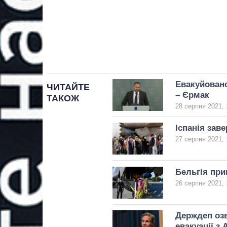
Евакуйовано
ЧИТАЙТЕ
– Єрмак
ТАКОЖ
28 серпня 2021, 
Іспанія зав
27 серпня 2021, 
Бельгія при
26 серпня 2021, 
Держдеп озв
евакуації з 