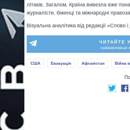
літаків. Загалом, Країна вивезла вже пона
журналісти, біженці та міжнародні правоз
Візуальна аналітика від редакції «Слово і
ЧИТАЙТЕ 
найважливіше в
США
Евакуація
Афганістан
Війна в
По