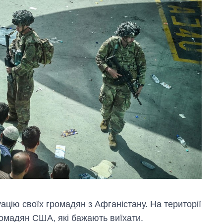
цію своїх громадян з Афганістану. На території
ромадян США, які бажають виїхати.