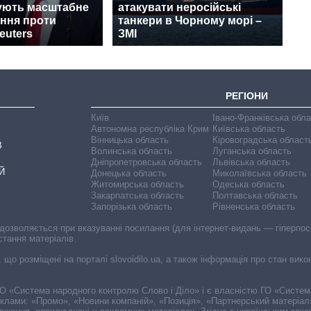
ують масштабне
атакувати неросійські
ання проти
танкери в Чорному морі –
euters
ЗМІ
РЕГІОНИ
Київ
Івано-Франківська обл
Автономна республіка Крим
Київська область
Вінницька область
Кіровоградська област
В
Волинська область
Луганська область
Дніпропетровська область
Львівська область
Й
Донецька область
Миколаївська область
Житомирська область
Одеська область
Закарпатська область
Полтавська область
Запорізька область
Рівненська область
 дозволяється при вказуванні посилання (для інтернет-видань — гіперпоси
стання матеріалів.
, що розміщені на порталі slovoidilo.ua, а також інформація про стан вик
і ГО «Система народного контролю Слово і Діло» і є власністю ГО «Систе
еклами: «Промо», «Новини компаній», «Позиція», «Партнерський матеріал