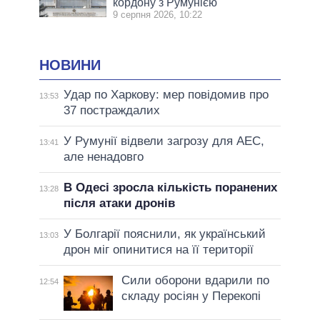
кордону з Румунією
9 серпня 2026, 10:22
НОВИНИ
Удар по Харкову: мер повідомив про
13:53
37 постраждалих
У Румунії відвели загрозу для АЕС,
13:41
але ненадовго
В Одесі зросла кількість поранених
13:28
після атаки дронів
У Болгарії пояснили, як український
13:03
дрон міг опинитися на її території
Сили оборони вдарили по
12:54
складу росіян у Перекопі