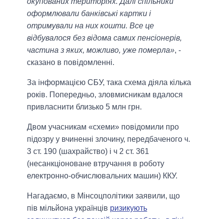
окупованих територіях. Далі спільники
оформлювали банківські картки і
отримували на них кошти. Все це
відбувалося без відома самих пенсіонерів,
частина з яких, можливо, уже померла»
, -
сказано в повідомленні.
За інформацією СБУ, така схема діяла кілька
років. Попередньо, зловмисникам вдалося
привласнити близько 5 млн грн.
Двом учасникам «схеми» повідомили про
підозру у вчиненні злочину, передбаченого ч.
3 ст. 190 (шахрайство) і ч 2 ст. 361
(несанкціоноване втручання в роботу
електронно-обчислювальних машин) ККУ.
Нагадаємо, в Мінсоцполітики заявили, що
пів мільйона українців
ризикують