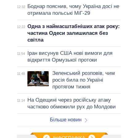
Боднар пояснив, чому Україна досі не
12:32
отримала польські МіГ-29
Одна з наймасштабніших атак року:
12:22
частина Одеси залишилася без
світла
Іран висунув США нові вимоги для
11:54
відкриття Ормузької протоки
Зеленський розповів, чим
11:48
росія била по Україні
протягом тижня
На Одещині через російську атаку
11:14
частково обмежили рух до Молдови
Більше новин