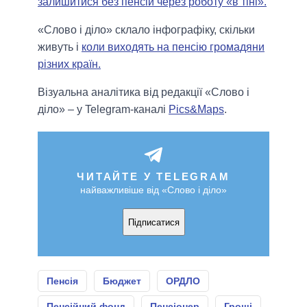
залишитися без пенсій через роботу «в тіні».
«Слово і діло» склало інфографіку, скільки
живуть і
коли виходять на пенсію громадяни
різних країн.
Візуальна аналітика від редакції «Слово і
діло» – у Telegram-каналі
Pics&Maps
.
ЧИТАЙТЕ У TELEGRAM
найважливіше від «Слово і діло»
Підписатися
Пенсія
Бюджет
ОРДЛО
Пенсійний фонд
Пенсіонер
Гроші