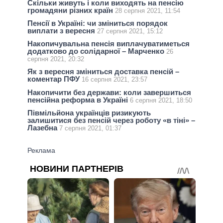
Скільки живуть і коли виходять на пенсію
громадяни різних країн
28 серпня 2021, 11:54
Пенсії в Україні: чи зміниться порядок
виплати з вересня
27 серпня 2021, 15:12
Накопичувальна пенсія виплачуватиметься
додатково до солідарної – Марченко
26
серпня 2021, 20:32
Як з вересня зміниться доставка пенсій –
коментар ПФУ
16 серпня 2021, 23:57
Накопичити без держави: коли завершиться
пенсійна реформа в Україні
6 серпня 2021, 18:50
Півмільйона українців ризикують
залишитися без пенсій через роботу «в тіні» –
Лазебна
7 серпня 2021, 01:37