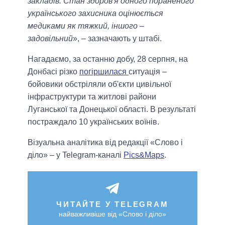
закладів. Стан здоров'я одного пораненого
українського захисника оцінюється
медиками як тяжкий, іншого –
задовільний
», – зазначають у штабі.
Нагадаємо, за останню добу, 28 серпня, на
Донбасі різко
погіршилася
ситуація –
бойовики обстріляли об'єкти цивільної
інфраструктури та житлові райони
Луганської та Донецької області. В результаті
постраждало 10 українських воїнів.
Візуальна аналітика від редакції «Слово і
діло» – у Telegram-каналі
Pics&Maps
.
ЧИТАЙТЕ У TELEGRAM
найважливіше від «Слово і діло»