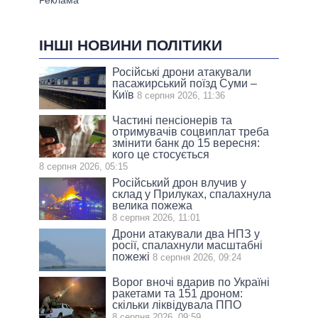
ІНШІ НОВИНИ ПОЛІТИКИ
Російські дрони атакували
пасажирський поїзд Суми –
Київ
8 серпня 2026, 11:36
Частині пенсіонерів та
отримувачів соцвиплат треба
змінити банк до 15 вересня:
кого це стосується
8 серпня 2026, 05:15
Російський дрон влучив у
склад у Прилуках, спалахнула
велика пожежа
8 серпня 2026, 11:01
Дрони атакували два НПЗ у
росії, спалахнули масштабні
пожежі
8 серпня 2026, 09:24
Ворог вночі вдарив по Україні
ракетами та 151 дроном:
скільки ліквідувала ППО
8 серпня 2026, 09:59