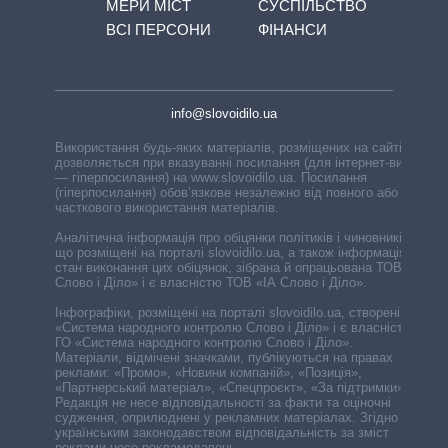
МЕРИ МІСТ
СУСПІЛЬСТВО
ВСІ ПЕРСОНИ
ФІНАНСИ
info@slovoidilo.ua
Використання будь-яких матеріалів, розміщених на сайті,
дозволяється при вказуванні посилання (для інтернет-видань
— гіперпосилання) на www.slovoidilo.ua. Посилання
(гіперпосилання) обов’язкове незалежно від повного або
часткового використання матеріалів.
Аналітична інформація про обіцянки політиків і чиновників,
що розміщені на порталі slovoidilo.ua, а також інформація про
стан виконання цих обіцянок, зібрана й опрацьована ТОВ «ІА
Слово і Діло» і є власністю ТОВ «ІА Слово і Діло».
Інфографіки, розміщені на порталі slovoidilo.ua, створені ГО
«Система народного контролю Слово і Діло» і є власністю
ГО «Система народного контролю Слово і Діло».
Матеріали, відмічені значками, публікуються на правах
реклами: «Промо», «Новини компаній», «Позиція»,
«Партнерський матеріал», «Спецпроєкт», «За підтримки».
Редакція не несе відповідальності за факти та оціночні
судження, оприлюднені у рекламних матеріалах. Згідно з
українським законодавством відповідальність за зміст
реклами несе рекламодавець.