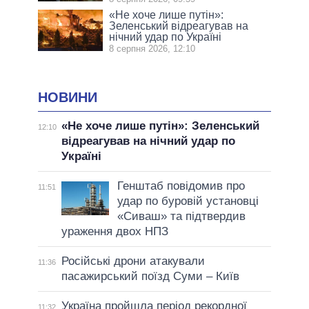
«Не хоче лише путін»:
Зеленський відреагував на
нічний удар по Україні
8 серпня 2026, 12:10
НОВИНИ
«Не хоче лише путін»: Зеленський
12:10
відреагував на нічний удар по
Україні
Генштаб повідомив про
11:51
удар по буровій установці
«Сиваш» та підтвердив
ураження двох НПЗ
Російські дрони атакували
11:36
пасажирський поїзд Суми – Київ
Україна пройшла період рекордної
11:32