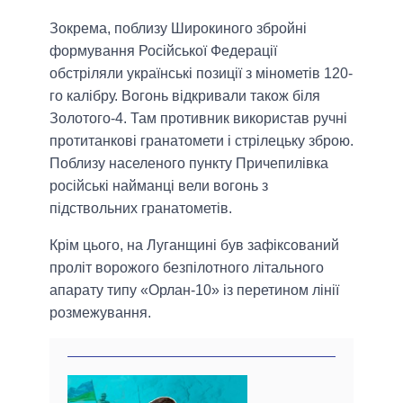
Зокрема, поблизу Широкиного збройні
формування Російської Федерації
обстріляли українські позиції з мінометів 120-
го калібру. Вогонь відкривали також біля
Золотого-4. Там противник використав ручні
протитанкові гранатомети і стрілецьку зброю.
Поблизу населеного пункту Причепилівка
російські найманці вели вогонь з
підствольних гранатометів.
Крім цього, на Луганщині був зафіксований
проліт ворожого безпілотного літального
апарату типу «Орлан-10» із перетином лінії
розмежування.