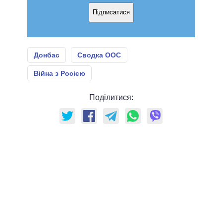
Підписатися
Донбас
Сводка ООС
Війна з Росією
Поділитися: