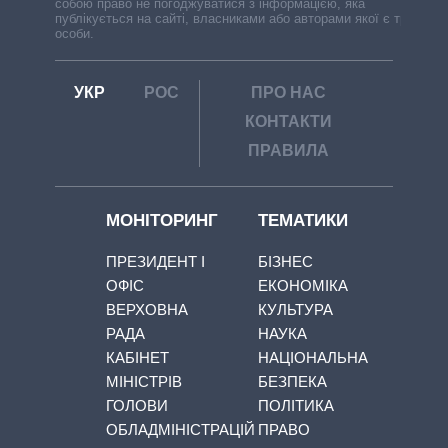
собою право не погоджуватися з інформацією, яка
публікується на сайті, власниками або авторами якої є треті
особи.
УКР
РОС
ПРО НАС
КОНТАКТИ
ПРАВИЛА
МОНІТОРИНГ
ТЕМАТИКИ
ПРЕЗИДЕНТ І
БІЗНЕС
ОФІС
ЕКОНОМІКА
ВЕРХОВНА
КУЛЬТУРА
РАДА
НАУКА
КАБІНЕТ
НАЦІОНАЛЬНА
МІНІСТРІВ
БЕЗПЕКА
ГОЛОВИ
ПОЛІТИКА
ОБЛАДМІНІСТРАЦІЙ
ПРАВО