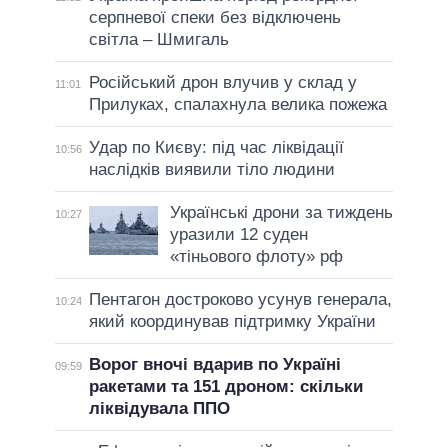
серпневої спеки без відключень
світла – Шмигаль
Російський дрон влучив у склад у
11:01
Прилуках, спалахнула велика пожежа
Удар по Києву: під час ліквідації
10:56
наслідків виявили тіло людини
Українські дрони за тиждень
10:27
уразили 12 суден
«тіньового флоту» рф
Пентагон достроково усунув генерала,
10:24
який координував підтримку України
Ворог вночі вдарив по Україні
09:59
ракетами та 151 дроном: скільки
ліквідувала ППО