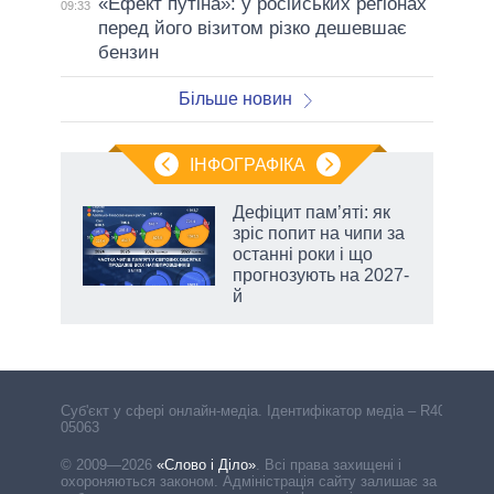
«Ефект путіна»: у російських регіонах
09:33
перед його візитом різко дешевшає
бензин
Більше новин
ІНФОГРАФІКА
Дефіцит пам’яті: як
 за
зріс попит на чипи за
асть
останні роки і що
прогнозують на 2027-
й
Cуб'єкт у сфері онлайн-медіа. Ідентифікатор медіа – R40-
05063
© 2009—2026
«Слово і Діло»
.
Всі права захищені і
охороняються законом. Адміністрація сайту залишає за