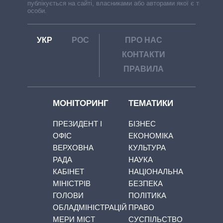
публікується на сайті, власниками або авторами якої є треті
особи.
УКР
РОС
ПРО НАС
КОНТАКТИ
ПРАВИЛА
МОНІТОРИНГ
ТЕМАТИКИ
ПРЕЗИДЕНТ І
БІЗНЕС
ОФІС
ЕКОНОМІКА
ВЕРХОВНА
КУЛЬТУРА
РАДА
НАУКА
КАБІНЕТ
НАЦІОНАЛЬНА
МІНІСТРІВ
БЕЗПЕКА
ГОЛОВИ
ПОЛІТИКА
ОБЛАДМІНІСТРАЦІЙ
ПРАВО
МЕРИ МІСТ
СУСПІЛЬСТВО