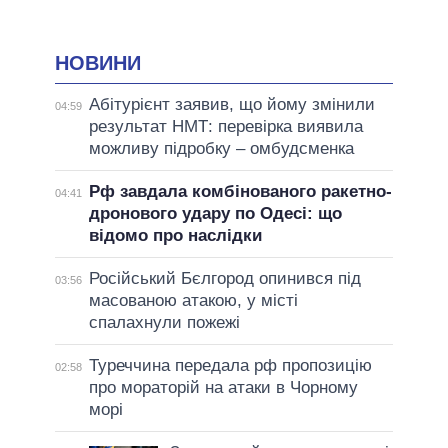
НОВИНИ
Абітурієнт заявив, що йому змінили
04:59
результат НМТ: перевірка виявила
можливу підробку – омбудсменка
Рф завдала комбінованого ракетно-
04:41
дронового удару по Одесі: що
відомо про наслідки
Російський Бєлгород опинився під
03:56
масованою атакою, у місті
спалахнули пожежі
Туреччина передала рф пропозицію
02:58
про мораторій на атаки в Чорному
морі