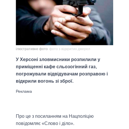
ілюстративне фото
фото з відкритих джерел
У Херсоні зловмисники розпилили у
приміщенні кафе сльозогінний газ,
погрожували відвідувачам розправою і
відкрили вогонь зі зброї.
Про це з посиланням на Нацполіцію
повідомляє «Слово і діло».