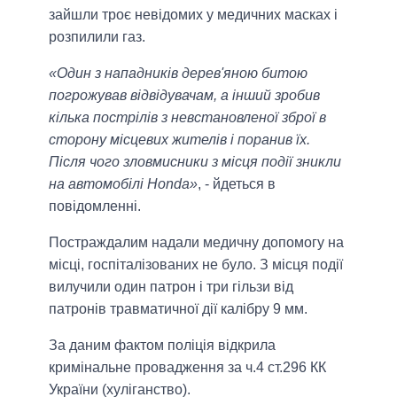
зайшли троє невідомих у медичних масках і
розпилили газ.
«Один з нападників дерев'яною битою
погрожував відвідувачам, а інший зробив
кілька пострілів з невстановленої зброї в
сторону місцевих жителів і поранив їх.
Після чого зловмисники з місця події зникли
на автомобілі Honda»
, - йдеться в
повідомленні.
Постраждалим надали медичну допомогу на
місці, госпіталізованих не було. З місця події
вилучили один патрон і три гільзи від
патронів травматичної дії калібру 9 мм.
За даним фактом поліція відкрила
кримінальне провадження за ч.4 ст.296 КК
України (хуліганство).