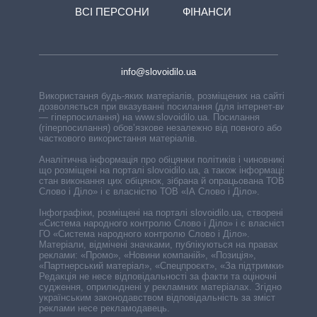
ВСІ ПЕРСОНИ
ФІНАНСИ
info@slovoidilo.ua
Використання будь-яких матеріалів, розміщених на сайті,
дозволяється при вказуванні посилання (для інтернет-видань
— гіперпосилання) на www.slovoidilo.ua. Посилання
(гіперпосилання) обов’язкове незалежно від повного або
часткового використання матеріалів.
Аналітична інформація про обіцянки політиків і чиновників,
що розміщені на порталі slovoidilo.ua, а також інформація про
стан виконання цих обіцянок, зібрана й опрацьована ТОВ «ІА
Слово і Діло» і є власністю ТОВ «ІА Слово і Діло».
Інфографіки, розміщені на порталі slovoidilo.ua, створені ГО
«Система народного контролю Слово і Діло» і є власністю
ГО «Система народного контролю Слово і Діло».
Матеріали, відмічені значками, публікуються на правах
реклами: «Промо», «Новини компаній», «Позиція»,
«Партнерський матеріал», «Спецпроєкт», «За підтримки».
Редакція не несе відповідальності за факти та оціночні
судження, оприлюднені у рекламних матеріалах. Згідно з
українським законодавством відповідальність за зміст
реклами несе рекламодавець.