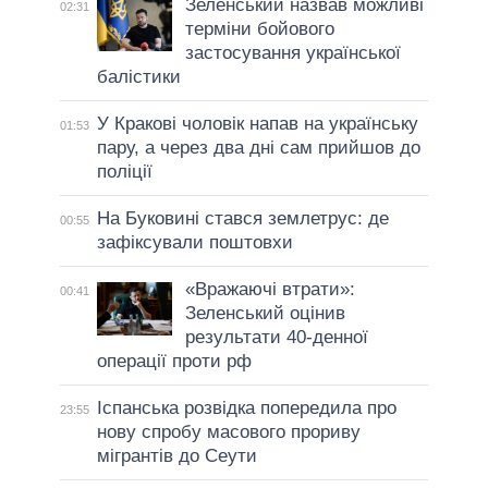
Зеленський назвав можливі
02:31
терміни бойового
застосування української
балістики
У Кракові чоловік напав на українську
01:53
пару, а через два дні сам прийшов до
поліції
На Буковині стався землетрус: де
00:55
зафіксували поштовхи
«Вражаючі втрати»:
00:41
Зеленський оцінив
результати 40-денної
операції проти рф
Іспанська розвідка попередила про
23:55
нову спробу масового прориву
мігрантів до Сеути