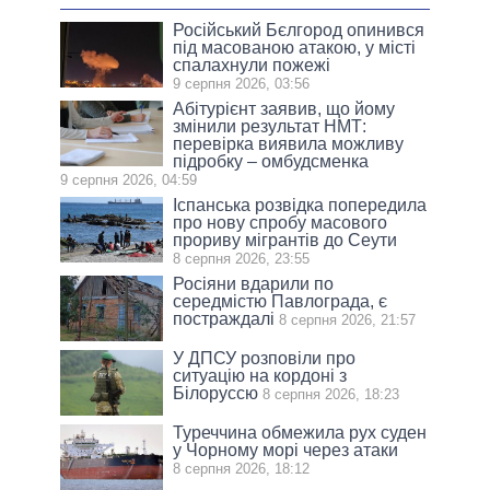
Російський Бєлгород опинився
під масованою атакою, у місті
спалахнули пожежі
9 серпня 2026, 03:56
Абітурієнт заявив, що йому
змінили результат НМТ:
перевірка виявила можливу
підробку – омбудсменка
9 серпня 2026, 04:59
Іспанська розвідка попередила
про нову спробу масового
прориву мігрантів до Сеути
8 серпня 2026, 23:55
Росіяни вдарили по
середмістю Павлограда, є
постраждалі
8 серпня 2026, 21:57
У ДПСУ розповіли про
ситуацію на кордоні з
Білоруссю
8 серпня 2026, 18:23
Туреччина обмежила рух суден
у Чорному морі через атаки
8 серпня 2026, 18:12