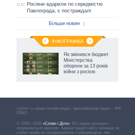
Росіяни вдарили по середмістю
21:57
Павлограда, є постраждалі
Більше новин
ІНФОГРАФІКА
 як
Як змінився бюджет
и за
Міністерства
оборони за 13 років
2027-
війни з росією
аспі
Cуб'єкт у сфері онлайн-медіа. Ідентифікатор медіа – R40-
05063
© 2009—2026
«Слово і Діло»
.
Всі права захищені і
охороняються законом. Адміністрація сайту залишає за
собою право не погоджуватися з інформацією, яка