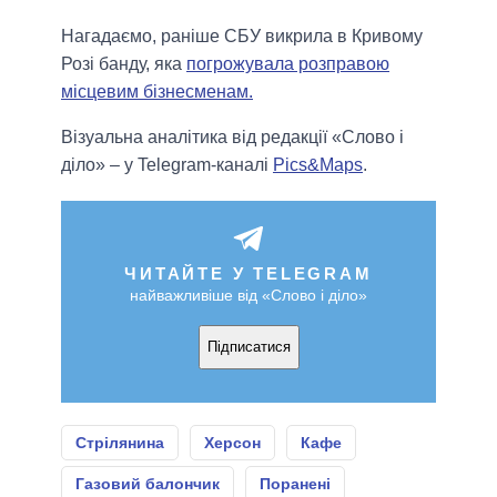
Нагадаємо, раніше СБУ викрила в Кривому
Розі банду, яка
погрожувала розправою
місцевим бізнесменам.
Візуальна аналітика від редакції «Слово і
діло» – у Telegram-каналі
Pics&Maps
.
ЧИТАЙТЕ У TELEGRAM
найважливіше від «Слово і діло»
Підписатися
Стрілянина
Херсон
Кафе
Газовий балончик
Поранені