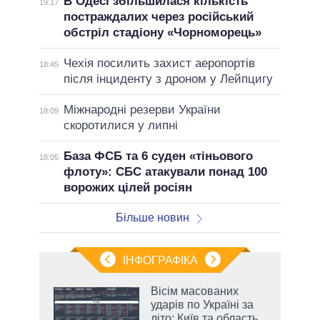
В Одесі збільшилася кількість
19:17
постраждалих через російський
обстріл стадіону «Чорноморець»
Чехія посилить захист аеропортів
18:45
після інциденту з дроном у Лейпцигу
Міжнародні резерви України
18:09
скоротилися у липні
База ФСБ та 6 суден «тіньового
18:05
флоту»: СБС атакували понад 100
ворожих цілей росіян
Більше новин
ІНФОГРАФІКА
жет
Вісім масованих
ударів по Україні за
ків
літо: Київ та область