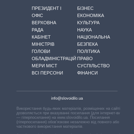
ПРЕЗИДЕНТ І
БІЗНЕС
ОФІС
ЕКОНОМІКА
ВЕРХОВНА
КУЛЬТУРА
РАДА
НАУКА
КАБІНЕТ
НАЦІОНАЛЬНА
МІНІСТРІВ
БЕЗПЕКА
ГОЛОВИ
ПОЛІТИКА
ОБЛАДМІНІСТРАЦІЙ
ПРАВО
МЕРИ МІСТ
СУСПІЛЬСТВО
ВСІ ПЕРСОНИ
ФІНАНСИ
info@slovoidilo.ua
Використання будь-яких матеріалів, розміщених на сайті,
дозволяється при вказуванні посилання (для інтернет-видань
— гіперпосилання) на www.slovoidilo.ua. Посилання
(гіперпосилання) обов’язкове незалежно від повного або
часткового використання матеріалів.