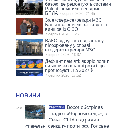
базою, де ремонтують системи
Patriot, помітили невідомі
БПЛА
7 серпня 2026, 21:45
За ексдержсекретаря МЗС
Банькова внесли заставу, він
вийшов із СІЗО
7 серпня 2026, 16:51
ВАКС відпустив під заставу
підозрювану у справі
ексдержсекретаря МЗС
7 серпня 2026, 16:37
Дефіцит пам’яті: як зріс попит
на чипи за останні роки і що
прогнозують на 2027-й
7 серпня 2026, 17:52
НОВИНИ
Ворог обстріляв
ПІДСУМКИ
23:09
стадіон «Чорноморець», а
Сенат США підтримав
«пекельні санкції» проти рф. Головне