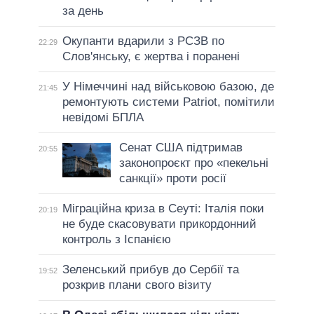
за день
Окупанти вдарили з РСЗВ по
22:29
Слов'янську, є жертва і поранені
У Німеччині над військовою базою, де
21:45
ремонтують системи Patriot, помітили
невідомі БПЛА
Сенат США підтримав
20:55
законопроєкт про «пекельні
санкції» проти росії
Міграційна криза в Сеуті: Італія поки
20:19
не буде скасовувати прикордонний
контроль з Іспанією
Зеленський прибув до Сербії та
19:52
розкрив плани свого візиту