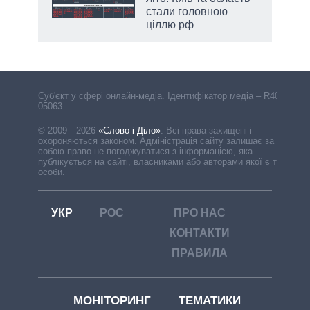
стали головною
ціллю рф
Cуб'єкт у сфері онлайн-медіа. Ідентифікатор медіа – R40-
05063
© 2009—2026
«Слово і Діло»
.
Всі права захищені і
охороняються законом. Адміністрація сайту залишає за
собою право не погоджуватися з інформацією, яка
публікується на сайті, власниками або авторами якої є треті
особи.
УКР
РОС
ПРО НАС
КОНТАКТИ
ПРАВИЛА
МОНІТОРИНГ
ТЕМАТИКИ