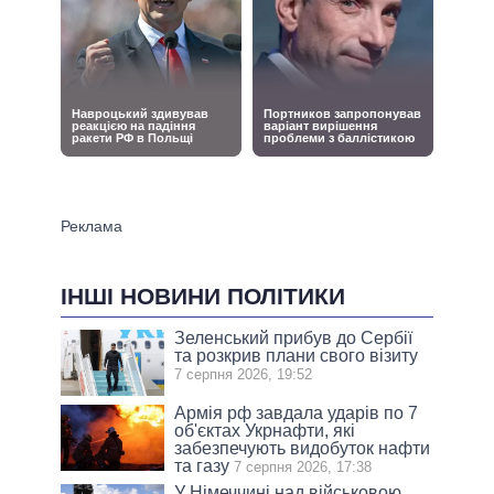
ІНШІ НОВИНИ ПОЛІТИКИ
Зеленський прибув до Сербії
та розкрив плани свого візиту
7 серпня 2026, 19:52
Армія рф завдала ударів по 7
об'єктах Укрнафти, які
забезпечують видобуток нафти
та газу
7 серпня 2026, 17:38
У Німеччині над військовою