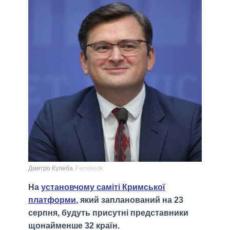
Дмитро Кулеба
Facebook
На
установчому саміті Кримської
платформи
, який запланований на 23
серпня, будуть присутні представники
щонайменше 32 країн.