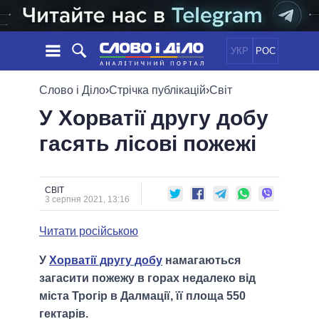
УКР
РОС
НОВИНИ
Слово і Діло
›
Стрічка публікацій
›
Світ
У Хорватії другу добу
ОБIЦЯНКИ
СТРІЧКА
ПОЛІТИКА
гасять лісові пожежі
ПОДІЇ
ЕКОНОМІКА
ПОЛIТИКИ
СТАТТІ
СУСПІЛЬСТВО
ІНФОГРАФІКА
ДУМКИ
СВІТ
УСІ ПОЛІТИКИ
СВІТ
3 серпня 2021, 13:16
ОГЛЯДИ
ПРЕЗИДЕНТ І ОФІС
ВІДЕО
ДАЙДЖЕСТИ
ВЕРХОВНА РАДА
Читати російською
ПІДТРИМАТИ
КАБІНЕТ МІНІСТРІВ
У
Хорватії другу добу
намагаються
ГОЛОВИ ОБЛАДМІНІСТРАЦІЙ
ПОРІВНЯННЯ ПОЛІТИКІВ
загасити пожежу в горах недалеко від
МЕРИ МІСТ
міста Трогір в Далмації, її площа 550
ВСІ ПЕРСОНИ
гектарів.