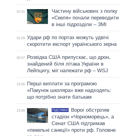
Частину військових з полку
02:41
«Скеля» почали переводити
в інші підрозділи – ЗМІ
Удари рф по портах можуть удвічі
01:59
скоротити експорт українського зерна
Розвідка США припускає, що дрон,
00:57
знайдений біля літака України в
Лейпцигу, міг належати рф – WSJ
Перші виплати за програмою
23:56
«Пакунок школяра» вже надходять:
що потрібно знати батькам
Ворог обстріляв
ПІДСУМКИ
23:09
стадіон «Чорноморець», а
Сенат США підтримав
«пекельні санкції» проти рф. Головне