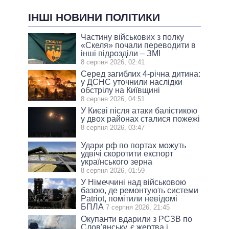
ІНШІ НОВИНИ ПОЛІТИКИ
Частину військових з полку
«Скеля» почали переводити в
інші підрозділи – ЗМІ
8 серпня 2026, 02:41
Серед загиблих 4-річна дитина:
у ДСНС уточнили наслідки
обстрілу на Київщині
8 серпня 2026, 04:51
У Києві після атаки балістикою
у двох районах сталися пожежі
8 серпня 2026, 03:47
Удари рф по портах можуть
удвічі скоротити експорт
українського зерна
8 серпня 2026, 01:59
У Німеччині над військовою
базою, де ремонтують системи
Patriot, помітили невідомі
БПЛА
7 серпня 2026, 21:45
Окупанти вдарили з РСЗВ по
Слов'янську, є жертва і