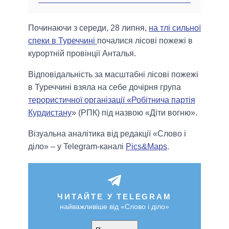
Починаючи з середи, 28 липня,
на тлі сильної
спеки в Туреччині
почалися лісові пожежі в
курортній провінції Анталья.
Відповідальність за масштабні лісові пожежі
в Туреччині взяла на себе дочірня група
терористичної організації «Робітнича партія
Курдистану
» (РПК) під назвою «Діти вогню».
Візуальна аналітика від редакції «Слово і
діло» – у Telegram-каналі
Pics&Maps
.
ЧИТАЙТЕ У TELEGRAM
найважливіше від «Слово і діло»