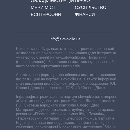
ОБЛАДМІНІСТРАЦІЙ
ПРАВО
МЕРИ МІСТ
СУСПІЛЬСТВО
ВСІ ПЕРСОНИ
ФІНАНСИ
info@slovoidilo.ua
Використання будь-яких матеріалів, розміщених на сайті,
дозволяється при вказуванні посилання (для інтернет-видань
— гіперпосилання) на www.slovoidilo.ua. Посилання
(гіперпосилання) обов’язкове незалежно від повного або
часткового використання матеріалів.
Аналітична інформація про обіцянки політиків і чиновників,
що розміщені на порталі slovoidilo.ua, а також інформація про
стан виконання цих обіцянок, зібрана й опрацьована ТОВ «ІА
Слово і Діло» і є власністю ТОВ «ІА Слово і Діло».
Інфографіки, розміщені на порталі slovoidilo.ua, створені ГО
«Система народного контролю Слово і Діло» і є власністю
ГО «Система народного контролю Слово і Діло».
Матеріали, відмічені значками, публікуються на правах
реклами: «Промо», «Новини компаній», «Позиція»,
«Партнерський матеріал», «Спецпроєкт», «За підтримки».
Редакція не несе відповідальності за факти та оціночні
судження, оприлюднені у рекламних матеріалах. Згідно з