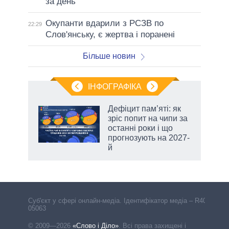
за день
Окупанти вдарили з РСЗВ по
22:29
Слов'янську, є жертва і поранені
Більше новин
ІНФОГРАФІКА
жет
Дефіцит пам’яті: як
зріс попит на чипи за
ків
останні роки і що
прогнозують на 2027-
й
Cуб'єкт у сфері онлайн-медіа. Ідентифікатор медіа – R40-
05063
© 2009—2026
«Слово і Діло»
.
Всі права захищені і