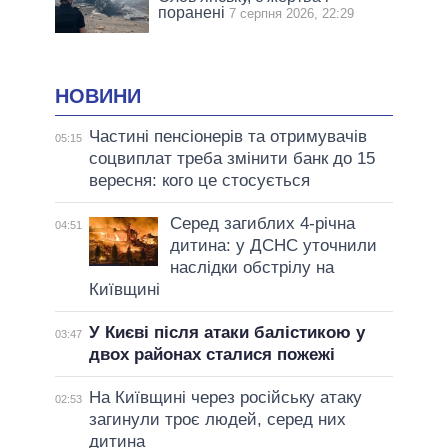
поранені
7 серпня 2026, 22:29
НОВИНИ
Частині пенсіонерів та отримувачів
05:15
соцвиплат треба змінити банк до 15
вересня: кого це стосується
Серед загиблих 4-річна
04:51
дитина: у ДСНС уточнили
наслідки обстрілу на
Київщині
У Києві після атаки балістикою у
03:47
двох районах сталися пожежі
На Київщині через російську атаку
02:53
загинули троє людей, серед них
дитина