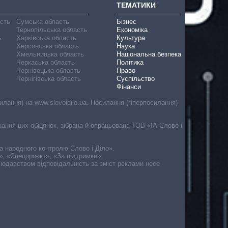
ТЕМАТИКИ
асть
Сумська область
Бізнес
Тернопільська область
Економіка
ь
Харківська область
Культура
Херсонська область
Наука
Хмельницька область
Національна безпека
Черкаська область
Політика
Чернівецька область
Право
Чернігівська область
Суспільство
Фінанси
лання) на www.slovoidilo.ua. Посилання (гіперпосилання)
онання цих обіцянок, зібрана й опрацьована ТОВ «ІА Слово і
ма народного контролю Слово і Діло».
», «Спецпроєкт», «За підтримки».
онодавством відповідальність за зміст реклами несе