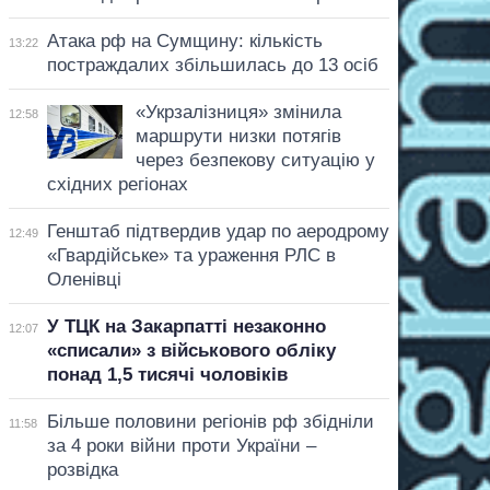
Атака рф на Сумщину: кількість
13:22
постраждалих збільшилась до 13 осіб
«Укрзалізниця» змінила
12:58
маршрути низки потягів
через безпекову ситуацію у
східних регіонах
Генштаб підтвердив удар по аеродрому
12:49
«Гвардійське» та ураження РЛС в
Оленівці
У ТЦК на Закарпатті незаконно
12:07
«списали» з військового обліку
понад 1,5 тисячі чоловіків
Більше половини регіонів рф збідніли
11:58
за 4 роки війни проти України –
розвідка