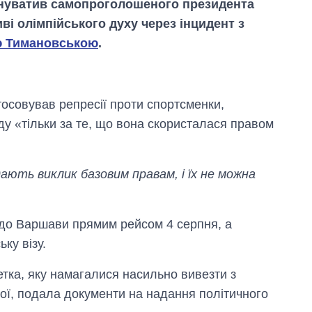
нуватив самопроголошеного президента
ві олімпійського духу через інцидент з
 Тимановською
.
осовував репресії проти спортсменки,
ду «тільки за те, що вона скористалася правом
идають виклик базовим правам, і їх не можна
 до Варшави прямим рейсом 4 серпня, а
Скільки картоплі
ку візу.
вирощували в
Україні до і під час
етка, яку намагалися насильно вивезти з
великої війни
ної, подала документи на надання політичного