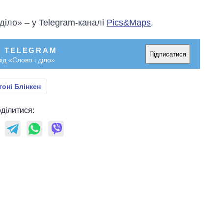
 діло» – у Telegram-каналі
Pics&Maps
.
У TELEGRAM
Підписатися
ід «Слово і діло»
тоні Блінкен
ділитися: