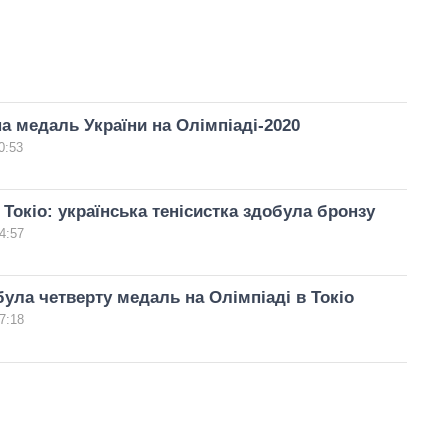
а медаль України на Олімпіаді-2020
0:53
 Токіо: українська тенісистка здобула бронзу
4:57
була четверту медаль на Олімпіаді в Токіо
7:18