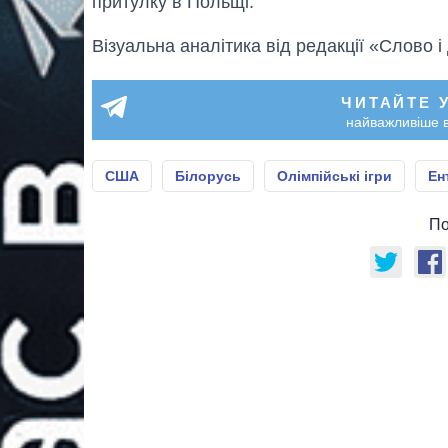
притулку в Польщі.
Візуальна аналітика від редакції «Слово і
ЧИТАЙТЕ 
найважливіше в
США
Білорусь
Олімпійські ігри
Ен
По