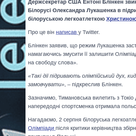
Держсекретар США Ентоні Блінкен зви
Білорусі Олександра Лукашенка в підри
білоруською легкоатлеткою
Христиною
Про це він
написав
у Twitter.
Блінкен заявив, що режим Лукашенка заст
намагаючись змусити її залишити Олімпіа
на свободу слова».
«Такі дії підривають олімпійський дух, к
замовчувати»
, – підкреслив Блінкен.
Зазначимо, Тимановська вилетить з Токіо
напередодні спортсменка отримала польсь
Нагадаємо, 2 серпня білоруська легкоатл
Олімпіади
після критики керівництва збір