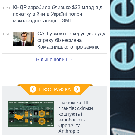
КНДР заробила близько $22 млрд від
11:41
початку війни в Україні попри
міжнародні санкції – ЗМІ
САП у жовтні скерує до суду
11:20
справу бізнесмена
Комарницького про землю
Більше новин
ІНФОГРАФІКА
Економіка ШІ-
гігантів: скільки
коштують і
заробляють
OpenAI та
Anthropic