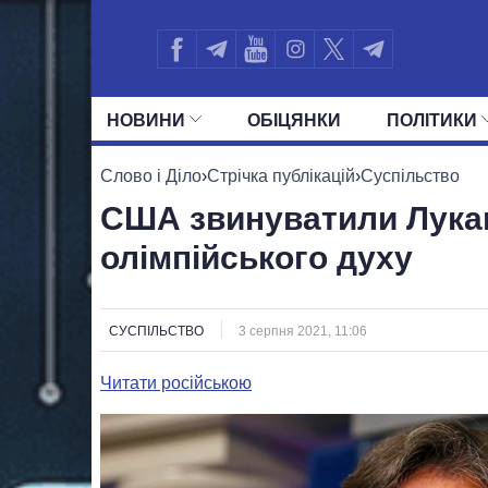
НОВИНИ
ОБIЦЯНКИ
ПОЛIТИКИ
УСІ ПОЛІТИКИ
ПРЕЗИДЕНТ І ОФ
Слово і Діло
›
Стрічка публікацій
›
Суспільство
США звинуватили Лукаш
олімпійського духу
СУСПІЛЬСТВО
3 серпня 2021, 11:06
Читати російською