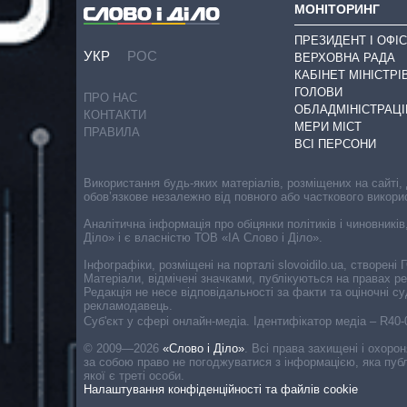
МОНІТОРИНГ
ПРЕЗИДЕНТ І ОФІС
УКР
РОС
ВЕРХОВНА РАДА
КАБІНЕТ МІНІСТРІ
ГОЛОВИ
ПРО НАС
ОБЛАДМІНІСТРАЦІ
КОНТАКТИ
МЕРИ МІСТ
ПРАВИЛА
ВСІ ПЕРСОНИ
Використання будь-яких матеріалів, розміщених на сайті,
обов’язкове незалежно від повного або часткового викори
Аналітична інформація про обіцянки політиків і чиновників
Діло» і є власністю ТОВ «ІА Слово і Діло».
Інфографіки, розміщені на порталі slovoidilo.ua, створен
Матеріали, відмічені значками, публікуються на правах р
Редакція не несе відповідальності за факти та оціночні 
рекламодавець.
Cуб'єкт у сфері онлайн-медіа. Ідентифікатор медіа – R40
© 2009—2026
«Слово і Діло»
.
Всі права захищені і охоро
за собою право не погоджуватися з інформацією, яка публ
якої є треті особи.
Налаштування конфіденційності та файлів cookie