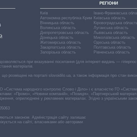
РЕГІОНИ
Київ
Івано-Франківська обл
Автономна республіка Крим
Київська область
Вінницька область
Кіровоградська област
В
Волинська область
Луганська область
Дніпропетровська область
Львівська область
Й
Донецька область
Миколаївська область
Житомирська область
Одеська область
Закарпатська область
Полтавська область
Запорізька область
Рівненська область
 дозволяється при вказуванні посилання (для інтернет-видань — гіперпоси
стання матеріалів.
, що розміщені на порталі slovoidilo.ua, а також інформація про стан вик
і ГО «Система народного контролю Слово і Діло» і є власністю ГО «Систе
еклами: «Промо», «Новини компаній», «Позиція», «Партнерський матеріал
судження, оприлюднені у рекламних матеріалах. Згідно з українським зак
-05063
няються законом. Адміністрація сайту залишає
ікується на сайті, власниками або авторами