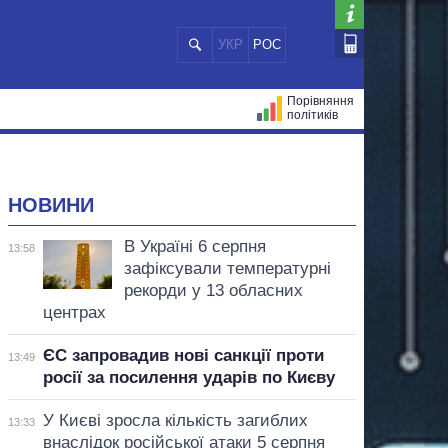
УКР
РОС
Порівняння
політиків
ЦІЙ
МЕРИ МІСТ
ВСІ ПЕРСОНИ
НОВИНИ
В Україні 6 серпня
13:58
зафіксували температурні
рекорди у 13 обласних
центрах
ЄС запровадив нові санкції проти
13:49
росії за посилення ударів по Києву
У Києві зросла кількість загиблих
13:33
внаслідок російської атаки 5 серпня