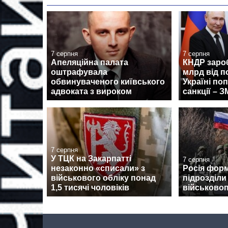
7 серпня
7 серпня
Апеляційна палата
КНДР заро
оштрафувала
млрд від п
обвинуваченого київського
Україні по
адвоката з вироком
санкції – З
7 серпня
У ТЦК на Закарпатті
7 серпня
незаконно «списали» з
Росія форм
військового обліку понад
підрозділи
1,5 тисячі чоловіків
військово