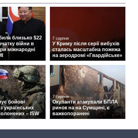
била близько $22
7 серпня
очатку війни в
У Криму після серії вибухів
при міжнародні
сталась масштабна пожежа
МІ
на аеродромі «Гвардійське»
7 серпня
ує бойові
Окупанти атакували БПЛА
 з українських
ринок на на Сумщині, є
полонених – ISW
важкопоранені