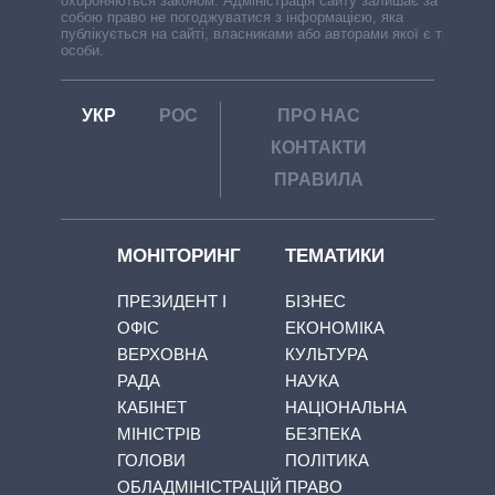
охороняються законом. Адміністрація сайту залишає за
собою право не погоджуватися з інформацією, яка
публікується на сайті, власниками або авторами якої є треті
особи.
УКР
РОС
ПРО НАС
КОНТАКТИ
ПРАВИЛА
МОНІТОРИНГ
ТЕМАТИКИ
ПРЕЗИДЕНТ І
БІЗНЕС
ОФІС
ЕКОНОМІКА
ВЕРХОВНА
КУЛЬТУРА
РАДА
НАУКА
КАБІНЕТ
НАЦІОНАЛЬНА
МІНІСТРІВ
БЕЗПЕКА
ГОЛОВИ
ПОЛІТИКА
ОБЛАДМІНІСТРАЦІЙ
ПРАВО