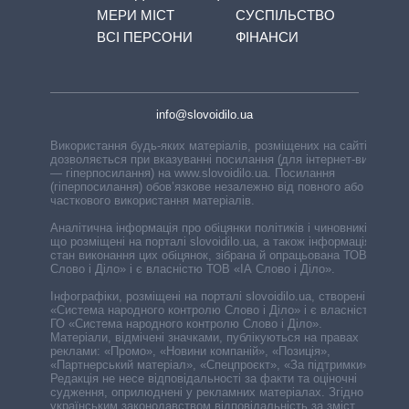
МЕРИ МІСТ
СУСПІЛЬСТВО
ВСІ ПЕРСОНИ
ФІНАНСИ
info@slovoidilo.ua
Використання будь-яких матеріалів, розміщених на сайті,
дозволяється при вказуванні посилання (для інтернет-видань
— гіперпосилання) на www.slovoidilo.ua. Посилання
(гіперпосилання) обов’язкове незалежно від повного або
часткового використання матеріалів.
Аналітична інформація про обіцянки політиків і чиновників,
що розміщені на порталі slovoidilo.ua, а також інформація про
стан виконання цих обіцянок, зібрана й опрацьована ТОВ «ІА
Слово і Діло» і є власністю ТОВ «ІА Слово і Діло».
Інфографіки, розміщені на порталі slovoidilo.ua, створені ГО
«Система народного контролю Слово і Діло» і є власністю
ГО «Система народного контролю Слово і Діло».
Матеріали, відмічені значками, публікуються на правах
реклами: «Промо», «Новини компаній», «Позиція»,
«Партнерський матеріал», «Спецпроєкт», «За підтримки».
Редакція не несе відповідальності за факти та оціночні
судження, оприлюднені у рекламних матеріалах. Згідно з
українським законодавством відповідальність за зміст