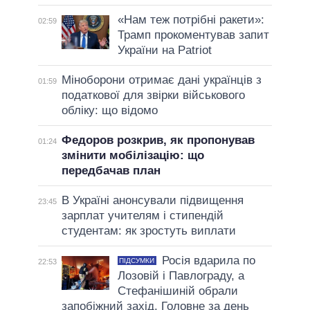
«Нам теж потрібні ракети»:
02:59
Трамп прокоментував запит
України на Patriot
Міноборони отримає дані українців з
01:59
податкової для звірки військового
обліку: що відомо
Федоров розкрив, як пропонував
01:24
змінити мобілізацію: що
передбачав план
В Україні анонсували підвищення
23:45
зарплат учителям і стипендій
студентам: як зростуть виплати
Росія вдарила по
ПІДСУМКИ
22:53
Лозовій і Павлограду, а
Стефанішиній обрали
запобіжний захід. Головне за день