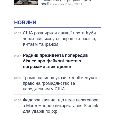
росії
6 серпня 2026, 20:41
НОВИНИ
США розширили санкції проти Куби
05:17
через військову співпрацю з росією,
Китаєм та Іраном
Радник президента попередив
04:57
бізнес про фейкові листи з
погрозами атак дронів
Трамп підписав укази, які обмежують
04:39
право на громадянство за
народженням у США
Федоров заявив, що веде переговори
03:56
з Маском щодо використання Starlink
для ударів по рф