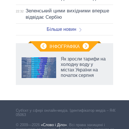
Зеленський цими вихідними вперше
22:32
відвідає Сербію
Більше новин
ІНФОГРАФІКА
нтів:
Як зросли тарифи на
 і
холодну воду у
nAI
містах України на
початок серпня
Cуб'єкт у сфері онлайн-медіа. Ідентифікатор медіа – R40-
05063
© 2009—2026
«Слово і Діло»
.
Всі права захищені і