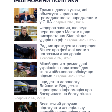
ІНШІ НОВИНИ ПОЛІТИКИ
Трамп підписав укази, які
обмежують право на
громадянство за народженням
у США
7 серпня 2026, 04:39
Федоров заявив, що веде
переговори з Маском щодо
використання Starlink для
ударів по рф
7 серпня 2026, 03:56
Радник президента попередив
бізнес про фейкові листи з
погрозами атак дронів
7 серпня 2026, 04:57
Міноборони отримає дані
українців з податкової для
звірки військового обліку: що
відомо
7 серпня 2026, 01:59
Інцидент в аеропорту
Лейпцига: Бундестаг
спростував інформацію про
боєприпаси на борту літака
6 серпня 2026, 22:03
Зеленський доручив
підготувати «спеціальну
санкційну операцію» проти