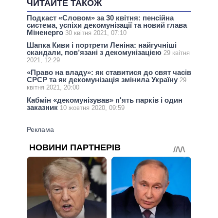
ЧИТАЙТЕ ТАКОЖ
Подкаст «Словом» за 30 квітня: пенсійна
система, успіхи декомунізації та новий глава
Міненерго
30 квітня 2021, 07:10
Шапка Киви і портрети Леніна: найгучніші
скандали, пов’язані з декомунізацією
29 квітня
2021, 12:29
«Право на владу»: як ставитися до свят часів
СРСР та як декомунізація змінила Україну
29
квітня 2021, 20:00
Кабмін «декомунізував» п'ять парків і один
заказник
10 жовтня 2020, 09:59