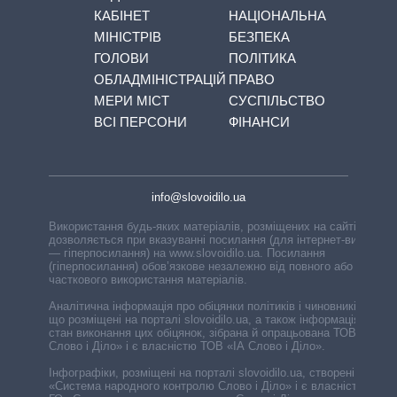
КАБІНЕТ
НАЦІОНАЛЬНА
МІНІСТРІВ
БЕЗПЕКА
ГОЛОВИ
ПОЛІТИКА
ОБЛАДМІНІСТРАЦІЙ
ПРАВО
МЕРИ МІСТ
СУСПІЛЬСТВО
ВСІ ПЕРСОНИ
ФІНАНСИ
info@slovoidilo.ua
Використання будь-яких матеріалів, розміщених на сайті,
дозволяється при вказуванні посилання (для інтернет-видань
— гіперпосилання) на www.slovoidilo.ua. Посилання
(гіперпосилання) обов’язкове незалежно від повного або
часткового використання матеріалів.
Аналітична інформація про обіцянки політиків і чиновників,
що розміщені на порталі slovoidilo.ua, а також інформація про
стан виконання цих обіцянок, зібрана й опрацьована ТОВ «ІА
Слово і Діло» і є власністю ТОВ «ІА Слово і Діло».
Інфографіки, розміщені на порталі slovoidilo.ua, створені ГО
«Система народного контролю Слово і Діло» і є власністю