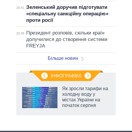
Зеленський доручив підготувати
20:41
«спеціальну санкційну операцію»
проти росії
Президент розповів, скільки країн
20:39
долучилися до створення системи
FREYJA
Більше новин
ІНФОГРАФІКА
жет
Як зросли тарифи на
холодну воду у
ків
містах України на
початок серпня
аспі