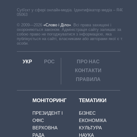
Cуб'єкт у сфері онлайн-медіа. Ідентифікатор медіа – R40-
05063
© 2009—2026
«Слово і Діло»
.
Всі права захищені і
охороняються законом. Адміністрація сайту залишає за
собою право не погоджуватися з інформацією, яка
публікується на сайті, власниками або авторами якої є треті
особи.
УКР
РОС
ПРО НАС
КОНТАКТИ
ПРАВИЛА
МОНІТОРИНГ
ТЕМАТИКИ
ПРЕЗИДЕНТ І
БІЗНЕС
ОФІС
ЕКОНОМІКА
ВЕРХОВНА
КУЛЬТУРА
РАДА
НАУКА