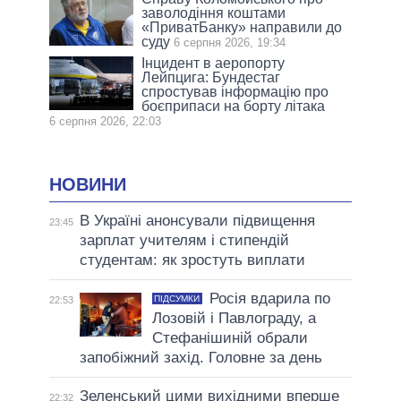
заволодіння коштами
«ПриватБанку» направили до
суду
6 серпня 2026, 19:34
Інцидент в аеропорту
Лейпцига: Бундестаг
спростував інформацію про
боєприпаси на борту літака
6 серпня 2026, 22:03
НОВИНИ
В Україні анонсували підвищення
23:45
зарплат учителям і стипендій
студентам: як зростуть виплати
Росія вдарила по
ПІДСУМКИ
22:53
Лозовій і Павлограду, а
Стефанішиній обрали
запобіжний захід. Головне за день
Зеленський цими вихідними вперше
22:32