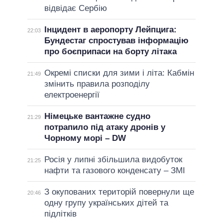
відвідає Сербію
Інцидент в аеропорту Лейпцига:
22:03
Бундестаг спростував інформацію
про боєприпаси на борту літака
Окремі списки для зими і літа: Кабмін
21:49
змінить правила розподілу
електроенергії
Німецьке вантажне судно
21:29
потрапило під атаку дронів у
Чорному морі – DW
Росія у липні збільшила видобуток
21:25
нафти та газового конденсату – ЗМІ
З окупованих територій повернули ще
20:46
одну групу українських дітей та
підлітків