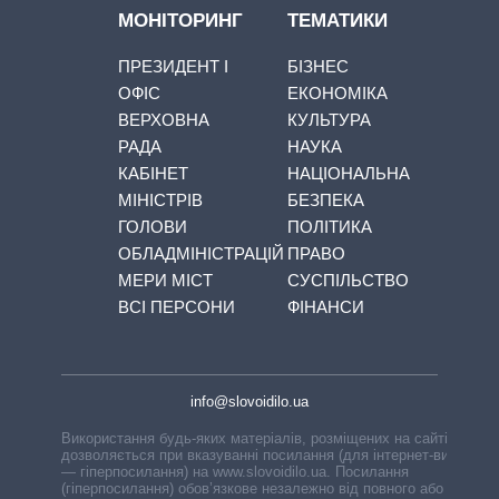
МОНІТОРИНГ
ТЕМАТИКИ
ПРЕЗИДЕНТ І
БІЗНЕС
ОФІС
ЕКОНОМІКА
ВЕРХОВНА
КУЛЬТУРА
РАДА
НАУКА
КАБІНЕТ
НАЦІОНАЛЬНА
МІНІСТРІВ
БЕЗПЕКА
ГОЛОВИ
ПОЛІТИКА
ОБЛАДМІНІСТРАЦІЙ
ПРАВО
МЕРИ МІСТ
СУСПІЛЬСТВО
ВСІ ПЕРСОНИ
ФІНАНСИ
info@slovoidilo.ua
Використання будь-яких матеріалів, розміщених на сайті,
дозволяється при вказуванні посилання (для інтернет-видань
— гіперпосилання) на www.slovoidilo.ua. Посилання
(гіперпосилання) обов’язкове незалежно від повного або