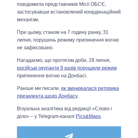
повідомила представників Місії ОБСЄ,
застосувавши встановлений координаційний
механізм.
При цьому, станом на 7 годину ранку, 31
липня, порушень режиму припинення вогню
не зафіксовано.
Нагадаємо, що протягом доби, 29 липня,
російські окупанти 9 разів порушили режим
припинення вогню на Донбасі.
Раніше ми писали,
як змінювалася риторика
президента щодо Донбасу
.
Візуальна аналітика від редакції «Слово і
діло» – у Telegram-каналі
Pics&Maps
.