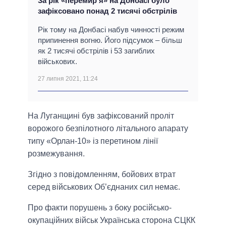
За рік «перемир'я» на Донбасі було
зафіксовано понад 2 тисячі обстрілів
Рік тому на Донбасі набув чинності режим
припинення вогню. Його підсумок – більш
як 2 тисячі обстрілів і 53 загиблих
військових.
27 липня 2021, 11:24
На Луганщині був зафіксований проліт
ворожого безпілотного літального апарату
типу «Орлан-10» із перетином лінії
розмежування.
Згідно з повідомленням, бойових втрат
серед військових Об’єднаних сил немає.
Про факти порушень з боку російсько-
окупаційних військ Українська сторона СЦКК