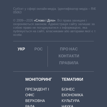
Cуб'єкт у сфері онлайн-медіа. Ідентифікатор медіа – R40-
05063
© 2009—2026
«Слово і Діло»
.
Всі права захищені і
охороняються законом. Адміністрація сайту залишає за
собою право не погоджуватися з інформацією, яка
публікується на сайті, власниками або авторами якої є треті
особи.
УКР
РОС
ПРО НАС
КОНТАКТИ
ПРАВИЛА
МОНІТОРИНГ
ТЕМАТИКИ
ПРЕЗИДЕНТ І
БІЗНЕС
ОФІС
ЕКОНОМІКА
ВЕРХОВНА
КУЛЬТУРА
РАДА
НАУКА