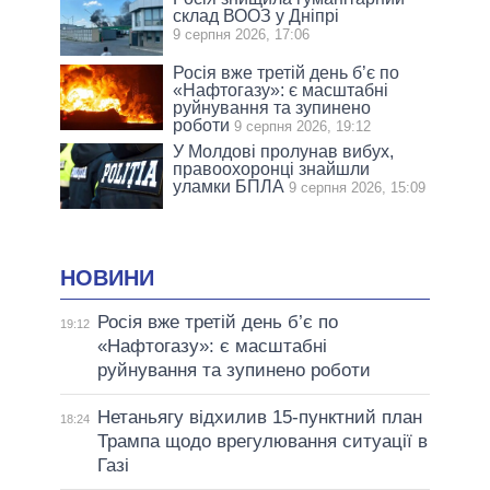
склад ВООЗ у Дніпрі
9 серпня 2026, 17:06
Росія вже третій день б’є по
«Нафтогазу»: є масштабні
руйнування та зупинено
роботи
9 серпня 2026, 19:12
У Молдові пролунав вибух,
правоохоронці знайшли
уламки БПЛА
9 серпня 2026, 15:09
НОВИНИ
Росія вже третій день б’є по
19:12
«Нафтогазу»: є масштабні
руйнування та зупинено роботи
Нетаньягу відхилив 15-пунктний план
18:24
Трампа щодо врегулювання ситуації в
Газі