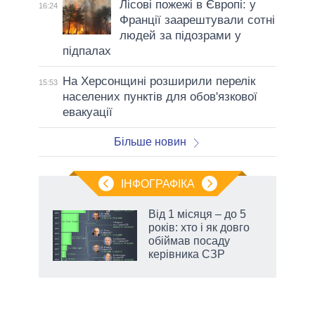
Лісові пожежі в Європі: у
16:24
Франції заарештували сотні
людей за підозрами у
підпалах
На Херсонщині розширили перелік
15:53
населених пунктів для обов'язкової
евакуації
Більше новин
ІНФОГРАФІКА
Від 1 місяця – до 5
раїні
років: хто і як довго
ої
обіймав посаду
керівника СЗР