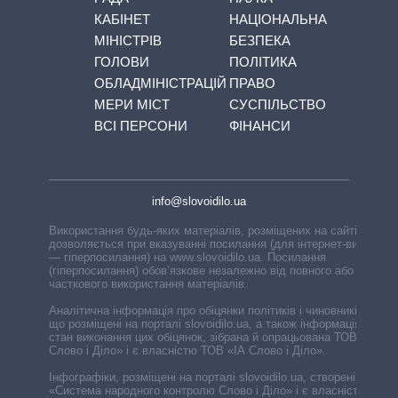
КАБІНЕТ
НАЦІОНАЛЬНА
МІНІСТРІВ
БЕЗПЕКА
ГОЛОВИ
ПОЛІТИКА
ОБЛАДМІНІСТРАЦІЙ
ПРАВО
МЕРИ МІСТ
СУСПІЛЬСТВО
ВСІ ПЕРСОНИ
ФІНАНСИ
info@slovoidilo.ua
Використання будь-яких матеріалів, розміщених на сайті,
дозволяється при вказуванні посилання (для інтернет-видань
— гіперпосилання) на www.slovoidilo.ua. Посилання
(гіперпосилання) обов’язкове незалежно від повного або
часткового використання матеріалів.
Аналітична інформація про обіцянки політиків і чиновників,
що розміщені на порталі slovoidilo.ua, а також інформація про
стан виконання цих обіцянок, зібрана й опрацьована ТОВ «ІА
Слово і Діло» і є власністю ТОВ «ІА Слово і Діло».
Інфографіки, розміщені на порталі slovoidilo.ua, створені ГО
«Система народного контролю Слово і Діло» і є власністю