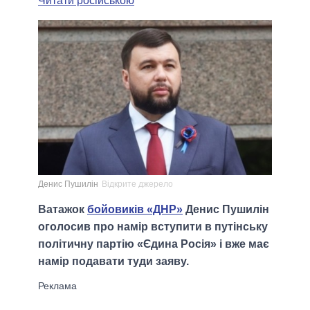
Читати російською
Денис Пушилін
Відкрите джерело
Ватажок
бойовиків «ДНР»
Денис Пушилін
оголосив про намір вступити в путінську
політичну партію «Єдина Росія» і вже має
намір подавати туди заяву.