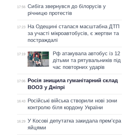
Сибіга звернувся до білорусів у
17:56
річницю протестів
На Одещині сталася масштабна ДТП
17:23
за участі мікроавтобусів, є жертви та
постраждалі
Рф атакувала автобус із 12
17:19
дітьми та рятувальників під
час повторних ударів
Росія знищила гуманітарний склад
17:06
ВООЗ у Дніпрі
Російські війська створили нові зони
16:43
контролю біля кордону України
У Косові депутатка закидала прем’єра
16:29
яйцями