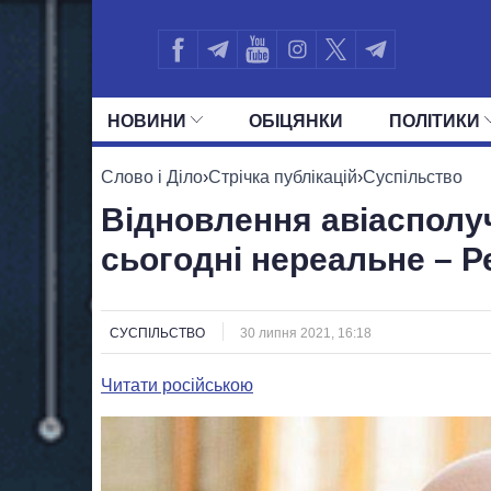
НОВИНИ
ОБIЦЯНКИ
ПОЛIТИКИ
УСІ ПОЛІТИКИ
ПРЕЗИДЕНТ І ОФ
Слово і Діло
›
Стрічка публікацій
›
Суспільство
Відновлення авіасполу
сьогодні нереальне – Р
СУСПІЛЬСТВО
30 липня 2021, 16:18
Читати російською