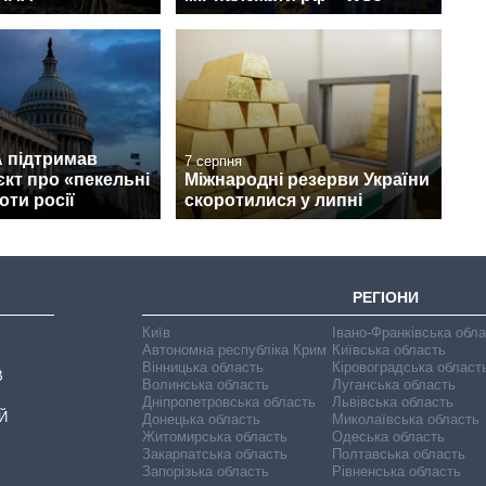
 підтримав
7 серпня
кт про «пекельні
Міжнародні резерви України
оти росії
скоротилися у липні
РЕГІОНИ
Київ
Івано-Франківська обл
Автономна республіка Крим
Київська область
Вінницька область
Кіровоградська област
В
Волинська область
Луганська область
Дніпропетровська область
Львівська область
Й
Донецька область
Миколаївська область
Житомирська область
Одеська область
Закарпатська область
Полтавська область
Запорізька область
Рівненська область