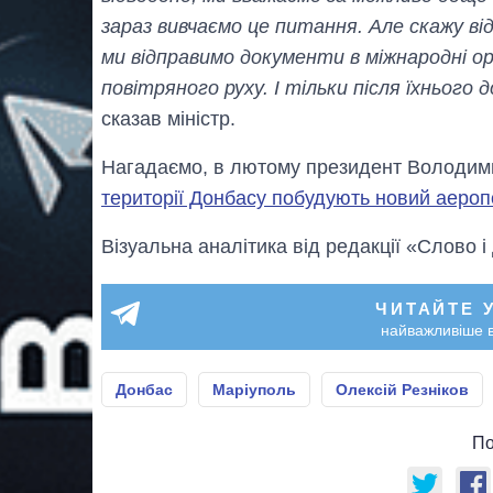
зараз вивчаємо це питання. Але скажу від
ми відправимо документи в міжнародні ор
повітряного руху. І тільки після їхнього
сказав міністр.
Нагадаємо, в лютому президент Володим
території Донбасу побудують новий аероп
Візуальна аналітика від редакції «Слово і
ЧИТАЙТЕ 
найважливіше в
Донбас
Маріуполь
Олексій Резніков
По