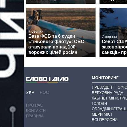
7 серпня
База ФСБ та 6 суден
7 серпня
«тіньового флоту»: СБС
Сенат США
атакували понад 100
законопроє
ворожих цілей росіян
санкції» пр
МОНІТОРИНГ
ПРЕЗИДЕНТ І ОФІС
УКР
РОС
ВЕРХОВНА РАДА
КАБІНЕТ МІНІСТРІ
ГОЛОВИ
ПРО НАС
ОБЛАДМІНІСТРАЦІ
КОНТАКТИ
МЕРИ МІСТ
ПРАВИЛА
ВСІ ПЕРСОНИ