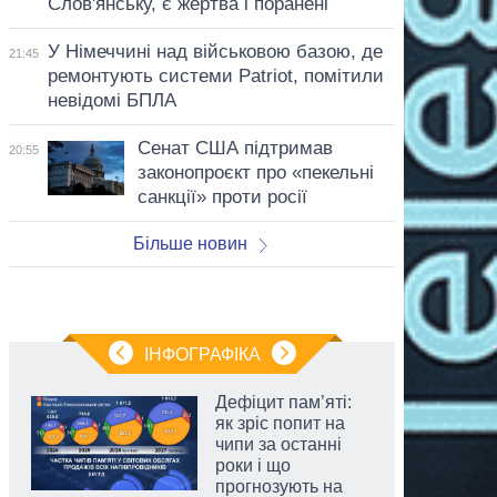
Слов'янську, є жертва і поранені
У Німеччині над військовою базою, де
21:45
ремонтують системи Patriot, помітили
невідомі БПЛА
Сенат США підтримав
20:55
законопроєкт про «пекельні
санкції» проти росії
Більше новин
ІНФОГРАФІКА
Дефіцит пам’яті:
як зріс попит на
чипи за останні
роки і що
прогнозують на