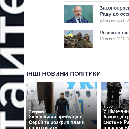
Законопроєк
Раду до осе
28 липня 2021, 0
Резніков на
10 липня 2021, 0
ІНШІ НОВИНИ ПОЛІТИКИ
7 серпня
У Німеччин
7 серпня
Зеленський прибув до
базою, де
Сербії та розкрив плани
системи Pa
свого візиту
невідомі 