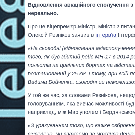
Відновлення авіаційного сполучення 
нереально.
Про це віцепрем'єр-міністр, міністр з пит
Олексій Резніков заявив в
інтерв'ю
Інтерф
«На сьогодні (відновлення авіасполучення
того, як був збитий рейс MH-17 в 2014 ро
польотів на цивільних бортах на відстані 
розташований у 25 км. І тому, при всій п
Вадима Бойченка, сьогодні це неможливо
У той же час, за словами Резнікова, нещо
головуванням, яка вивчає можливості буді
наприклад, між Маріуполем і Бердянськом
«З урахуванням того, що важке озброєння 
відведено, ми вважаємо за можливо дещо 