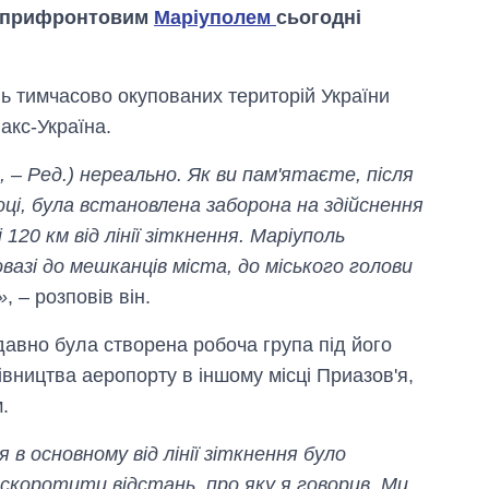
з прифронтовим
Маріуполем
сьогодні
ань тимчасово окупованих територій України
акс-Україна.
, – Ред.) нереально. Як ви пам'ятаєте, після
ці, була встановлена ​​заборона на здійснення
120 км від лінії зіткнення. Маріуполь
овазі до мешканців міста, до міського голови
»
, – розповів він.
давно була створена робоча група під його
вництва аеропорту в іншому місці Приазов'я,
Як змінився
.
бюджет
Міністерства
в основному від лінії зіткнення було
оборони за 13
років війни з
скоротити відстань, про яку я говорив. Ми