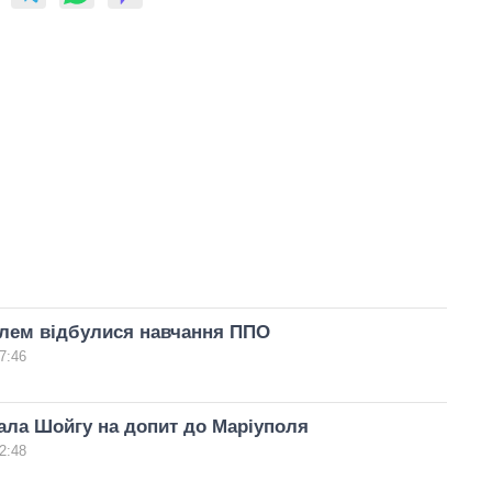
олем відбулися навчання ППО
7:46
ала Шойгу на допит до Маріуполя
2:48