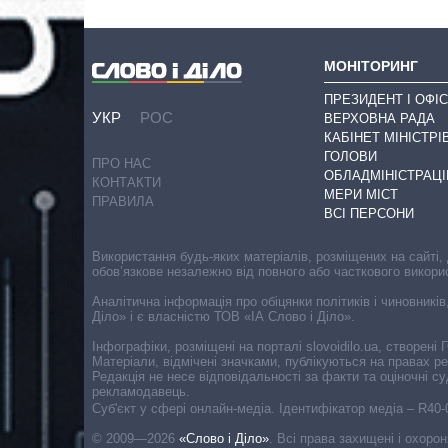
МОНІТОРИНГ
ПРЕЗИДЕНТ І ОФІС
УКР
РОС
ВЕРХОВНА РАДА
КАБІНЕТ МІНІСТРІ
ГОЛОВИ
ПРО НАС
ОБЛАДМІНІСТРАЦІ
КОНТАКТИ
МЕРИ МІСТ
ПРАВИЛА
ВСІ ПЕРСОНИ
Використання будь-яких матеріалів, розміщених на сайті,
обов’язкове незалежно від повного або часткового викори
Аналітична інформація про обіцянки політиків і чиновників
Діло» і є власністю ТОВ «ІА Слово і Діло».
Інфографіки, розміщені на порталі slovoidilo.ua, створен
Матеріали, відмічені значками, публікуються на правах р
Редакція не несе відповідальності за факти та оціночні 
рекламодавець.
Cуб'єкт у сфері онлайн-медіа. Ідентифікатор медіа – R40
© 2009—2026
«Слово і Діло»
.
Всі права захищені і охоро