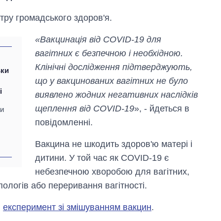
тру громадського здоров'я.
«Вакцинація від COVID-19 для
вагітних є безпечною і необхідною.
Клінічні дослідження підтверджують,
ьки
що у вакцинованих вагітних не було
і
виявлено жодних негативних наслідків
щеплення від COVID-19
», - йдеться в
ни
повідомленні.
Вакцина не шкодить здоров'ю матері і
дитини. У той час як COVID-19 є
Скільки картоплі
небезпечною хворобою для вагітних,
вирощували в
ологів або переривання вагітності.
Україні до і під час
великої війни
и
експеримент зі змішуванням вакцин
.