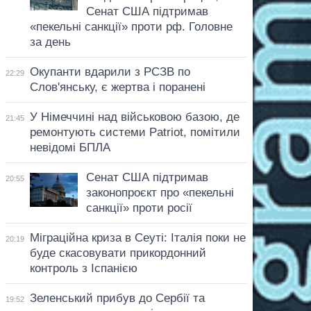
Сенат США підтримав
«пекельні санкції» проти рф. Головне
за день
Окупанти вдарили з РСЗВ по
22:29
Слов'янську, є жертва і поранені
У Німеччині над військовою базою, де
21:45
ремонтують системи Patriot, помітили
невідомі БПЛА
Сенат США підтримав
20:55
законопроєкт про «пекельні
санкції» проти росії
Міграційна криза в Сеуті: Італія поки не
20:19
буде скасовувати прикордонний
контроль з Іспанією
Зеленський прибув до Сербії та
19:52