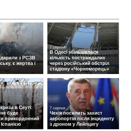
7 серпня
В Одесі збільшилася
вдарили з РСЗВ
кількість постраждалих
ьку, є жертва і
через російський обстріл
стадіону «Чорноморець»
криза в Сеуті:
7 серпня
 не буде
Чехія посилить захист
ти прикордонний
аеропортів після інциденту
 Іспанією
з дроном у Лейпцигу