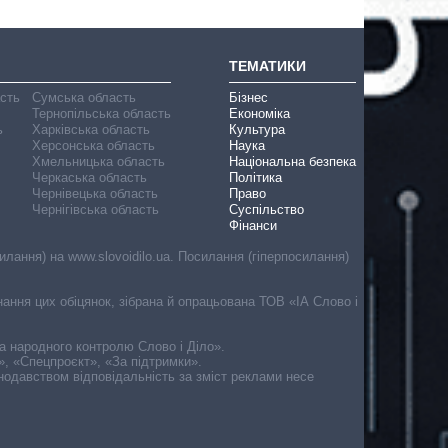
ТЕМАТИКИ
асть
Сумська область
Бізнес
Тернопільська область
Економіка
ь
Харківська область
Культура
Херсонська область
Наука
Хмельницька область
Національна безпека
Черкаська область
Політика
Чернівецька область
Право
Чернігівська область
Суспільство
Фінанси
лання) на www.slovoidilo.ua. Посилання (гіперпосилання)
онання цих обіцянок, зібрана й опрацьована ТОВ «ІА Слово і
ма народного контролю Слово і Діло».
», «Спецпроєкт», «За підтримки».
онодавством відповідальність за зміст реклами несе