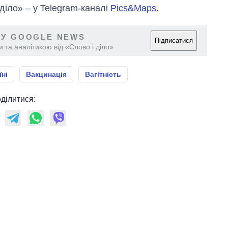
 діло» – у Telegram-каналі
Pics&Maps
.
 У GOOGLE NEWS
Підписатися
 та аналітикою від «Слово і діло»
їні
Вакцинація
Вагітність
ділитися: