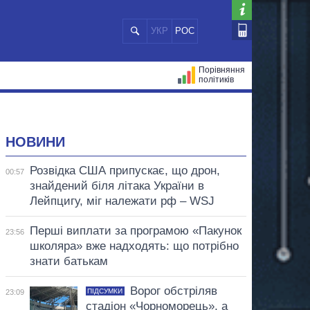
УКР
РОС
Порівняння
політиків
ЦІЙ
МЕРИ МІСТ
ВСІ ПЕРСОНИ
НОВИНИ
Розвідка США припускає, що дрон,
00:57
знайдений біля літака України в
Лейпцигу, міг належати рф – WSJ
Перші виплати за програмою «Пакунок
23:56
школяра» вже надходять: що потрібно
знати батькам
Ворог обстріляв
ПІДСУМКИ
23:09
стадіон «Чорноморець», а