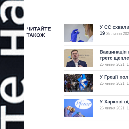
У ЄС схвали
ЧИТАЙТЕ
19
25 липня 202
ТАКОЖ
Вакцинація 
третє щепл
25 липня 2021, 1
У Греції пол
25 липня 2021, 1
У Харкові в
26 липня 2021, 1