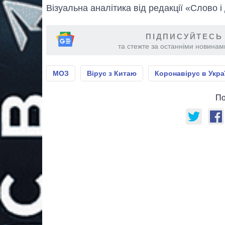
Візуальна аналітика від редакції «Слово і
ПІДПИСУЙТЕСЬ
та стежте за останніми новинами
МОЗ
Вірус з Китаю
Коронавірус в Укра
По