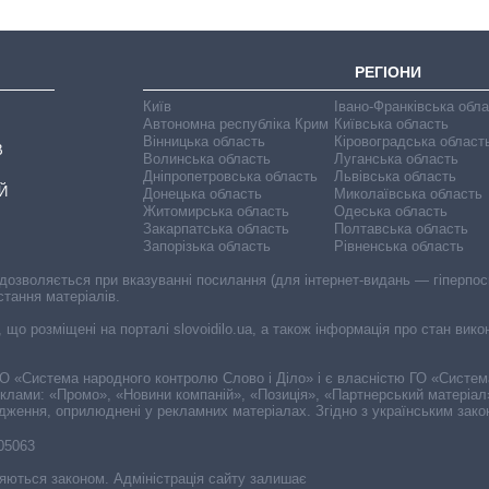
РЕГІОНИ
Київ
Івано-Франківська обл
Автономна республіка Крим
Київська область
Вінницька область
Кіровоградська област
В
Волинська область
Луганська область
Дніпропетровська область
Львівська область
Й
Донецька область
Миколаївська область
Житомирська область
Одеська область
Закарпатська область
Полтавська область
Запорізька область
Рівненська область
 дозволяється при вказуванні посилання (для інтернет-видань — гіперпоси
стання матеріалів.
, що розміщені на порталі slovoidilo.ua, а також інформація про стан вик
і ГО «Система народного контролю Слово і Діло» і є власністю ГО «Систе
еклами: «Промо», «Новини компаній», «Позиція», «Партнерський матеріал
судження, оприлюднені у рекламних матеріалах. Згідно з українським зак
-05063
няються законом. Адміністрація сайту залишає