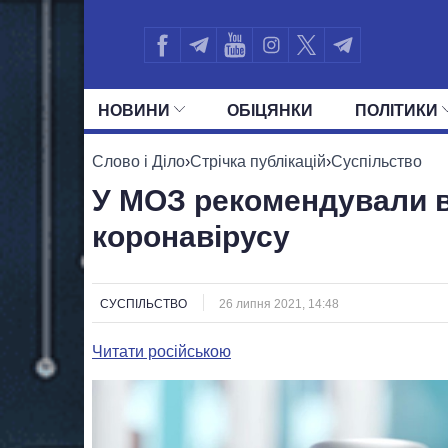
НОВИНИ
ОБIЦЯНКИ
ПОЛIТИКИ
УСІ ПОЛІТИКИ
ПРЕЗИДЕНТ І ОФ
Слово і Діло
›
Стрічка публікацій
›
Суспільство
У МОЗ рекомендували в
коронавірусу
СУСПІЛЬСТВО
26 липня 2021, 14:48
Читати російською