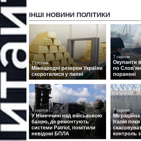
ІНШІ НОВИНИ ПОЛІТИКИ
7 серпня
Окупанти 
7 серпня
Міжнародні резерви України
по Слов'янс
скоротилися у липні
поранені
7 серпня
7 серпня
У Німеччині над військовою
Міграційна 
базою, де ремонтують
Італія поки
системи Patriot, помітили
скасовува
невідомі БПЛА
контроль з