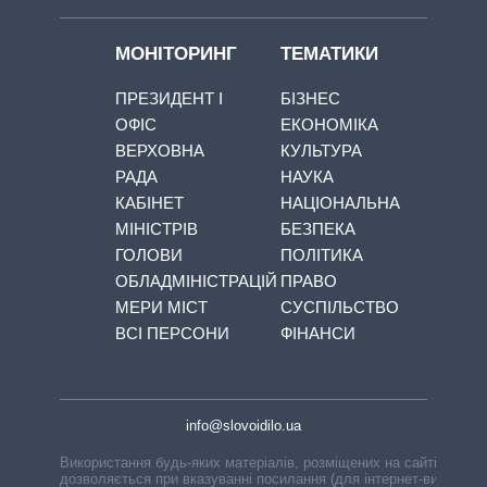
МОНІТОРИНГ
ТЕМАТИКИ
ПРЕЗИДЕНТ І
БІЗНЕС
ОФІС
ЕКОНОМІКА
ВЕРХОВНА
КУЛЬТУРА
РАДА
НАУКА
КАБІНЕТ
НАЦІОНАЛЬНА
МІНІСТРІВ
БЕЗПЕКА
ГОЛОВИ
ПОЛІТИКА
ОБЛАДМІНІСТРАЦІЙ
ПРАВО
МЕРИ МІСТ
СУСПІЛЬСТВО
ВСІ ПЕРСОНИ
ФІНАНСИ
info@slovoidilo.ua
Використання будь-яких матеріалів, розміщених на сайті,
дозволяється при вказуванні посилання (для інтернет-видань