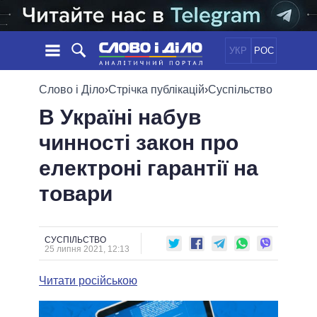
УКР
РОС
НОВИНИ
Слово і Діло
›
Стрічка публікацій
›
Суспільство
В Україні набув
ОБIЦЯНКИ
СТРІЧКА
ПОЛІТИКА
чинності закон про
ПОДІЇ
ЕКОНОМІКА
ПОЛIТИКИ
електроні гарантії на
СТАТТІ
СУСПІЛЬСТВО
ІНФОГРАФІКА
ДУМКИ
СВІТ
УСІ ПОЛІТИКИ
товари
ОГЛЯДИ
ПРЕЗИДЕНТ І ОФІС
ВІДЕО
ДАЙДЖЕСТИ
ВЕРХОВНА РАДА
СУСПІЛЬСТВО
ПІДТРИМАТИ
КАБІНЕТ МІНІСТРІВ
25 липня 2021, 12:13
ГОЛОВИ ОБЛАДМІНІСТРАЦІЙ
ПОРІВНЯННЯ ПОЛІТИКІВ
Читати російською
МЕРИ МІСТ
ВСІ ПЕРСОНИ