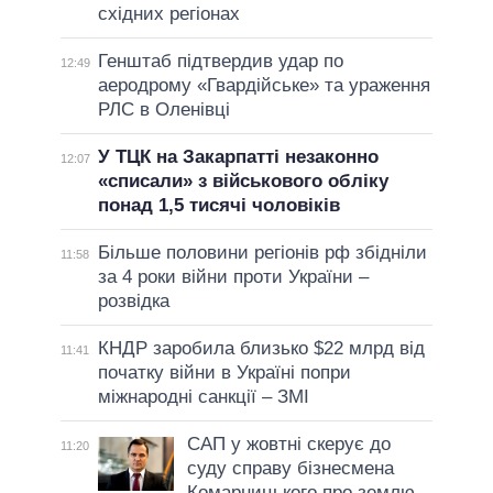
східних регіонах
Генштаб підтвердив удар по
12:49
аеродрому «Гвардійське» та ураження
РЛС в Оленівці
У ТЦК на Закарпатті незаконно
12:07
«списали» з військового обліку
понад 1,5 тисячі чоловіків
Більше половини регіонів рф збідніли
11:58
за 4 роки війни проти України –
розвідка
КНДР заробила близько $22 млрд від
11:41
початку війни в Україні попри
міжнародні санкції – ЗМІ
САП у жовтні скерує до
11:20
суду справу бізнесмена
Комарницького про землю