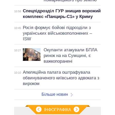
Спецпідрозділ ГУР знищив ворожий
10:58
комплекс «Панцирь-С1» у Криму
Росія формує бойові підрозділи з
10:45
українських військовополонених –
ISW
Окупанти атакували БПЛА
10:27
ринок на на Сумщині, є
важкопоранені
Апеляційна палата оштрафувала
10:10
обвинуваченого київського адвоката з
вироком
Більше новин
ІНФОГРАФІКА