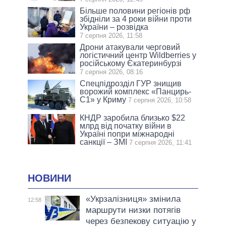
Більше половини регіонів рф
збідніли за 4 роки війни проти
України – розвідка
7 серпня 2026, 11:58
Дрони атакували черговий
логістичний центр Wildberries у
російському Єкатеринбурзі
7 серпня 2026, 08:16
Спецпідрозділ ГУР знищив
ворожий комплекс «Панцирь-
С1» у Криму
7 серпня 2026, 10:58
КНДР заробила близько $22
млрд від початку війни в
Україні попри міжнародні
санкції – ЗМІ
7 серпня 2026, 11:41
НОВИНИ
«Укрзалізниця» змінила
12:58
маршрути низки потягів
через безпекову ситуацію у