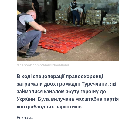
facebook.com/VenediktovaIryna
В ході спецоперації правоохоронці
затримали двох громадян Туреччини, які
займалися каналом збуту героїну до
України. Була вилучена масштабна партія
контрабандних наркотиків.