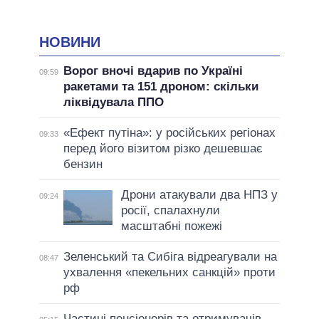
НОВИНИ
Ворог вночі вдарив по Україні
09:59
ракетами та 151 дроном: скільки
ліквідувала ППО
«Ефект путіна»: у російських регіонах
09:33
перед його візитом різко дешевшає
бензин
Дрони атакували два НПЗ у
09:24
росії, спалахнули
масштабні пожежі
Зеленський та Сибіга відреагували на
08:47
ухвалення «пекельних санкцій» проти
рф
Частині пенсіонерів та отримувачів