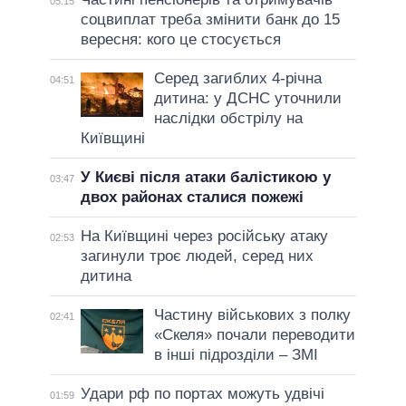
05:15
соцвиплат треба змінити банк до 15
вересня: кого це стосується
Серед загиблих 4-річна
04:51
дитина: у ДСНС уточнили
наслідки обстрілу на
Київщині
У Києві після атаки балістикою у
03:47
двох районах сталися пожежі
На Київщині через російську атаку
02:53
загинули троє людей, серед них
дитина
Частину військових з полку
02:41
«Скеля» почали переводити
в інші підрозділи – ЗМІ
Удари рф по портах можуть удвічі
01:59