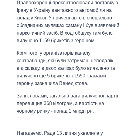
Правоохоронці проконтролювали поставку з
Ірану в Україну вантажного автомобіля на
склад у Києві. У причепі авто в спеціально
обладнаних муляжах саману і був виявлений
наркотичний засіб. В ході обшуку там було
вилучено 1159 брикетів з героїном.
Крім того, у організаторів каналу
контрабанди, які були затримані неподалік
від складу, в двох валізах було виявлено та
вилучено ще 5 брикетів з 1550 грамами
героїну, зазначила Венедіктова.
За її словами, загальна вага вилученої партії
перевищив 368 кілограм, а вартість на
чорному ринку - понад 1 млрд грн.
Нагадаємо, Рада 13 липня ухвалила у