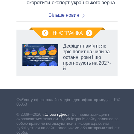
скоротити експорт українського зерна
Більше новин
ІНФОГРАФІКА
Дефіцит пам’яті: як
раїні
зріс попит на чипи за
ої
останні роки і що
прогнозують на 2027-
й
Cуб'єкт у сфері онлайн-медіа. Ідентифікатор медіа – R40-
05063
© 2009—2026
«Слово і Діло»
.
Всі права захищені і
охороняються законом. Адміністрація сайту залишає за
собою право не погоджуватися з інформацією, яка
публікується на сайті, власниками або авторами якої є треті
особи.