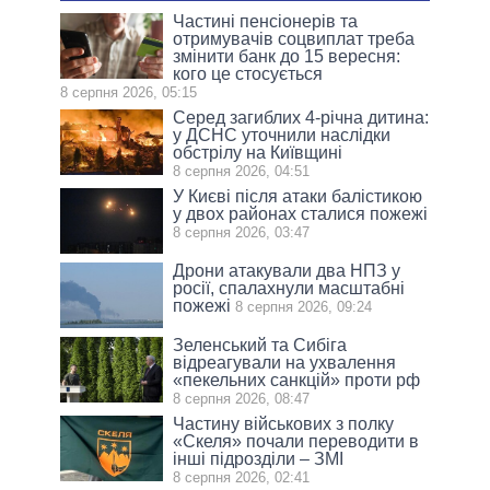
Частині пенсіонерів та
отримувачів соцвиплат треба
змінити банк до 15 вересня:
кого це стосується
8 серпня 2026, 05:15
Серед загиблих 4-річна дитина:
у ДСНС уточнили наслідки
обстрілу на Київщині
8 серпня 2026, 04:51
У Києві після атаки балістикою
у двох районах сталися пожежі
8 серпня 2026, 03:47
Дрони атакували два НПЗ у
росії, спалахнули масштабні
пожежі
8 серпня 2026, 09:24
Зеленський та Сибіга
відреагували на ухвалення
«пекельних санкцій» проти рф
8 серпня 2026, 08:47
Частину військових з полку
«Скеля» почали переводити в
інші підрозділи – ЗМІ
8 серпня 2026, 02:41