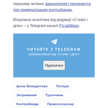
першому читанні
законопроект президента
про криміналізацію контрабанди.
Візуальна аналітика від редакції «Слово і
діло» – у Telegram-каналі
Pics&Maps
.
ЧИТАЙТЕ У TELEGRAM
найважливіше від «Слово і діло»
Підписатися
Ірина Венедіктова
Поліція
Затримання
Туреччина
Контрабанда
Правоохоронці