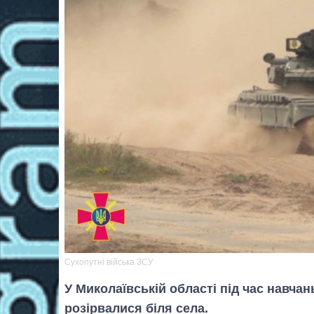
Сухопутні війська ЗСУ
У Миколаївській області під час навчан
розірвалися біля села.