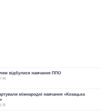
олем відбулися навчання ППО
7:46
тартували міжнародні навчання «Козацька
»
1:35