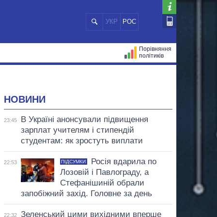
УКР
РОС
Порівняння
політиків
ЦІЙ
МЕРИ МІСТ
ВСІ ПЕРСОНИ
НОВИНИ
В Україні анонсували підвищення
23:45
зарплат учителям і стипендій
студентам: як зростуть виплати
Росія вдарила по
ПІДСУМКИ
22:53
Лозовій і Павлограду, а
Стефанішиній обрали
запобіжний захід. Головне за день
Зеленський цими вихідними вперше
22:32