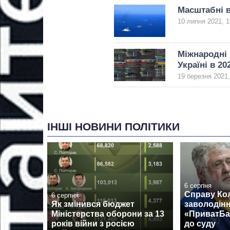
Масштабні в
10 липня 2021, 1
Міжнародні 
Україні в 20
19 березня 2021,
ІНШІ НОВИНИ ПОЛІТИКИ
6 серпня
Справу Ко
6 серпня
Як змінився бюджет
заволодін
Міністерства оборони за 13
«ПриватБа
років війни з росією
до суду