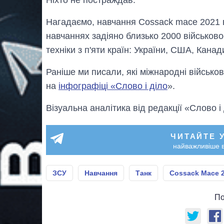
Нагадаємо, навчання Cossack mace 2021 ві
навчаннях задіяно близько 2000 військово
техніки з п'яти країн: України, США, Канад
Раніше ми писали, які міжнародні військов
на
інфографіці «Слово і діло
».
Візуальна аналітика від редакції «Слово і
ЧИТАЙТЕ 
найважливіше в
ЗСУ
Навчання
Танк
Cossack Mace 
По