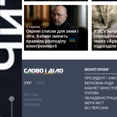
6 серпня
6 серпня
Окремі списки для зими і
У ЗСУ запу
літа: Кабмін змінить
спрощених
правила розподілу
через «Армі
електроенергії
підрозділи
МОНІТОРИНГ
ПРЕЗИДЕНТ І ОФІС
УКР
РОС
ВЕРХОВНА РАДА
КАБІНЕТ МІНІСТРІ
ГОЛОВИ
ПРО НАС
ОБЛАДМІНІСТРАЦІ
КОНТАКТИ
МЕРИ МІСТ
ПРАВИЛА
ВСІ ПЕРСОНИ