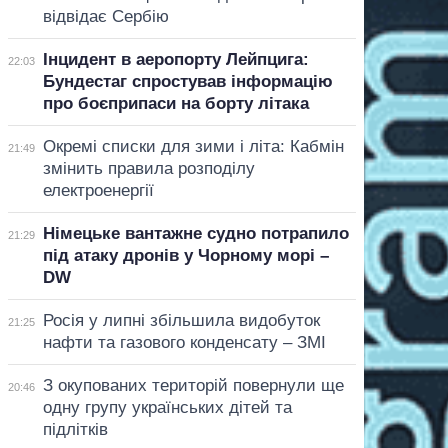
відвідає Сербію
Інцидент в аеропорту Лейпцига:
22:03
Бундестаг спростував інформацію
про боєприпаси на борту літака
Окремі списки для зими і літа: Кабмін
21:49
змінить правила розподілу
електроенергії
Німецьке вантажне судно потрапило
21:29
під атаку дронів у Чорному морі –
DW
Росія у липні збільшила видобуток
21:25
нафти та газового конденсату – ЗМІ
З окупованих територій повернули ще
20:46
одну групу українських дітей та
підлітків