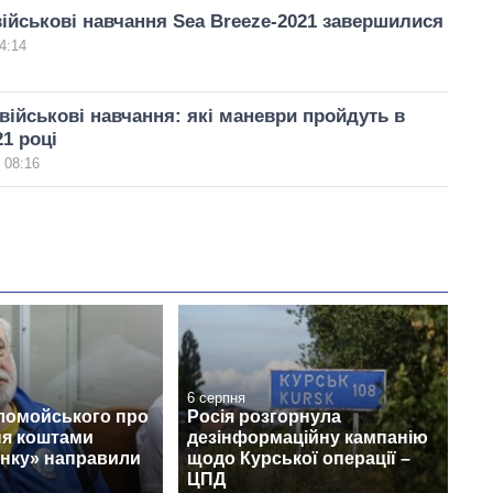
ійськові навчання Sea Breeze-2021 завершилися
4:14
військові навчання: які маневри пройдуть в
21 році
 08:16
6 серпня
ломойського про
Росія розгорнула
ня коштами
дезінформаційну кампанію
нку» направили
щодо Курської операції –
ЦПД