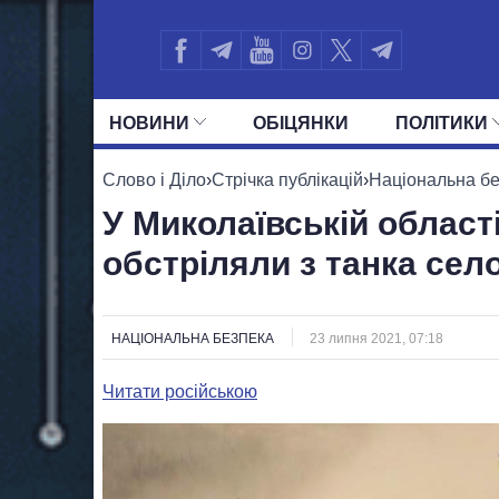
НОВИНИ
ОБIЦЯНКИ
ПОЛIТИКИ
УСІ ПОЛІТИКИ
ПРЕЗИДЕНТ І ОФ
Слово і Діло
›
Стрічка публікацій
›
Національна б
У Миколаївській області
обстріляли з танка сел
НАЦІОНАЛЬНА БЕЗПЕКА
23 липня 2021, 07:18
Читати російською