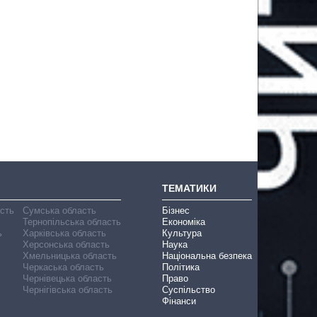
ТЕМАТИКИ
асть
Сумська область
Бізнес
Тернопільська область
Економіка
ь
Харківська область
Культура
Херсонська область
Наука
Хмельницька область
Національна безпека
Черкаська область
Політика
Чернівецька область
Право
Чернігівська область
Суспільство
Фінанси