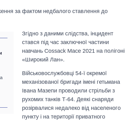
ження за фактом недбалого ставлення до
Згідно з даними слідства, інцидент
стався під час заключної частини
навчань Cossack Mace 2021 на полігоні
и
«Широкий Лан».
Військовослужбовці 54-ї окремої
за
механізованої бригади імені гетьмана
Івана Мазепи проводили стрільби з
рухомих танків Т-64. Деякі снаряди
Як змінився
розірвалися недалеко від населеного
бюджет
пункту і на території приватного
Міністерства
оборони за 13
років війни з
росією