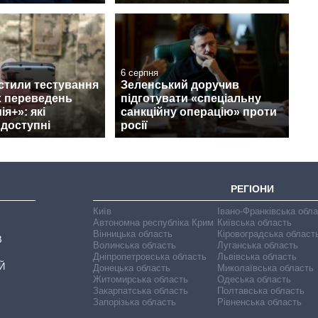
6 серпня
стили тестування
Зеленський доручив
 переведень
підготувати «спеціальну
я+»: які
санкційну операцію» проти
 доступні
росії
РЕГІОНИ
Київ
Івано-Франківська обл
Автономна республіка Крим
Київська область
Вінницька область
Кіровоградська област
В
Волинська область
Луганська область
Дніпропетровська область
Львівська область
Й
Донецька область
Миколаївська область
Житомирська область
Одеська область
Закарпатська область
Полтавська область
Запорізька область
Рівненська область