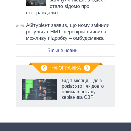
стало відомо про
постраждалих
Абітурієнт заявив, що йому змінили
04:59
результат НМТ: перевірка виявила
можливу підробку – омбудсменка
Більше новин
ІНФОГРАФІКА
Від 1 місяця – до 5
ть
років: хто і як довго
обіймав посаду
керівника СЗР