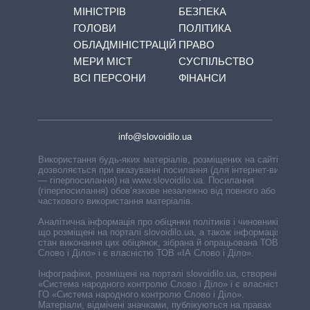
МІНІСТРІВ
БЕЗПЕКА
ГОЛОВИ
ПОЛІТИКА
ОБЛАДМІНІСТРАЦІЙ
ПРАВО
МЕРИ МІСТ
СУСПІЛЬСТВО
ВСІ ПЕРСОНИ
ФІНАНСИ
info@slovoidilo.ua
Використання будь-яких матеріалів, розміщених на сайті,
дозволяється при вказуванні посилання (для інтернет-видань
— гіперпосилання) на www.slovoidilo.ua. Посилання
(гіперпосилання) обов’язкове незалежно від повного або
часткового використання матеріалів.
Аналітична інформація про обіцянки політиків і чиновників,
що розміщені на порталі slovoidilo.ua, а також інформація про
стан виконання цих обіцянок, зібрана й опрацьована ТОВ «ІА
Слово і Діло» і є власністю ТОВ «ІА Слово і Діло».
Інфографіки, розміщені на порталі slovoidilo.ua, створені ГО
«Система народного контролю Слово і Діло» і є власністю
ГО «Система народного контролю Слово і Діло».
Матеріали, відмічені значками, публікуються на правах