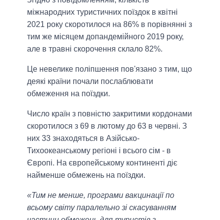
міжнародних туристичних поїздок в квітні
2021 року скоротилося на 86% в порівнянні з
тим же місяцем допандемійного 2019 року,
але в травні скорочення склало 82%.
Це невелике поліпшення пов'язано з тим, що
деякі країни почали послаблювати
обмеження на поїздки.
Число країн з повністю закритими кордонами
скоротилося з 69 в лютому до 63 в червні. З
них 33 знаходяться в Азійсько-
Тихоокеанському регіоні і всього сім - в
Європі. На європейському континенті діє
найменше обмежень на поїздки.
«Тим не менше, програми вакцинації по
всьому світу паралельно зі скасуванням
частини обмежень для туристів з