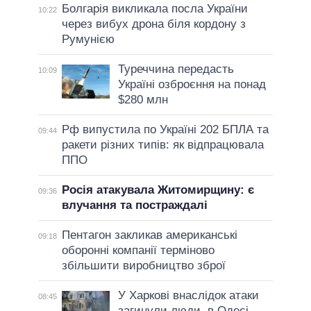
Болгарія викликала посла України
10:22
через вибух дрона біля кордону з
Румунією
Туреччина передасть
10:09
Україні озброєння на понад
$280 млн
Рф випустила по Україні 202 БПЛА та
09:44
ракети різних типів: як відпрацювала
ППО
Росія атакувала Житомирщину: є
09:36
влучання та постраждалі
Пентагон закликав американські
09:18
оборонні компанії терміново
збільшити виробництво зброї
У Харкові внаслідок атаки
08:45
загинули люди, в Одесі