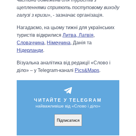
щепленнями сприяють поступовому виходу
галузі з кризи»
, - зазначає організація.
Нагадаємо, на цьому тижні для українських
туристів відкрилися
Литва, Латвія
,
Словаччина
,
Німеччина
, Данія та
Нідерланди
.
Візуальна аналітика від редакції «Слово і
діло» – у Telegram-каналі
Pics&Maps
.
ЧИТАЙТЕ У TELEGRAM
найважливіше від «Слово і діло»
Підписатися