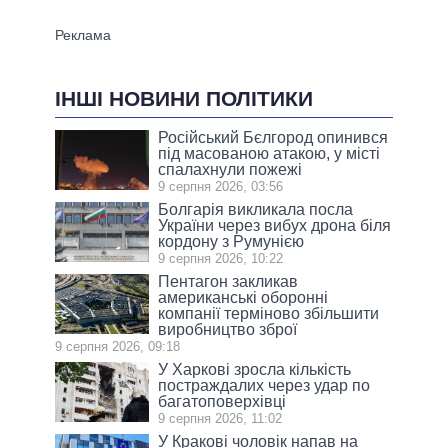
ІНШІ НОВИНИ ПОЛІТИКИ
Російський Бєлгород опинився
під масованою атакою, у місті
спалахнули пожежі
9 серпня 2026, 03:56
Болгарія викликала посла
України через вибух дрона біля
кордону з Румунією
9 серпня 2026, 10:22
Пентагон закликав
американські оборонні
компанії терміново збільшити
виробництво зброї
9 серпня 2026, 09:18
У Харкові зросла кількість
постраждалих через удар по
багатоповерхівці
9 серпня 2026, 11:02
У Кракові чоловік напав на