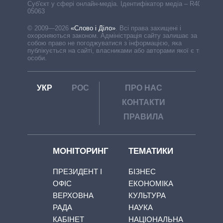
Cуб'єкт у сфері онлайн-медіа. Ідентифікатор медіа – R40-
05063
© 2009—2026
«Слово і Діло»
.
Всі права захищені і
охороняються законом. Адміністрація сайту залишає за
собою право не погоджуватися з інформацією, яка
публікується на сайті, власниками або авторами якої є треті
особи.
УКР
РОС
ПРО НАС
КОНТАКТИ
ПРАВИЛА
МОНІТОРИНГ
ТЕМАТИКИ
ПРЕЗИДЕНТ І
БІЗНЕС
ОФІС
ЕКОНОМІКА
ВЕРХОВНА
КУЛЬТУРА
РАДА
НАУКА
КАБІНЕТ
НАЦІОНАЛЬНА