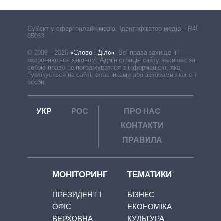
Cуб'єкт у сфері онлайн-медіа. Ідентифікатор медіа – R40-
05063
© 2009—2026
«Слово і Діло»
.
Всі права захищені і
охороняються законом. Адміністрація сайту залишає за
собою право не погоджуватися з інформацією, яка
публікується на сайті, власниками або авторами якої є треті
особи.
УКР
РОС
ПРО НАС
КОНТАКТИ
ПРАВИЛА
МОНІТОРИНГ
ТЕМАТИКИ
ПРЕЗИДЕНТ І
БІЗНЕС
ОФІС
ЕКОНОМІКА
ВЕРХОВНА
КУЛЬТУРА