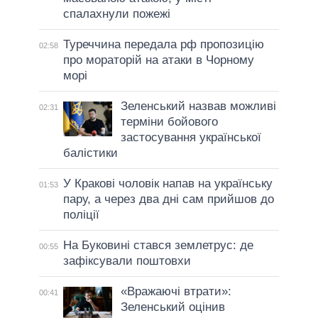
спалахнули пожежі
Туреччина передала рф пропозицію
02:58
про мораторій на атаки в Чорному
морі
Зеленський назвав можливі
02:31
терміни бойового
застосування української
балістики
У Кракові чоловік напав на українську
01:53
пару, а через два дні сам прийшов до
поліції
На Буковині стався землетрус: де
00:55
зафіксували поштовхи
«Вражаючі втрати»:
00:41
Зеленський оцінив