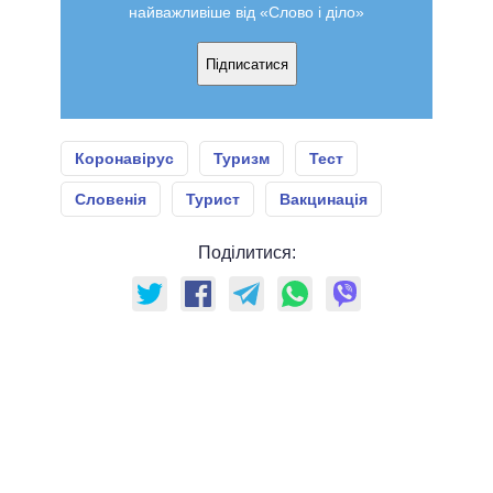
найважливіше від «Слово і діло»
Підписатися
Коронавірус
Туризм
Тест
Словенія
Турист
Вакцинація
Поділитися: