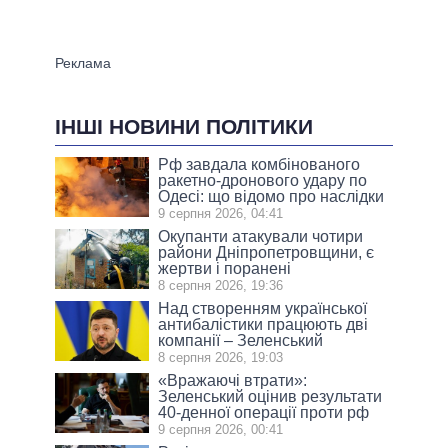
ІНШІ НОВИНИ ПОЛІТИКИ
Рф завдала комбінованого
ракетно-дронового удару по
Одесі: що відомо про наслідки
9 серпня 2026, 04:41
Окупанти атакували чотири
райони Дніпропетровщини, є
жертви і поранені
8 серпня 2026, 19:36
Над створенням української
антибалістики працюють дві
компанії – Зеленський
8 серпня 2026, 19:03
«Вражаючі втрати»:
Зеленський оцінив результати
40-денної операції проти рф
9 серпня 2026, 00:41