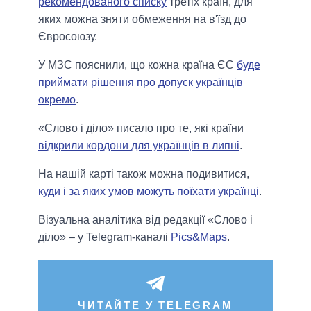
рекомендованого списку
третіх країн, для
яких можна зняти обмеження на в'їзд до
Євросоюзу.
У МЗС пояснили, що кожна країна ЄС
буде
приймати рішення про допуск українців
окремо
.
«Слово і діло» писало про те, які країни
відкрили кордони для українців в липні
.
На нашій карті також можна подивитися,
куди і за яких умов можуть поїхати українці
.
Візуальна аналітика від редакції «Слово і
діло» – у Telegram-каналі
Pics&Maps
.
ЧИТАЙТЕ У TELEGRAM