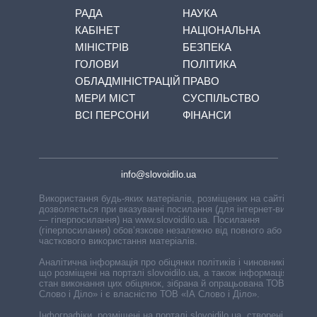
РАДА
НАУКА
КАБІНЕТ
НАЦІОНАЛЬНА
МІНІСТРІВ
БЕЗПЕКА
ГОЛОВИ
ПОЛІТИКА
ОБЛАДМІНІСТРАЦІЙ
ПРАВО
МЕРИ МІСТ
СУСПІЛЬСТВО
ВСІ ПЕРСОНИ
ФІНАНСИ
info@slovoidilo.ua
Використання будь-яких матеріалів, розміщених на сайті,
дозволяється при вказуванні посилання (для інтернет-видань
— гіперпосилання) на www.slovoidilo.ua. Посилання
(гіперпосилання) обов’язкове незалежно від повного або
часткового використання матеріалів.
Аналітична інформація про обіцянки політиків і чиновників,
що розміщені на порталі slovoidilo.ua, а також інформація про
стан виконання цих обіцянок, зібрана й опрацьована ТОВ «ІА
Слово і Діло» і є власністю ТОВ «ІА Слово і Діло».
Інфографіки, розміщені на порталі slovoidilo.ua, створені ГО