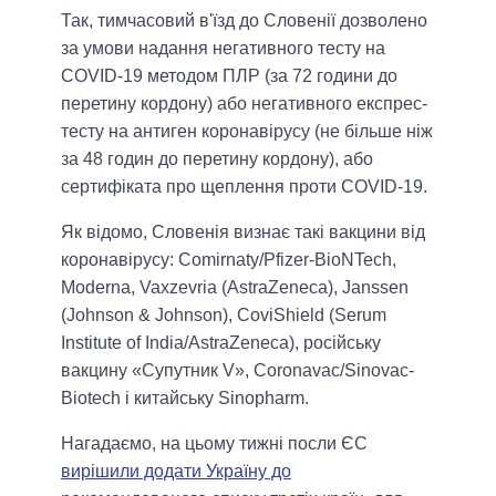
Так, тимчасовий в'їзд до Словенії дозволено
за умови надання негативного тесту на
COVID-19 методом ПЛР (за 72 години до
перетину кордону) або негативного експрес-
тесту на антиген коронавірусу (не більше ніж
за 48 годин до перетину кордону), або
сертифіката про щеплення проти COVID-19.
Як відомо, Словенія визнає такі вакцини від
коронавірусу: Comirnaty/Pfizer-BioNTech,
Moderna, Vaxzevria (AstraZeneca), Janssen
(Johnson & Johnson), CoviShield (Serum
Institute of India/AstraZeneca), російську
вакцину «Супутник V», Сoronavac/Sinovac-
Biotech і китайську Sinopharm.
Нагадаємо, на цьому тижні посли ЄС
вирішили додати Україну до