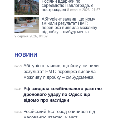
Росіяни вдарили по
середмістю Павлограда, є
постраждалі
8 серпня 2026, 21:57
Абітурієнт заявив, що йому
змінили результат НМТ:
перевірка виявила можливу
підробку – омбудсменка
9 серпня 2026, 04:59
НОВИНИ
Абітурієнт заявив, що йому змінили
04:59
результат НМТ: перевірка виявила
можливу підробку – омбудсменка
Рф завдала комбінованого ракетно-
04:41
дронового удару по Одесі: що
відомо про наслідки
Російський Бєлгород опинився під
03:56
масованою атакою, у місті