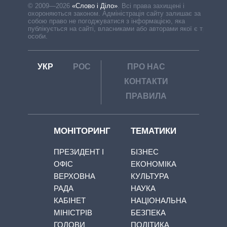
© 2009—2026
«Слово і Діло»
.
Всі права захищені і
охороняються законом. Адміністрація сайту залишає за
собою право не погоджуватися з інформацією, яка
публікується на сайті, власниками або авторами якої є треті
особи.
УКР
РОС
ПРО НАС
КОНТАКТИ
ПРАВИЛА
МОНІТОРИНГ
ТЕМАТИКИ
ПРЕЗИДЕНТ І
БІЗНЕС
ОФІС
ЕКОНОМІКА
ВЕРХОВНА
КУЛЬТУРА
РАДА
НАУКА
КАБІНЕТ
НАЦІОНАЛЬНА
МІНІСТРІВ
БЕЗПЕКА
ГОЛОВИ
ПОЛІТИКА