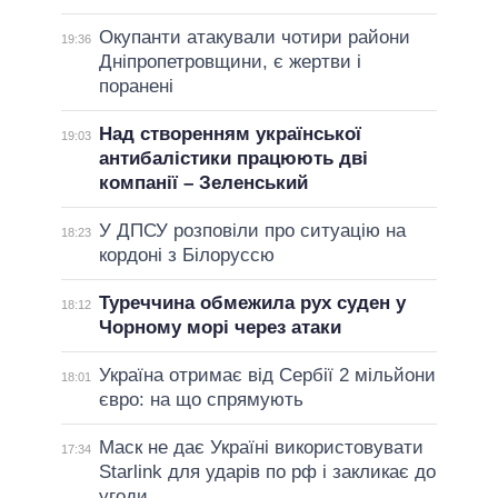
Окупанти атакували чотири райони
19:36
Дніпропетровщини, є жертви і
поранені
Над створенням української
19:03
антибалістики працюють дві
компанії – Зеленський
У ДПСУ розповіли про ситуацію на
18:23
кордоні з Білоруссю
Туреччина обмежила рух суден у
18:12
Чорному морі через атаки
Україна отримає від Сербії 2 мільйони
18:01
євро: на що спрямують
Маск не дає Україні використовувати
17:34
Starlink для ударів по рф і закликає до
угоди