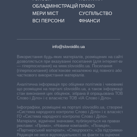
ОБЛАДМІНІСТРАЦІЙ
ПРАВО
МЕРИ МІСТ
СУСПІЛЬСТВО
ВСІ ПЕРСОНИ
ФІНАНСИ
info@slovoidilo.ua
Використання будь-яких матеріалів, розміщених на сайті,
дозволяється при вказуванні посилання (для інтернет-видань
— гіперпосилання) на www.slovoidilo.ua. Посилання
(гіперпосилання) обов’язкове незалежно від повного або
часткового використання матеріалів.
Аналітична інформація про обіцянки політиків і чиновників,
що розміщені на порталі slovoidilo.ua, а також інформація про
стан виконання цих обіцянок, зібрана й опрацьована ТОВ «ІА
Слово і Діло» і є власністю ТОВ «ІА Слово і Діло».
Інфографіки, розміщені на порталі slovoidilo.ua, створені ГО
«Система народного контролю Слово і Діло» і є власністю
ГО «Система народного контролю Слово і Діло».
Матеріали, відмічені значками, публікуються на правах
реклами: «Промо», «Новини компаній», «Позиція»,
«Партнерський матеріал», «Спецпроєкт», «За підтримки».
Редакція не несе відповідальності за факти та оціночні