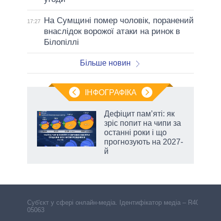
На Сумщині помер чоловік, поранений
17:27
внаслідок ворожої атаки на ринок в
Білопіллі
Більше новин
ІНФОГРАФІКА
жет
Дефіцит пам’яті: як
зріс попит на чипи за
ків
останні роки і що
прогнозують на 2027-
й
Cуб'єкт у сфері онлайн-медіа. Ідентифікатор медіа – R40-
05063