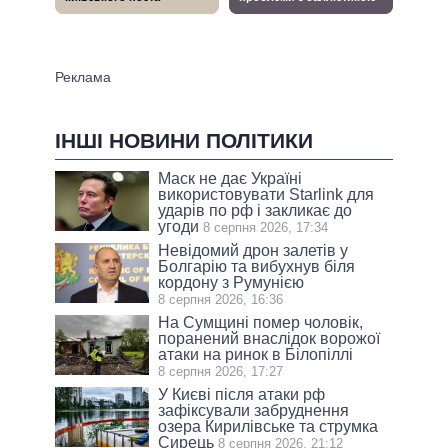
ІНШІ НОВИНИ ПОЛІТИКИ
Маск не дає Україні
використовувати Starlink для
ударів по рф і закликає до
угоди
8 серпня 2026, 17:34
Невідомий дрон залетів у
Болгарію та вибухнув біля
кордону з Румунією
8 серпня 2026, 16:36
На Сумщині помер чоловік,
поранений внаслідок ворожої
атаки на ринок в Білопіллі
8 серпня 2026, 17:27
У Києві після атаки рф
зафіксували забруднення
озера Кирилівське та струмка
Сирець
8 серпня 2026, 21:12