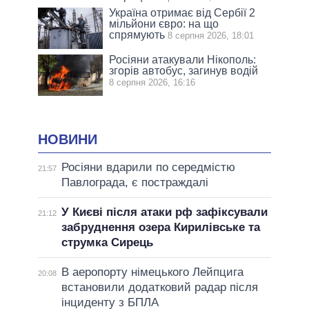
Україна отримає від Сербії 2
мільйони євро: на що
спрямують
8 серпня 2026, 18:01
Росіяни атакували Нікополь:
згорів автобус, загинув водій
8 серпня 2026, 16:16
НОВИНИ
Росіяни вдарили по середмістю
21:57
Павлограда, є постраждалі
У Києві після атаки рф зафіксували
21:12
забруднення озера Кирилівське та
струмка Сирець
В аеропорту німецького Лейпцига
20:08
встановили додатковий радар після
інциденту з БПЛА