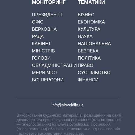
МОНІТОРИНГ
ТЕМАТИКИ
ПРЕЗИДЕНТ І
БІЗНЕС
ОФІС
ЕКОНОМІКА
ВЕРХОВНА
КУЛЬТУРА
РАДА
НАУКА
КАБІНЕТ
НАЦІОНАЛЬНА
МІНІСТРІВ
БЕЗПЕКА
ГОЛОВИ
ПОЛІТИКА
ОБЛАДМІНІСТРАЦІЙ
ПРАВО
МЕРИ МІСТ
СУСПІЛЬСТВО
ВСІ ПЕРСОНИ
ФІНАНСИ
info@slovoidilo.ua
Використання будь-яких матеріалів, розміщених на сайті,
дозволяється при вказуванні посилання (для інтернет-видань
— гіперпосилання) на www.slovoidilo.ua. Посилання
(гіперпосилання) обов’язкове незалежно від повного або
часткового використання матеріалів.