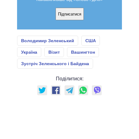
Підписатися
Володимир Зеленський
США
Україна
Візит
Вашингтон
Зустріч Зеленського і Байдена
Поділитися: