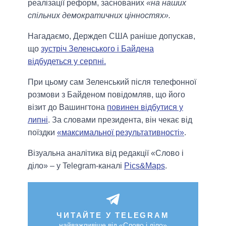
реалізації реформ, заснованих
«на наших
спільних демократичних цінностях».
Нагадаємо, Держдеп США раніше допускав,
що
зустріч Зеленського і Байдена
відбудеться у серпні.
При цьому сам Зеленський після телефонної
розмови з Байденом повідомляв, що його
візит до Вашингтона
повинен відбутися у
липні
. За словами президента, він чекає від
поїздки
«максимальної результативності»
.
Візуальна аналітика від редакції «Слово і
діло» – у Telegram-каналі
Pics&Maps
.
ЧИТАЙТЕ У TELEGRAM
найважливіше від «Слово і діло»