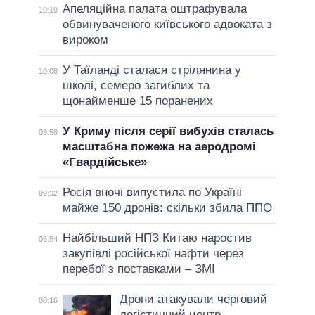
Апеляційна палата оштрафувала
10:10
обвинуваченого київського адвоката з
вироком
У Таїланді сталася стрілянина у
10:08
школі, семеро загиблих та
щонайменше 15 поранених
У Криму після серії вибухів сталась
09:58
масштабна пожежа на аеродромі
«Гвардійське»
Росія вночі випустила по Україні
09:32
майже 150 дронів: скільки збила ППО
Найбільший НПЗ Китаю наростив
08:54
закупівлі російської нафти через
перебої з поставками – ЗМІ
Дрони атакували черговий
08:16
логістичний центр