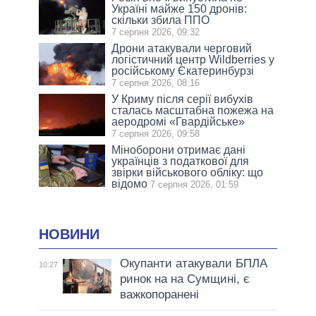
Україні майже 150 дронів:
скільки збила ППО
7 серпня 2026, 09:32
Дрони атакували черговий
логістичний центр Wildberries у
російському Єкатеринбурзі
7 серпня 2026, 08:16
У Криму після серії вибухів
сталась масштабна пожежа на
аеродромі «Гвардійське»
7 серпня 2026, 09:58
Міноборони отримає дані
українців з податкової для
звірки військового обліку: що
відомо
7 серпня 2026, 01:59
НОВИНИ
Окупанти атакували БПЛА
10:27
ринок на на Сумщині, є
важкопоранені