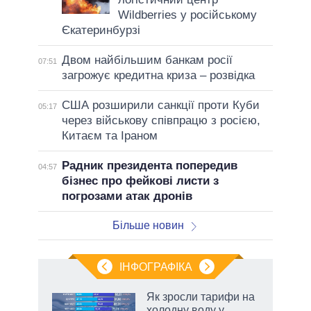
Wildberries у російському
Єкатеринбурзі
Двом найбільшим банкам росії
07:51
загрожує кредитна криза – розвідка
США розширили санкції проти Куби
05:17
через військову співпрацю з росією,
Китаєм та Іраном
Радник президента попередив
04:57
бізнес про фейкові листи з
погрозами атак дронів
Більше новин
ІНФОГРАФІКА
нтів:
Як зросли тарифи на
 і
холодну воду у