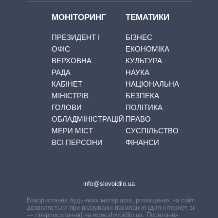
МОНІТОРИНГ
ТЕМАТИКИ
ПРЕЗИДЕНТ І
БІЗНЕС
ОФІС
ЕКОНОМІКА
ВЕРХОВНА
КУЛЬТУРА
РАДА
НАУКА
КАБІНЕТ
НАЦІОНАЛЬНА
МІНІСТРІВ
БЕЗПЕКА
ГОЛОВИ
ПОЛІТИКА
ОБЛАДМІНІСТРАЦІЙ
ПРАВО
МЕРИ МІСТ
СУСПІЛЬСТВО
ВСІ ПЕРСОНИ
ФІНАНСИ
info@slovoidilo.ua
Використання будь-яких матеріалів, розміщених на сайті,
дозволяється при вказуванні посилання (для інтернет-видань
— гіперпосилання) на www.slovoidilo.ua. Посилання