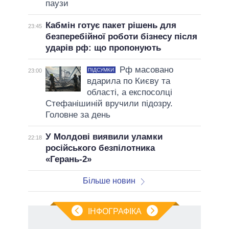
паузи
Кабмін готує пакет рішень для
23:45
безперебійної роботи бізнесу після
ударів рф: що пропонують
Рф масовано
ПІДСУМКИ
23:00
вдарила по Києву та
області, а експосолці
Стефанішиній вручили підозру.
Головне за день
У Молдові виявили уламки
22:18
російського безпілотника
«Герань-2»
Більше новин
ІНФОГРАФІКА