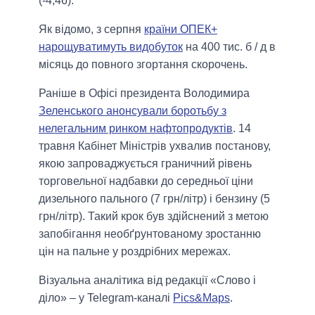
(-4,46).
Як відомо, з серпня
країни ОПЕК+
нарощуватимуть видобуток
на 400 тис. б / д в
місяць до повного згортання скорочень.
Раніше в Офісі президента Володимира
Зеленського анонсували боротьбу з
нелегальним ринком нафтопродуктів
. 14
травня Кабінет Міністрів ухвалив постанову,
якою запроваджується граничний рівень
торговельної надбавки до середньої ціни
дизельного пального (7 грн/літр) і бензину (5
грн/літр). Такий крок був здійснений з метою
запобігання необґрунтованому зростанню
цін на пальне у роздрібних мережах.
Візуальна аналітика від редакції «Слово і
діло» – у Telegram-каналі
Pics&Maps
.