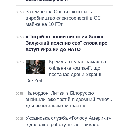
Затемнення Сонця скоротить
03:59
виробництво електроенергії в ЄС
майже на 10 ГВт
«Потрібен новий силовий блок»:
02:59
Залужний пояснив свої слова про
вступ України до НАТО
Кремль готував замах на
02:15
очільника компанії, що
постачає дрони Україні –
Die Zeit
На кордоні Литви з Білоруссю
00:58
знайшли вже третій підземний тунель
для нелегальних мігрантів
Українська служба «Голосу Америки»
00:26
відновлює роботу після тривалої