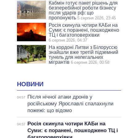
Кабмін готує пакет рішень для
безперебійної роботи бізнесу
після ударів рф: що
пропонують
5 серпня 2026, 23:45
Росія скинула чотири КАБи на
Суми: є поранені, пошкоджено
ТЦ і багатоповерхівки
6 серпня 2026, 04:37
На кордоні Литви з Білоруссю
знайшли вже третій підземний
тунель для нелегальних
мігрантів
6 серпня 2026, 00:58
НОВИНИ
Після нічної атаки дронів у
04:57
російському Ярославлі спалахнули
пожежі: що відомо
Росія скинула чотири КАБи на
04:37
Суми: є поранені, пошкоджено ТЦ і
багатоповерхівки