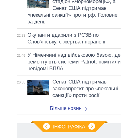
стадіон «Чорноморець», а
Сенат США підтримав
«пекельні санкції» проти рф. Головне
за день
Окупанти вдарили з РСЗВ по
22:29
Слов'янську, є жертва і поранені
У Німеччині над військовою базою, де
21:45
ремонтують системи Patriot, помітили
невідомі БПЛА
Сенат США підтримав
20:55
законопроєкт про «пекельні
санкції» проти росії
Більше новин
ІНФОГРАФІКА