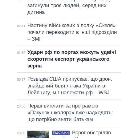
загинули троє людей, серед них
дитина
Частину військових з полку «Скеля»
02:41
почали переводити в інші підрозділи
– ЗМІ
Удари рф по портах можуть удвічі
01:59
скоротити експорт українського
зерна
Розвідка США припускає, що дрон,
00:57
знайдений біля літака України в
Лейпцигу, міг належати рф – WSJ
Перші виплати за програмою
23:56
«Пакунок школяра» вже надходять:
що потрібно знати батькам
Ворог обстріляв
ПІДСУМКИ
23:09