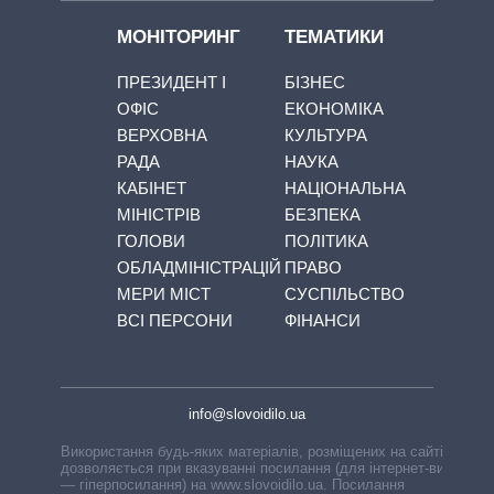
МОНІТОРИНГ
ТЕМАТИКИ
ПРЕЗИДЕНТ І
БІЗНЕС
ОФІС
ЕКОНОМІКА
ВЕРХОВНА
КУЛЬТУРА
РАДА
НАУКА
КАБІНЕТ
НАЦІОНАЛЬНА
МІНІСТРІВ
БЕЗПЕКА
ГОЛОВИ
ПОЛІТИКА
ОБЛАДМІНІСТРАЦІЙ
ПРАВО
МЕРИ МІСТ
СУСПІЛЬСТВО
ВСІ ПЕРСОНИ
ФІНАНСИ
info@slovoidilo.ua
Використання будь-яких матеріалів, розміщених на сайті,
дозволяється при вказуванні посилання (для інтернет-видань
— гіперпосилання) на www.slovoidilo.ua. Посилання