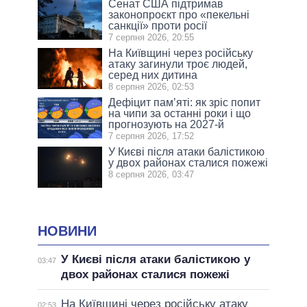
Сенат США підтримав
законопроєкт про «пекельні
санкції» проти росії
7 серпня 2026, 20:55
На Київщині через російську
атаку загинули троє людей,
серед них дитина
8 серпня 2026, 02:53
Дефіцит пам’яті: як зріс попит
на чипи за останні роки і що
прогнозують на 2027-й
7 серпня 2026, 17:52
У Києві після атаки балістикою
у двох районах сталися пожежі
8 серпня 2026, 03:47
НОВИНИ
У Києві після атаки балістикою у
03:47
двох районах сталися пожежі
На Київщині через російську атаку
02:53