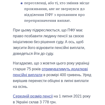
переселенці, або ті, хто змінив місце
проживання, але не звернувся до
відділення ПФУ з проханням про
перепризначення виплат.
При цьому підкреслюється, що ПФУ має
право позбавити людину пенсії за своєю
ініціативою без рішення суду. А ось, щоб
змусити його відновити пенсійні виплати,
доведеться йти до суду.
Нагадаємо, що з жовтня цього року українці
старше 75 років
отримуватимуть додаткові
пенсійні виплати
в розмірі 400 гривень. Уряд
вирішив перенести обіцяні в липні виплати
на осінь.
Середній розмір пенсії
на 1 липня 2021 року
в Україні склав 3 778 грн.