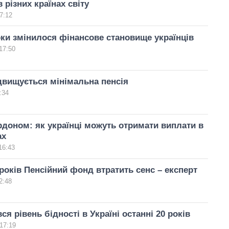
 різних країнах світу
7:12
оки змінилося фінансове становище українців
17:50
ідвищується мінімальна пенсія
:34
ордоном: як українці можуть отримати виплати в
ах
16:43
 років Пенсійний фонд втратить сенс – експерт
2:48
я рівень бідності в Україні останні 20 років
17:19