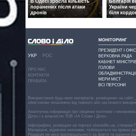
В Одесі зросла кількість
Болгарія в
поранених після атаки
України че
дронів
біля кордо
МОНІТОРИНГ
ПРЕЗИДЕНТ І ОФІС
УКР
РОС
ВЕРХОВНА РАДА
КАБІНЕТ МІНІСТРІ
ГОЛОВИ
ПРО НАС
ОБЛАДМІНІСТРАЦІ
КОНТАКТИ
МЕРИ МІСТ
ПРАВИЛА
ВСІ ПЕРСОНИ
Використання будь-яких матеріалів, розміщених на сайті,
обов’язкове незалежно від повного або часткового викори
Аналітична інформація про обіцянки політиків і чиновників
Діло» і є власністю ТОВ «ІА Слово і Діло».
Інфографіки, розміщені на порталі slovoidilo.ua, створен
Матеріали, відмічені значками, публікуються на правах р
Редакція не несе відповідальності за факти та оціночні 