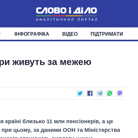
ІНФОГРАФІКА
ВІДЕО
ПІДТРИМАТИ
ІС
СТРІЧКА
ВЕРХОВНА РАДА
ПОДІЇ
СТАТТІ
КАБІНЕТ МІНІСТРІВ
ДУМКИ
ОГЛЯДИ
ГОЛОВИ ОБЛАДМІНІСТРА
ДАЙДЖЕСТИ
ери живуть за межею
ПОЛІТИКА
ДЕПУТАТИ
ЕКОНОМІКА
КОМІТЕТИ
СУСПІЛЬСТВО
ФРАКЦІЇ
ОКРУГИ
СВІТ
 в країні близько 11 млн пенсіонерів, а це
І при цьому, за даними ООН та Міністерства