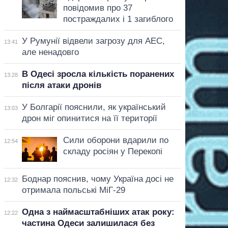
повідомив про 37
постраждалих і 1 загиблого
У Румунії відвели загрозу для АЕС,
13:41
але ненадовго
В Одесі зросла кількість поранених
13:28
після атаки дронів
У Болгарії пояснили, як український
13:03
дрон міг опинитися на її території
Сили оборони вдарили по
12:54
складу росіян у Перекопі
Боднар пояснив, чому Україна досі не
12:32
отримала польські МіГ-29
Одна з наймасштабніших атак року:
12:22
частина Одеси залишилася без