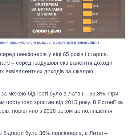
ння максимального розміру (відкриється в новому вікні)
серед пенсіонерів у віці 65 років і старше.
Як за 10 років
стату – середньодушові еквівалентні доходи
змінилася кількість
х еквівалентних доходів за шкалою
вступників на
бакалаврат,
магістратуру та
аспірантуру
 за межею бідності було в Латвії – 53,8%. При
ам поступово зростав від 2015 року. В Естонії за
рів, порівняно з 2018 роком це поліпшення
 бідності було 36% пенсіонерів, в Литві –