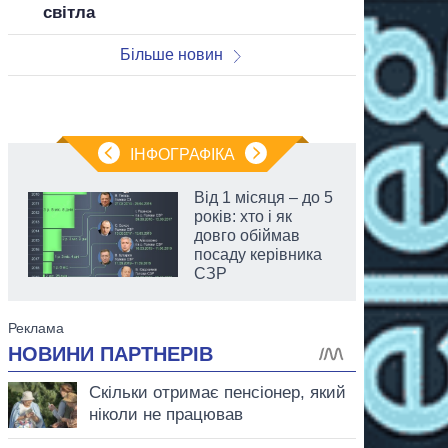
світла
Більше новин
ІНФОГРАФІКА
Від 1 місяця – до 5
років: хто і як
довго обіймав
посаду керівника
СЗР