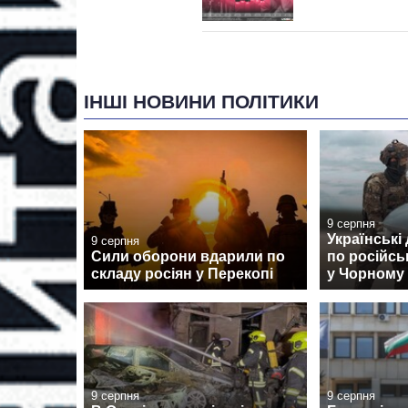
ІНШІ НОВИНИ ПОЛІТИКИ
9 серпня
Українські
9 серпня
Сили оборони вдарили по
по російсь
складу росіян у Перекопі
у Чорному
9 серпня
9 серпня