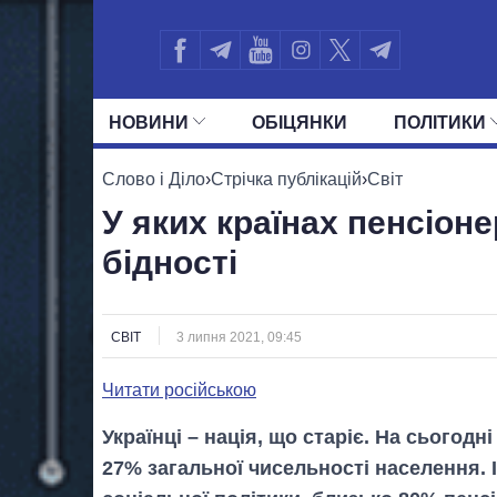
НОВИНИ
ОБIЦЯНКИ
ПОЛIТИКИ
УСІ ПОЛІТИКИ
ПРЕЗИДЕНТ І ОФ
Слово і Діло
›
Стрічка публікацій
›
Світ
У яких країнах пенсіон
бідності
СВІТ
3 липня 2021, 09:45
Читати російською
Українці – нація, що старіє. На сьогодні
27% загальної чисельності населення. 