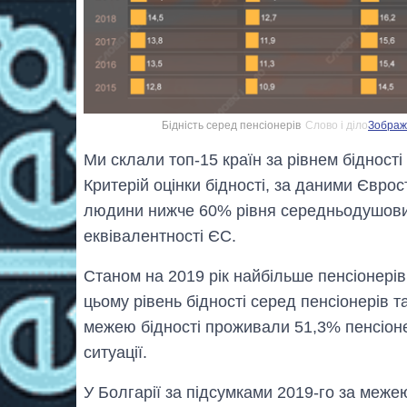
Бідність серед пенсіонерів
Слово і діло
Зображе
Ми склали топ-15 країн за рівнем бідності 
Критерій оцінки бідності, за даними Євро
людини нижче 60% рівня середньодушови
еквівалентності ЄС.
Станом на 2019 рік найбільше пенсіонерів
цьому рівень бідності серед пенсіонерів т
межею бідності проживали 51,3% пенсіоне
ситуації.
У Болгарії за підсумками 2019-го за межею