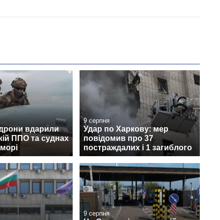
9 серпня
 дрони вдарили
Удар по Харкову: мер
кій ППО та суднах
повідомив про 37
 морі
постраждалих і 1 загиблого
9 серпня