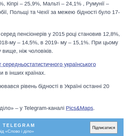
, Кіпрі – 25,9%, Мальті – 24,1% , Румунії –
рбії, Польщі та Чехії за межею бідності було 17-
 серед пенсіонерів у 2015 році становив 12,8%,
018-му – 14,5%, в 2019- му – 15,1%. При цьому
у вище, ніж чоловіків.
т середньостатистичного українського
и в інших країнах.
вався рівень бідності в Україні останні 20
 діло» – у Telegram-каналі
Pics&Maps
.
У TELEGRAM
Підписатися
ід «Слово і діло»