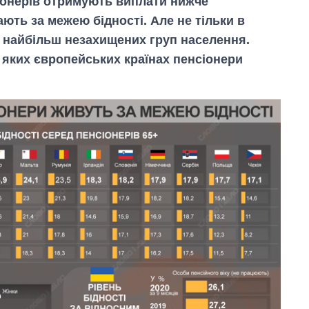
сіонерів отримують виплати нижче
ють за межею бідності. Але не тільки в
 з найбільш незахищених груп населення.
 яких європейських країнах пенсіонери