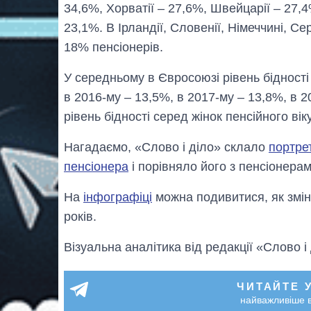
34,6%, Хорватії – 27,6%, Швейцарії – 27,4%
23,1%. В Ірландії, Словенії, Німеччині, Се
18% пенсіонерів.
У середньому в Євросоюзі рівень бідності
в 2016-му – 13,5%, в 2017-му – 13,8%, в 2
рівень бідності серед жінок пенсійного вік
Нагадаємо, «Слово і діло» склало
портре
пенсіонера
і порівняло його з пенсіонерам
На
інфографіці
можна подивитися, як зміню
років.
Візуальна аналітика від редакції «Слово і
ЧИТАЙТЕ 
найважливіше в