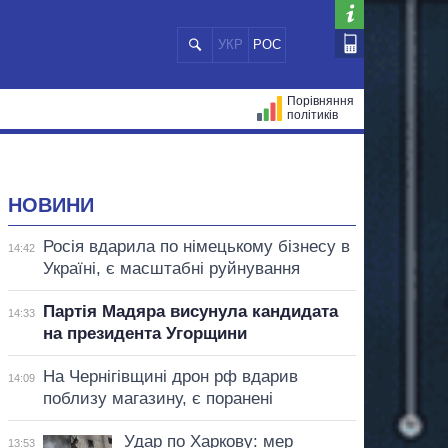
УКР
РОС
Порівняння
політиків
ЦІЙ
МЕРИ МІСТ
ВСІ ПЕРСОНИ
НОВИНИ
Росія вдарила по німецькому бізнесу в
14:42
Україні, є масштабні руйнування
Партія Мадяра висунула кандидата
14:33
на президента Угорщини
На Чернігівщині дрон рф вдарив
14:09
поблизу магазину, є поранені
Удар по Харкову: мер
13:53