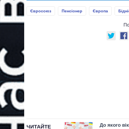
Євросоюз
Пенсіонер
Європа
Бідні
По
До якого ві
ЧИТАЙТЕ