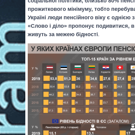
соціальної політики, близько 80% пен
прожиткового мінімуму, тобто перебува
Україні люди пенсійного віку є однією
«Слово і діло» пропонує подивитися, в
живуть за межею бідності
.