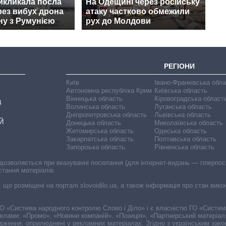
икликала посла
На Одещині через російську
рез вибух дрона
атаку частково обмежили
ну з Румунією
рух до Молдови
РЕГІОНИ
Київ
Івано-Франківська обл
Автономна республіка Крим
Київська область
Вінницька область
Кіровоградська област
В
Волинська область
Луганська область
Дніпропетровська область
Львівська область
Й
Донецька область
Миколаївська область
Житомирська область
Одеська область
Закарпатська область
Полтавська область
Запорізька область
Рівненська область
 дозволяється при вказуванні посилання (для інтернет-видань — гіперпоси
стання матеріалів.
, що розміщені на порталі slovoidilo.ua, а також інформація про стан вик
і ГО «Система народного контролю Слово і Діло» і є власністю ГО «Систе
еклами: «Промо», «Новини компаній», «Позиція», «Партнерський матеріал
судження, оприлюднені у рекламних матеріалах. Згідно з українським зак