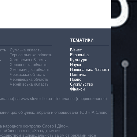
ТЕМАТИКИ
асть
Сумська область
Бізнес
Тернопільська область
Економіка
ь
Харківська область
Культура
Херсонська область
Наука
Хмельницька область
Національна безпека
Черкаська область
Політика
Чернівецька область
Право
Чернігівська область
Суспільство
Фінанси
лання) на www.slovoidilo.ua. Посилання (гіперпосилання)
онання цих обіцянок, зібрана й опрацьована ТОВ «ІА Слово і
ма народного контролю Слово і Діло».
», «Спецпроєкт», «За підтримки».
онодавством відповідальність за зміст реклами несе