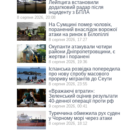
Лейпцига встановили
додатковий радар після
інциденту з БПЛА
8 серпня 2026, 20:08
На Сумщині помер чоловік,
поранений внаслідок ворожої
атаки на ринок в Білопіллі
8 серпня 2026, 17:27
Окупанти атакували чотири
райони Дніпропетровщини, є
жертви і поранені
8 серпня 2026, 19:36
Іспанська розвідка попередила
про нову спробу масового
прориву мігрантів до Сеути
8 серпня 2026, 23:55
«Вражаючі втрати»:
Зеленський оцінив результати
40-денної операції проти рф
9 серпня 2026, 00:41
Туреччина обмежила рух суден
у Чорному морі через атаки
8 серпня 2026, 18:12