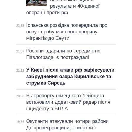
результати 40-денної
операції проти рф
Іспанська розвідка попередила про
23:55
нову спробу масового прориву
мігрантів до Сеути
Росіяни вдарили по середмістю
21:57
Павлограда, є постраждалі
У Києві після атаки рф зафіксували
21:12
забруднення озера Кирилівське та
струмка Сирець
В аеропорту німецького Лейпцига
20:08
встановили додатковий радар після
інциденту з БПЛА
Окупанти атакували чотири райони
19:36
Дніпропетровщини, є жертви і