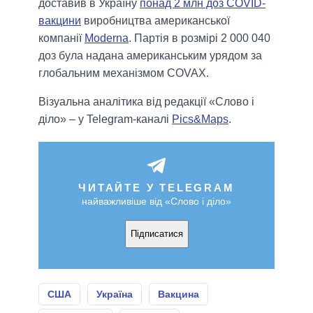
доставив в Україну
понад 2 млн доз COVID-
вакцини
виробництва американської
компанії
Moderna
. Партія в розмірі 2 000 040
доз була надана американським урядом за
глобальним механізмом COVAX.
Візуальна аналітика від редакції «Слово і
діло» – у Telegram-каналі
Pics&Maps
.
ЧИТАЙТЕ У TELEGRAM
найважливіше від «Слово і діло»
Підписатися
США
Україна
Вакцина