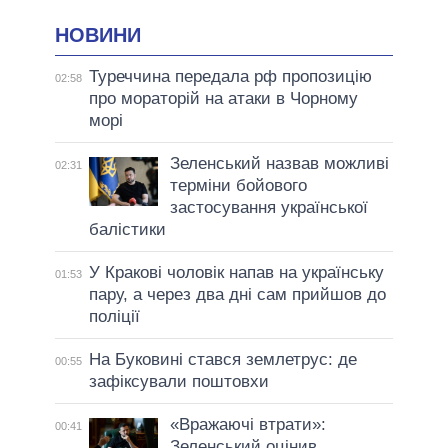
НОВИНИ
Туреччина передала рф пропозицію
02:58
про мораторій на атаки в Чорному
морі
Зеленський назвав можливі
02:31
терміни бойового
застосування української
балістики
У Кракові чоловік напав на українську
01:53
пару, а через два дні сам прийшов до
поліції
На Буковині стався землетрус: де
00:55
зафіксували поштовхи
«Вражаючі втрати»:
00:41
Зеленський оцінив