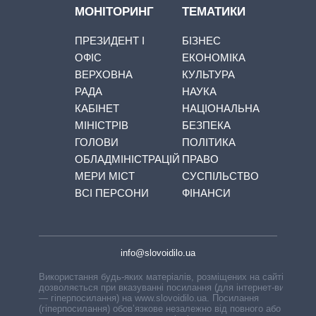
МОНІТОРИНГ
ТЕМАТИКИ
ПРЕЗИДЕНТ І
БІЗНЕС
ОФІС
ЕКОНОМІКА
ВЕРХОВНА
КУЛЬТУРА
РАДА
НАУКА
КАБІНЕТ
НАЦІОНАЛЬНА
МІНІСТРІВ
БЕЗПЕКА
ГОЛОВИ
ПОЛІТИКА
ОБЛАДМІНІСТРАЦІЙ
ПРАВО
МЕРИ МІСТ
СУСПІЛЬСТВО
ВСІ ПЕРСОНИ
ФІНАНСИ
info@slovoidilo.ua
Використання будь-яких матеріалів, розміщених на сайті,
дозволяється при вказуванні посилання (для інтернет-видань
— гіперпосилання) на www.slovoidilo.ua. Посилання
(гіперпосилання) обов’язкове незалежно від повного або