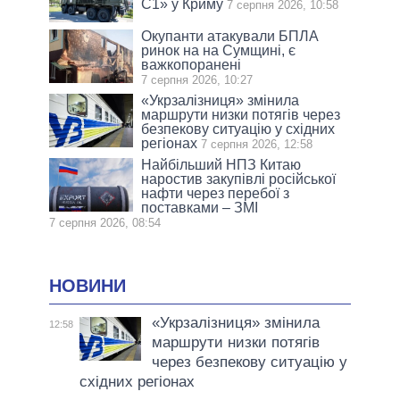
С1» у Криму
7 серпня 2026, 10:58
Окупанти атакували БПЛА
ринок на на Сумщині, є
важкопоранені
7 серпня 2026, 10:27
«Укрзалізниця» змінила
маршрути низки потягів через
безпекову ситуацію у східних
регіонах
7 серпня 2026, 12:58
Найбільший НПЗ Китаю
наростив закупівлі російської
нафти через перебої з
поставками – ЗМІ
7 серпня 2026, 08:54
НОВИНИ
«Укрзалізниця» змінила
12:58
маршрути низки потягів
через безпекову ситуацію у
східних регіонах