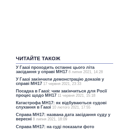
ЧИТАЙТЕ ТАКОЖ
У Гаазі проходить останнє цього літа
засідання у справі МН17
8 липня 2021, 14:28
У Гаазі закінчили демонстрацію доказів у
справі МН17
17 червня 2021, 23:33
Посадка в Гаазі: чим закінчиться для Росії
процес щодо МН17
11 червня 2021, 15:18
Катастрофа MH17: як відбуваються судові
слухання в Гаазі
10 лютого 2021, 17:55
Справа МН17: названа дата засідання суду у
вересні
8 липня 2021, 18:09
Справа МН17: на суді показали фото