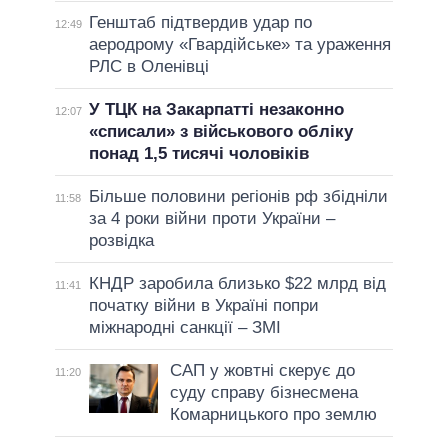
Генштаб підтвердив удар по
12:49
аеродрому «Гвардійське» та ураження
РЛС в Оленівці
У ТЦК на Закарпатті незаконно
12:07
«списали» з військового обліку
понад 1,5 тисячі чоловіків
Більше половини регіонів рф збідніли
11:58
за 4 роки війни проти України –
розвідка
КНДР заробила близько $22 млрд від
11:41
початку війни в Україні попри
міжнародні санкції – ЗМІ
САП у жовтні скерує до
11:20
суду справу бізнесмена
Комарницького про землю