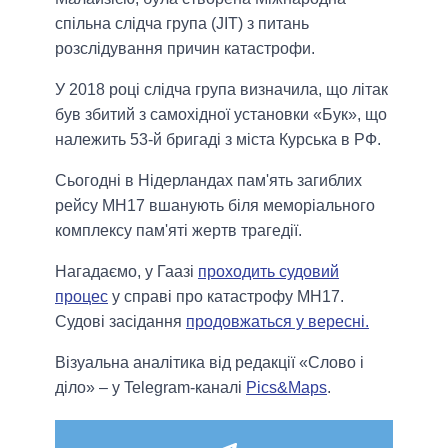
спільна слідча група (JIT) з питань
розслідування причин катастрофи.
У 2018 році слідча група визначила, що літак
був збитий з самохідної установки «Бук», що
належить 53-й бригаді з міста Курська в РФ.
Сьогодні в Нідерландах пам'ять загиблих
рейсу МН17 вшанують біля меморіального
комплексу пам'яті жертв трагедії.
Нагадаємо, у Гаазі
проходить судовий
процес
у справі про катастрофу МН17.
Судові засідання
продовжаться у вересні.
Візуальна аналітика від редакції «Слово і
діло» – у Telegram-каналі
Pics&Maps
.