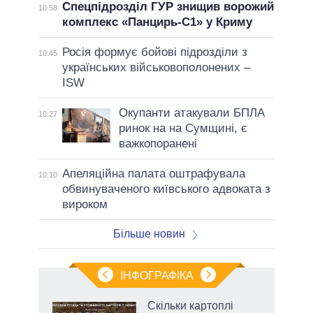
Спецпідрозділ ГУР знищив ворожий
10:58
комплекс «Панцирь-С1» у Криму
Росія формує бойові підрозділи з
10:45
українських військовополонених –
ISW
Окупанти атакували БПЛА
10:27
ринок на на Сумщині, є
важкопоранені
Апеляційна палата оштрафувала
10:10
обвинуваченого київського адвоката з
вироком
Більше новин
ІНФОГРАФІКА
Скільки картоплі