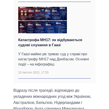
Катастрофа MH17: як відбуваються
судові слухання в Гаазі
У Гаазі майже рік триває суд у справі про
катастрофу MH17 над Донбасом. Основні
події – на інфографіці.
10 лютого 2021, 17:55
Відразу після трагедії, відповідно до
укладених міжнародних угод між Україною,
Австралією, Бельгією, Нідерландами і
Малайзією, була створена Міжнародна