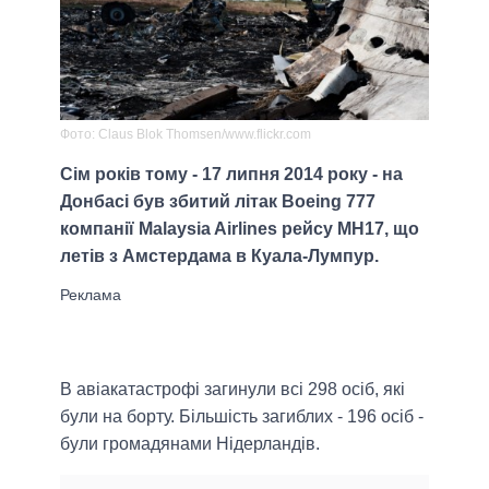
Фото: Claus Blok Thomsen/www.flickr.com
Сім років тому - 17 липня 2014 року - на
Донбасі був збитий літак Boeing 777
компанії Malaysia Airlines рейсу MH17, що
летів з Амстердама в Куала-Лумпур.
В авіакатастрофі загинули всі 298 осіб, які
були на борту. Більшість загиблих - 196 осіб -
були громадянами Нідерландів.