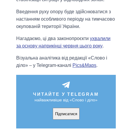
Введення руху опору буде здійснюватися з
настанням особливого періоду на тимчасово
окупованій території України.
Нагадаємо, ці два законопроєкти
ухвалили
за основу наприкінці червня цього року
.
Візуальна аналітика від редакції «Слово і
діло» – у Telegram-каналі
Pics&Maps
.
ЧИТАЙТЕ У TELEGRAM
найважливіше від «Слово і діло»
Підписатися