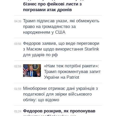
бізнес про фейкові листи з
погрозами атак дронів
Трамп підписав укази, які обмежують
04:39
право на громадянство за
народженням у США
Федоров заявив, що веде переговори
03:56
з Маском щодо використання Starlink
для ударів по рф
«Нам теж потрібні ракети»:
02:59
Трамп прокоментував запит
України на Patriot
Міноборони отримає дані українців з
01:59
податкової для звірки військового
обліку: що відомо
Федоров розкрив, як пропонував
01:24