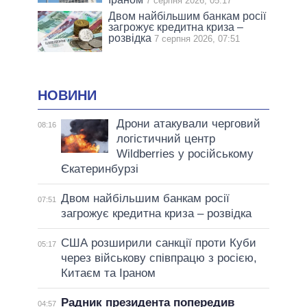
7 серпня 2026, 05:17
Двом найбільшим банкам росії
загрожує кредитна криза –
розвідка
7 серпня 2026, 07:51
НОВИНИ
Дрони атакували черговий
08:16
логістичний центр
Wildberries у російському
Єкатеринбурзі
Двом найбільшим банкам росії
07:51
загрожує кредитна криза – розвідка
США розширили санкції проти Куби
05:17
через військову співпрацю з росією,
Китаєм та Іраном
Радник президента попередив
04:57