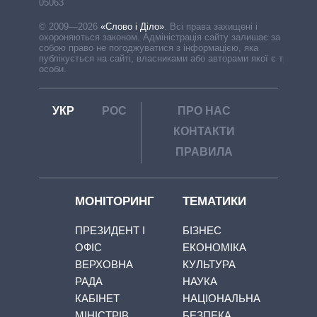
05063
© 2009—2026
«Слово і Діло»
.
Всі права захищені і
охороняються законом. Адміністрація сайту залишає за
собою право не погоджуватися з інформацією, яка
публікується на сайті, власниками або авторами якої є треті
особи.
УКР
РОС
ПРО НАС
КОНТАКТИ
ПРАВИЛА
МОНІТОРИНГ
ТЕМАТИКИ
ПРЕЗИДЕНТ І
БІЗНЕС
ОФІС
ЕКОНОМІКА
ВЕРХОВНА
КУЛЬТУРА
РАДА
НАУКА
КАБІНЕТ
НАЦІОНАЛЬНА
МІНІСТРІВ
БЕЗПЕКА