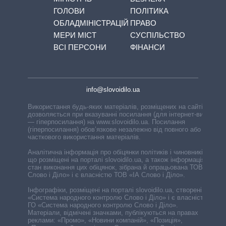
ГОЛОВИ
ПОЛІТИКА
ОБЛАДМІНІСТРАЦІЙ
ПРАВО
МЕРИ МІСТ
СУСПІЛЬСТВО
ВСІ ПЕРСОНИ
ФІНАНСИ
info@slovoidilo.ua
Використання будь-яких матеріалів, розміщених на сайті,
дозволяється при вказуванні посилання (для інтернет-видань
— гіперпосилання) на www.slovoidilo.ua. Посилання
(гіперпосилання) обов’язкове незалежно від повного або
часткового використання матеріалів.
Аналітична інформація про обіцянки політиків і чиновників,
що розміщені на порталі slovoidilo.ua, а також інформація про
стан виконання цих обіцянок, зібрана й опрацьована ТОВ «ІА
Слово і Діло» і є власністю ТОВ «ІА Слово і Діло».
Інфографіки, розміщені на порталі slovoidilo.ua, створені ГО
«Система народного контролю Слово і Діло» і є власністю
ГО «Система народного контролю Слово і Діло».
Матеріали, відмічені значками, публікуються на правах
реклами: «Промо», «Новини компаній», «Позиція»,