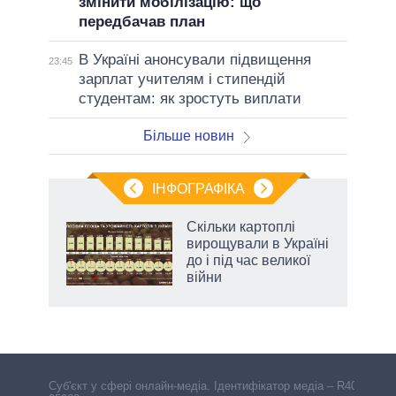
змінити мобілізацію: що
передбачав план
В Україні анонсували підвищення
23:45
зарплат учителям і стипендій
студентам: як зростуть виплати
Більше новин
ІНФОГРАФІКА
Скільки картоплі
ть
вирощували в Україні
до і під час великої
війни
Cуб'єкт у сфері онлайн-медіа. Ідентифікатор медіа – R40-