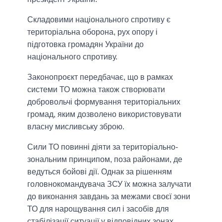
Складовими національного спротиву є
територіальна оборона, рух опору і
підготовка громадян України до
національного спротиву.
Законопроєкт передбачає, що в рамках
системи ТО можна також створювати
добровольчі формування територіальних
громад, яким дозволено використовувати
власну мисливську зброю.
Сили ТО повинні діяти за територіально-
зональним принципом, поза районами, де
ведуться бойові дії. Однак за рішенням
головнокомандувача ЗСУ їх можна залучати
до виконання завдань за межами своєї зони
ТО для нарощування сил і засобів для
стабілізації ситуації у відповідних зонах.