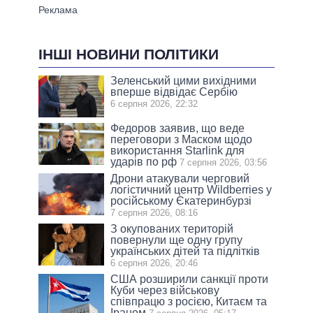
ІНШІ НОВИНИ ПОЛІТИКИ
Зеленський цими вихідними
вперше відвідає Сербію
6 серпня 2026, 22:32
Федоров заявив, що веде
переговори з Маском щодо
використання Starlink для
ударів по рф
7 серпня 2026, 03:56
Дрони атакували черговий
логістичний центр Wildberries у
російському Єкатеринбурзі
7 серпня 2026, 08:16
З окупованих територій
повернули ще одну групу
українських дітей та підлітків
6 серпня 2026, 20:46
США розширили санкції проти
Куби через військову
співпрацю з росією, Китаєм та
Іраном