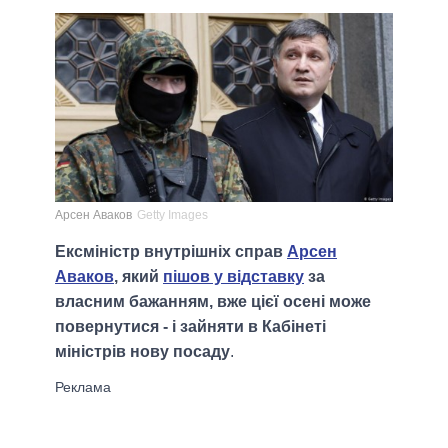
Арсен Аваков
Getty Images
Ексміністр внутрішніх справ
Арсен
Аваков
, який
пішов у відставку
за
власним бажанням, вже цієї осені може
повернутися - і зайняти в Кабінеті
міністрів нову посаду
.