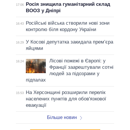
Росія знищила гуманітарний склад
17:06
ВООЗ у Дніпрі
Російські війська створили нові зони
16:43
контролю біля кордону України
У Косові депутатка закидала прем’єра
16:29
яйцями
Лісові пожежі в Європі: у
16:24
Франції заарештували сотні
людей за підозрами у
підпалах
На Херсонщині розширили перелік
15:53
населених пунктів для обов'язкової
евакуації
Більше новин