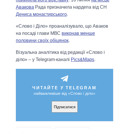
Авакова
Рада призначила нардепа від СН
Дениса монастирського
.
«Слово і Діло» проаналізувало, що Аваков
на посаді глави МВС
виконав менше
половини своїх обіцянок
.
Візуальна аналітика від редакції «Слово і
діло» – у Telegram-каналі
Pics&Maps
.
ЧИТАЙТЕ У TELEGRAM
найважливіше від «Слово і діло»
Підписатися