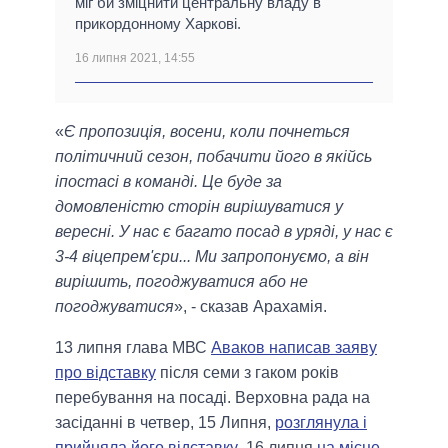
міг би зміцнити центральну владу в
прикордонному Харкові.
16 липня 2021, 14:55
«
Є пропозиція, восени, коли почнеться
політичний сезон, побачити його в якійсь
іпостасі в команді. Це буде за
домовленістю сторін вирішуватися у
вересні. У нас є багато посад в уряді, у нас є
3-4 віцепрем'єри... Ми запропонуємо, а він
вирішить, погоджуватися або не
погоджуватися
», - сказав Арахамія.
13 липня глава МВС
Аваков написав заяву
про відставку
після семи з гаком років
перебування на посаді. Верховна рада на
засіданні в четвер, 15 Липня,
розглянула і
прийняла його відставку
. 16 липня
на місце