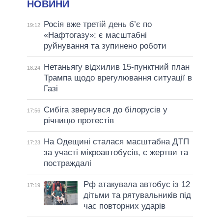
НОВИНИ
Росія вже третій день б’є по
19:12
«Нафтогазу»: є масштабні
руйнування та зупинено роботи
Нетаньягу відхилив 15-пунктний план
18:24
Трампа щодо врегулювання ситуації в
Газі
Сибіга звернувся до білорусів у
17:56
річницю протестів
На Одещині сталася масштабна ДТП
17:23
за участі мікроавтобусів, є жертви та
постраждалі
Рф атакувала автобус із 12
17:19
дітьми та рятувальників під
час повторних ударів