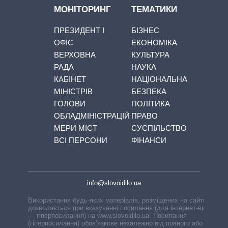
МОНІТОРИНГ
ТЕМАТИКИ
ПРЕЗИДЕНТ І
БІЗНЕС
ОФІС
ЕКОНОМІКА
ВЕРХОВНА
КУЛЬТУРА
РАДА
НАУКА
КАБІНЕТ
НАЦІОНАЛЬНА
МІНІСТРІВ
БЕЗПЕКА
ГОЛОВИ
ПОЛІТИКА
ОБЛАДМІНІСТРАЦІЙ
ПРАВО
МЕРИ МІСТ
СУСПІЛЬСТВО
ВСІ ПЕРСОНИ
ФІНАНСИ
info@slovoidilo.ua
Використання будь-яких матеріалів, розміщених на сайті,
дозволяється при вказуванні посилання (для інтернет-видань
— гіперпосилання) на www.slovoidilo.ua. Посилання
(гіперпосилання) обов’язкове незалежно від повного або