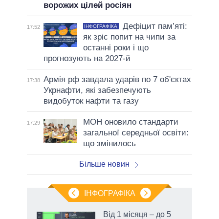
ворожих цілей росіян
Дефіцит пам’яті:
ІНФОГРАФІКА
17:52
як зріс попит на чипи за
останні роки і що
прогнозують на 2027-й
Армія рф завдала ударів по 7 об'єктах
17:38
Укрнафти, які забезпечують
видобуток нафти та газу
МОН оновило стандарти
17:29
загальної середньої освіти:
що змінилось
Більше новин
ІНФОГРАФІКА
Від 1 місяця – до 5