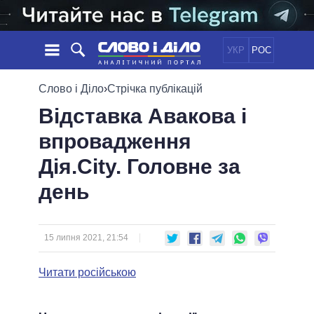
УКР
РОС
НОВИНИ
Слово і Діло
›
Стрічка публікацій
Відставка Авакова і
ОБIЦЯНКИ
СТРІЧКА
ПОЛІТИКА
впровадження
ПОДІЇ
ЕКОНОМІКА
ПОЛIТИКИ
Дія.City. Головне за
СТАТТІ
СУСПІЛЬСТВО
ІНФОГРАФІКА
ДУМКИ
СВІТ
УСІ ПОЛІТИКИ
день
ОГЛЯДИ
ПРЕЗИДЕНТ І ОФІС
ВІДЕО
ДАЙДЖЕСТИ
ВЕРХОВНА РАДА
15 липня 2021, 21:54
ПІДТРИМАТИ
КАБІНЕТ МІНІСТРІВ
ГОЛОВИ ОБЛАДМІНІСТРАЦІЙ
Читати російською
ПОРІВНЯННЯ ПОЛІТИКІВ
МЕРИ МІСТ
ВСІ ПЕРСОНИ