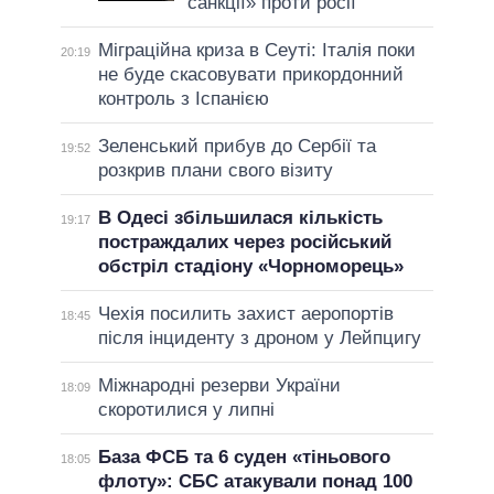
санкції» проти росії
Міграційна криза в Сеуті: Італія поки
20:19
не буде скасовувати прикордонний
контроль з Іспанією
Зеленський прибув до Сербії та
19:52
розкрив плани свого візиту
В Одесі збільшилася кількість
19:17
постраждалих через російський
обстріл стадіону «Чорноморець»
Чехія посилить захист аеропортів
18:45
після інциденту з дроном у Лейпцигу
Міжнародні резерви України
18:09
скоротилися у липні
База ФСБ та 6 суден «тіньового
18:05
флоту»: СБС атакували понад 100