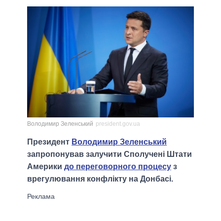
Володимир Зеленський
president.gov.ua
Президент
Володимир Зеленський
запропонував залучити Сполучені Штати
Америки
до переговорного процесу
з
врегулювання конфлікту на Донбасі.