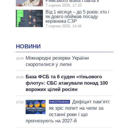
Римського Івана Павла II
7 серпня 2026, 17:10
Від 1 місяця – до 5 років: хто і
як довго обіймав посаду
керівника СЗР
7 серпня 2026, 14:44
НОВИНИ
Міжнародні резерви України
18:09
скоротилися у липні
База ФСБ та 6 суден «тіньового
18:05
флоту»: СБС атакували понад 100
ворожих цілей росіян
Дефіцит пам’яті:
ІНФОГРАФІКА
17:52
як зріс попит на чипи за
останні роки і що
прогнозують на 2027-й