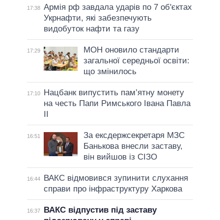
Армія рф завдала ударів по 7 об'єктах
17:38
Укрнафти, які забезпечують
видобуток нафти та газу
МОН оновило стандарти
17:29
загальної середньої освіти:
що змінилось
Нацбанк випустить пам’ятну монету
17:10
на честь Папи Римського Івана Павла
II
За ексдержсекретаря МЗС
16:51
Банькова внесли заставу,
він вийшов із СІЗО
ВАКС відмовився зупинити слухання
16:44
справи про інфраструктуру Харкова
ВАКС відпустив під заставу
16:37