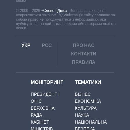
05063
© 2009—2026
«Слово і Діло»
.
Всі права захищені і
охороняються законом. Адміністрація сайту залишає за
собою право не погоджуватися з інформацією, яка
публікується на сайті, власниками або авторами якої є треті
особи.
УКР
РОС
ПРО НАС
КОНТАКТИ
ПРАВИЛА
МОНІТОРИНГ
ТЕМАТИКИ
ПРЕЗИДЕНТ І
БІЗНЕС
ОФІС
ЕКОНОМІКА
ВЕРХОВНА
КУЛЬТУРА
РАДА
НАУКА
КАБІНЕТ
НАЦІОНАЛЬНА
МІНІСТРІВ
БЕЗПЕКА