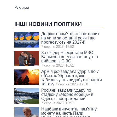
ІНШІ НОВИНИ ПОЛІТИКИ
Дефіцит пам’яті: як зріс попит
на чипи за останні роки і що
прогнозують на 2027-й
7 серпня 2026, 17:52
За ексдержсекретаря МЗС
Банькова внесли заставу, він
вийшов із СІЗО
7 серпня 2026, 16:51
Армія рф завдала ударів по 7
об'єктах Укрнафти, які
забезпечують видобуток нафти
та газу
7 серпня 2026, 17:38
Росіяни завдали удару по
стадіону «Чорноморець» в
Одесі, є постраждалий
7 серпня 2026, 15:57
Нацбанк випустить пам’ятну
монету на честь Папи