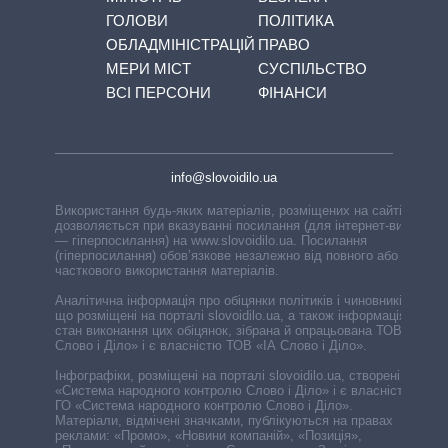
ГОЛОВИ
ПОЛІТИКА
ОБЛАДМІНІСТРАЦІЙ
ПРАВО
МЕРИ МІСТ
СУСПІЛЬСТВО
ВСІ ПЕРСОНИ
ФІНАНСИ
info@slovoidilo.ua
Використання будь-яких матеріалів, розміщених на сайті,
дозволяється при вказуванні посилання (для інтернет-видань
— гіперпосилання) на www.slovoidilo.ua. Посилання
(гіперпосилання) обов’язкове незалежно від повного або
часткового використання матеріалів.
Аналітична інформація про обіцянки політиків і чиновників,
що розміщені на порталі slovoidilo.ua, а також інформація про
стан виконання цих обіцянок, зібрана й опрацьована ТОВ «ІА
Слово і Діло» і є власністю ТОВ «ІА Слово і Діло».
Інфографіки, розміщені на порталі slovoidilo.ua, створені ГО
«Система народного контролю Слово і Діло» і є власністю
ГО «Система народного контролю Слово і Діло».
Матеріали, відмічені значками, публікуються на правах
реклами: «Промо», «Новини компаній», «Позиція»,