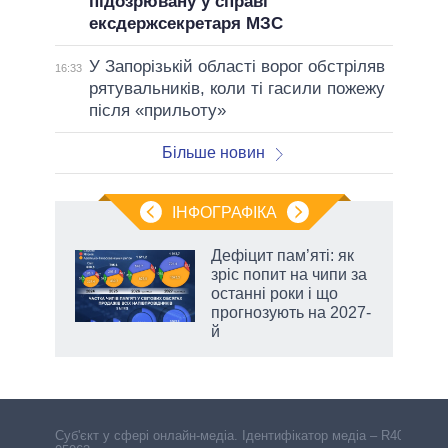
підозрювану у справі
ексдержсекретаря МЗС
У Запорізькій області ворог обстріляв
16:33
рятувальників, коли ті гасили пожежу
після «прильоту»
Більше новин
ІНФОГРАФІКА
Дефіцит пам’яті: як
 за
зріс попит на чипи за
асть
останні роки і що
прогнозують на 2027-
й
Cуб'єкт у сфері онлайн-медіа. Ідентифікатор медіа – R40-