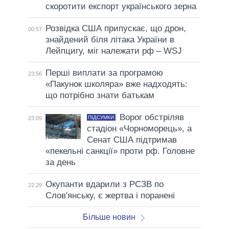
скоротити експорт українського зерна
Розвідка США припускає, що дрон,
00:57
знайдений біля літака України в
Лейпцигу, міг належати рф – WSJ
Перші виплати за програмою
23:56
«Пакунок школяра» вже надходять:
що потрібно знати батькам
Ворог обстріляв
ПІДСУМКИ
23:09
стадіон «Чорноморець», а
Сенат США підтримав
«пекельні санкції» проти рф. Головне
за день
Окупанти вдарили з РСЗВ по
22:29
Слов'янську, є жертва і поранені
Більше новин