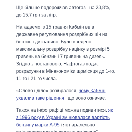
Ще більше подорожчав автогаз - на 23,8%,
до 15,7 грн за літр.
Нагадаємо, з 15 травня Кабмін ввів
державне регулювання роздрібних цін на
бензин і дизпаливо. Було введено
максимальну роздрібну націнку в розмірі 5
гривень на бензин і 7 гривень на дизель.
Згідно з постановою, Нафтогаз подає
розрахунки в Мінекономіки щомісяця до 1-го,
11-го і 21-го числа.
«Слово і діло» розібралося,
чому Кабмін
ухвалив таке рішення
і що воно означає.
Також на інфографіці можна подивитися,
як
з 1996 року в Україні змінювалася вартість
бензину марки А-95
і як паралельно