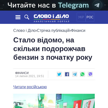
УКР
РОС
НОВИНИ
Слово і Діло
›
Стрічка публікацій
›
Фінанси
Стало відомо, на
ОБIЦЯНКИ
СТРІЧКА
ПОЛІТИКА
скільки подорожчав
ПОДІЇ
ЕКОНОМІКА
ПОЛIТИКИ
бензин з початку року
СТАТТІ
СУСПІЛЬСТВО
ІНФОГРАФІКА
ДУМКИ
СВІТ
УСІ ПОЛІТИКИ
ОГЛЯДИ
ПРЕЗИДЕНТ І ОФІС
ВІДЕО
ФІНАНСИ
ДАЙДЖЕСТИ
14 липня 2021, 19:51
ВЕРХОВНА РАДА
ПІДТРИМАТИ
КАБІНЕТ МІНІСТРІВ
Читати російською
ГОЛОВИ ОБЛАДМІНІСТРАЦІЙ
ПОРІВНЯННЯ ПОЛІТИКІВ
МЕРИ МІСТ
ВСІ ПЕРСОНИ