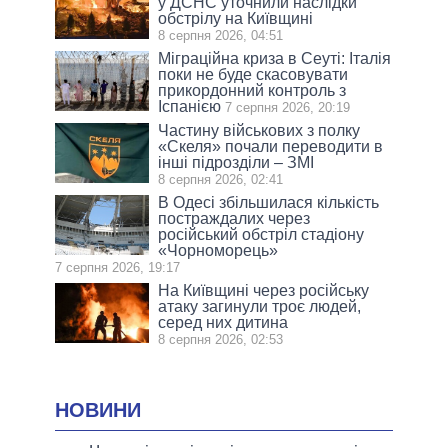
у ДСНС уточнили наслідки
обстрілу на Київщині
8 серпня 2026, 04:51
Міграційна криза в Сеуті: Італія
поки не буде скасовувати
прикордонний контроль з
Іспанією
7 серпня 2026, 20:19
Частину військових з полку
«Скеля» почали переводити в
інші підрозділи – ЗМІ
8 серпня 2026, 02:41
В Одесі збільшилася кількість
постраждалих через
російський обстріл стадіону
«Чорноморець»
7 серпня 2026, 19:17
На Київщині через російську
атаку загинули троє людей,
серед них дитина
8 серпня 2026, 02:53
НОВИНИ