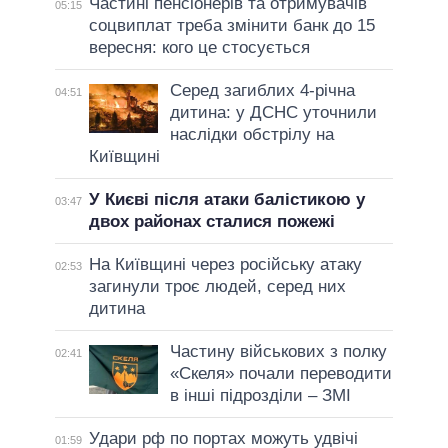
Частині пенсіонерів та отримувачів
05:15
соцвиплат треба змінити банк до 15
вересня: кого це стосується
Серед загиблих 4-річна
04:51
дитина: у ДСНС уточнили
наслідки обстрілу на
Київщині
У Києві після атаки балістикою у
03:47
двох районах сталися пожежі
На Київщині через російську атаку
02:53
загинули троє людей, серед них
дитина
Частину військових з полку
02:41
«Скеля» почали переводити
в інші підрозділи – ЗМІ
Удари рф по портах можуть удвічі
01:59