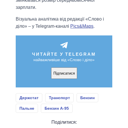
змінювався розмір середньомісячної
зарплати.
Візуальна аналітика від редакції «Слово і
діло» – у Telegram-каналі
Pics&Maps
.
ЧИТАЙТЕ У TELEGRAM
найважливіше від «Слово і діло»
Підписатися
Держстат
Транспорт
Бензин
Пальне
Бензин А-95
Поділитися: